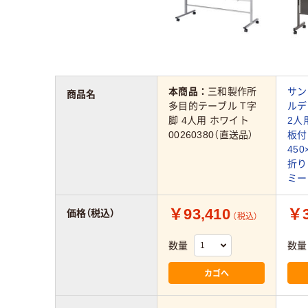
本商品：
三和製作所
サン
商品名
多目的テーブル T字
ルデ
脚 4人用 ホワイト
2人
00260380（直送品）
板付
450
折り
ミー
￥93,410
￥3
価格（税込）
（税込）
数量
数量
カゴへ