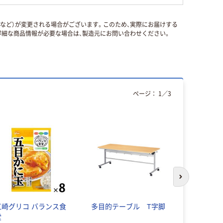
国など）が変更される場合がございます。このため、実際にお届けする
細な商品情報が必要な場合は、製造元にお問い合わせください。
ページ：
1
／
3
次のスライド
江崎グリコ バランス食
多目的テーブル T字脚
平行スタッ
堂
ブル 幅150