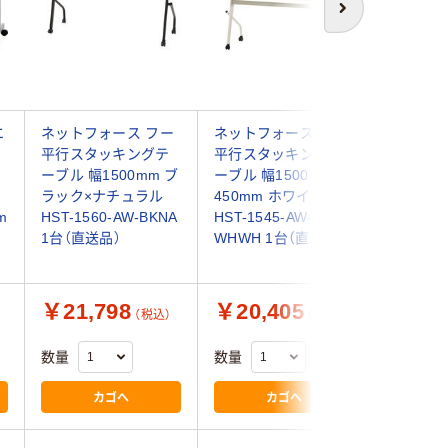
次へ
エ
ネットフォース フー
ネットフォース フー
三和製作
平行スタッキングテ
平行スタッキングテ
ーブル 4
ーブル 幅1500mm ブ
ーブル 幅1500×奥行
ト 幅150
ラック×ナチュラル
450mm ホワイト
002603
m
HST-1560-AW-BKNA
HST-1545-AW-
1台（直送品）
WHWH 1台（直送品）
￥21,798
￥20,405
￥98,
（税込）
（税込）
数量
数量
数量
カゴへ
カゴへ