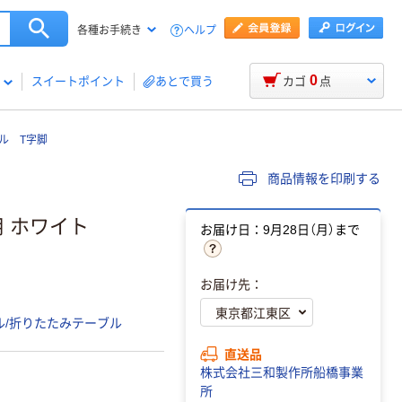
ヘルプ
各種お手続き
0
スイートポイント
あとで買う
カゴ
点
ル T字脚
商品情報を印刷する
用 ホワイト
お届け日：9月28日（月）まで
お届け先：
ル/折りたたみテーブル
直送品
株式会社三和製作所船橋事業
所