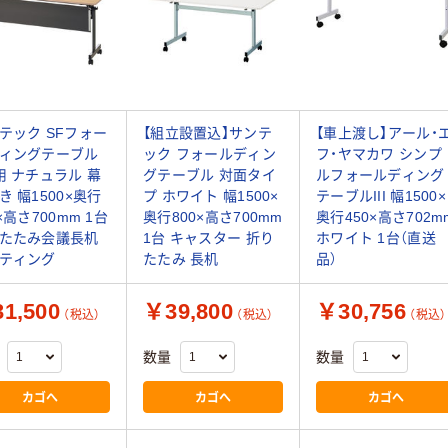
テック SFフォー
【組立設置込】サンテ
【車上渡し】アール・
ィングテーブル
ック フォールディン
フ・ヤマカワ シンプ
用 ナチュラル 幕
グテーブル 対面タイ
ルフォールディング
き 幅1500×奥行
プ ホワイト 幅1500×
テーブルIII 幅1500×
×高さ700mm 1台
奥行800×高さ700mm
奥行450×高さ702m
たたみ会議長机
1台 キャスター 折り
ホワイト 1台（直送
ティング
たたみ 長机
品）
1,500
￥39,800
￥30,756
（税込）
（税込）
（税込）
数量
数量
カゴへ
カゴへ
カゴへ