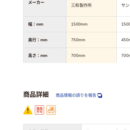
メーカー
三和製作所
サン
幅：mm
1500mm
150
奥行：mm
750mm
450
高さ：mm
700mm
700
カラーグループ
ホワイト系
ライ
キャスター
キャ
キャスター付き
商品詳細
ッパ
商品情報の誤りを報告