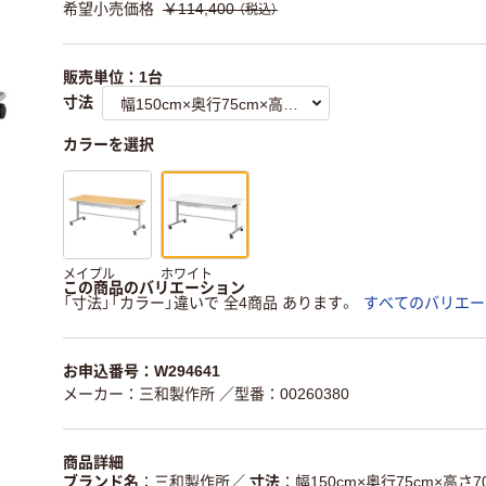
希望小売価格
￥114,400
（税込）
販売単位：1台
寸法
カラーを選択
メイプル
ホワイト
この商品のバリエーション
「寸法」「カラー」違いで 全4商品 あります。
すべてのバリエー
お申込番号：W294641
メーカー：三和製作所
／型番：00260380
商品詳細
ブランド名
三和製作所
／
寸法
幅150cm×奥行75cm×高さ7