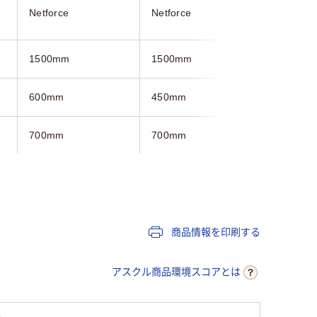
Netforce
Netforce
三和製作
1500mm
1500mm
1500mm
600mm
450mm
750mm
700mm
700mm
700mm
ライト木目系
ホワイト系
ホワイト
キャスター付き
キャスター付き
キャスタ
商品情報を印刷する
アスクル商品環境スコアとは