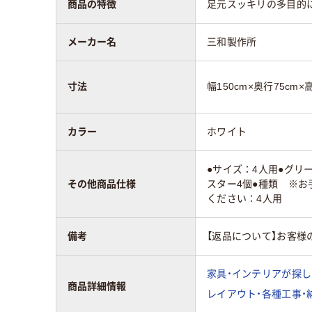
商品の特徴
足元スッキリの多目的
メーカー名
三和製作所
寸法
幅150cm×奥行75cm×
カラー
ホワイト
●サイズ：4人用●グリ
その他商品仕様
スター4個●種類 ※
ください：4人用
備考
【返品について】お客様
家具・インテリアが探し
商品詳細情報
レイアウト・各種工事・