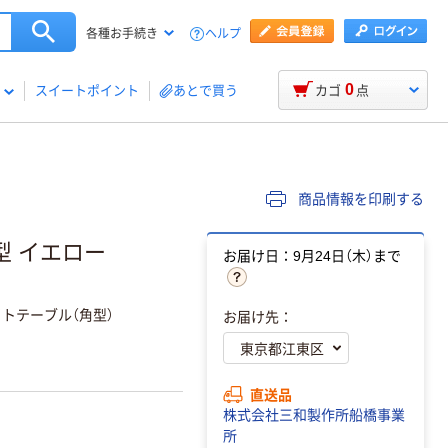
ヘルプ
各種お手続き
0
スイートポイント
あとで買う
カゴ
点
商品情報を印刷する
型 イエロー
お届け日：9月24日（木）まで
トテーブル（角型）
お届け先：
直送品
株式会社三和製作所船橋事業
所