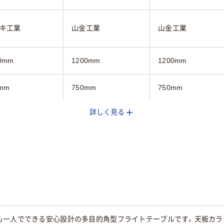
キ工業
山金工業
山金工業
0mm
1200mm
1200mm
mm
750mm
750mm
詳しく見る
mm
740mm
600mm
ト木目系
ベージュ系
ダーク木目系
スター無し
キャスター付き
キャスター無し
も一人でできる安心設計の多目的角型フライトテーブルです。天板カラ