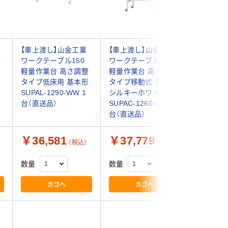
【車上渡し】山金工業
【車上渡し】山金工業
【車上渡
業
ワークテーブル150
ワークテーブル150
ワークテ
軽量作業台 高さ調整
軽量作業台 高さ調整
軽量作業
タイプ低床用 基本形
タイプ移動式 基本形
150kg
-
SUPAL-1290-WW 1
シルキーホワイト
SUPAH-1
台（直送品）
SUPAC-1260-WW 1
台（直送品
台（直送品）
￥36,581
￥37,779
￥34,
（税込）
（税込）
数量
数量
数量
カゴへ
カゴへ