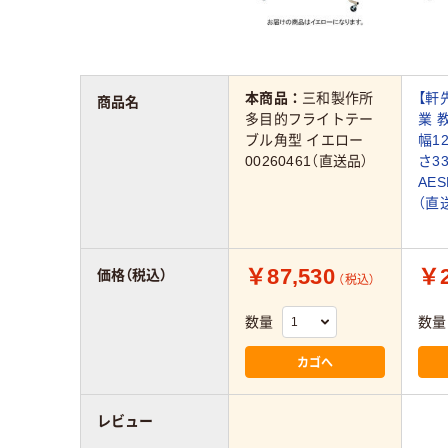
本商品：
三和製作所
【軒
商品名
多目的フライトテー
業 
ブル角型 イエロー
幅1
00260461（直送品）
さ3
AES
（直
￥87,530
￥2
価格（税込）
（税込）
数量
数量
カゴへ
レビュー