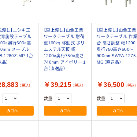
先渡し】ニシキ工
【車上渡し】山金工業
【車上渡し】山金工業
教育施設テーブル
ワークテーブル 耐荷
ワークテーブル 作
200×奥行600×高
重160kg 移動式 ポリ
台 高さ調整 幅1200
30mm メープル
エステル天板 幅
奥行750高さ600～
B-1260Z-MP 1台
1200×奥行750×高さ
900mmSWPA-1275
送品）
740mm アイボリー 1
MG（直送品）
台（直送品）
8,883
￥39,215
￥36,500
（税込）
（税込）
（税込）
数量
数量
カゴへ
カゴへ
カゴへ