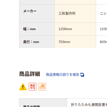
メーカー
三和製作所
ニシ
幅：mm
1200mm
120
奥行：mm
750mm
600
高さ：mm
700mm
330
カラーグループ
イエロー系
ライ
商品詳細
商品情報の誤りを報告
キャスター
キャスター付き
キャ
折りたたみも展開設置
商品の特徴