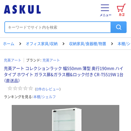
カゴ
メニュー
ホーム
オフィス家具/収納
収納家具/食器棚/物置
本棚/
充英アート
ブランド：
充英アート
充英アート コレクションラック 幅550mm 薄型 奥行190mm ハイ
タイプ ホワイト ガラス扉&ガラス棚&ロック付き CR-T5519W 1台
（直送品）
（
0
件のレビュー
）
ランキングを見る：
本棚/シェルフ