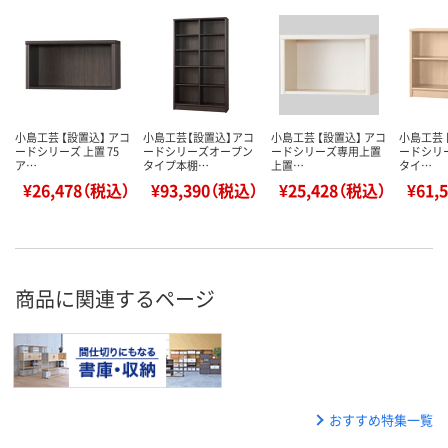
小島工芸 【設置込】 アコ
小島工芸【設置込】アコ
小島工芸 【設置込】 アコ
小島工芸 
ードシリーズ 上置 75
ードシリーズオープン
ードシリーズ専用上置
ードシリ
ア…
タイプ本棚…
上置…
タイ…
¥26,478（税込）
¥93,390（税込）
¥25,428（税込）
¥61,
商品に関連するページ
おすすめ特集一覧