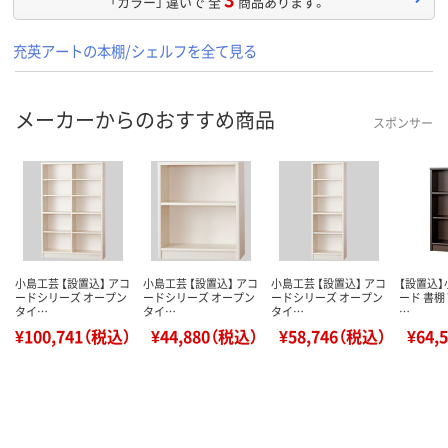
「カラー」 違いで 全
商品あります。
充英アートの本棚/シェルフを全て見る
メーカーからのおすすめ商品
スポンサー
小島工芸 【設置込】 アコ
小島工芸 【設置込】 アコ
小島工芸 【設置込】 アコ
【設置込】
ードシリーズ オープン
ードシリーズ オープン
ードシリーズ オープン
ード 書棚
タイ…
タイ…
タイ…
…
¥100,741（税込）
¥44,880（税込）
¥58,746（税込）
¥64,