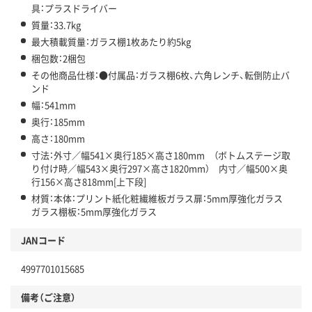
具：プラスドライバー
質量：33.7kg
最大積載質量：ガラス棚1枚あたり約5kg
梱包数：2梱包
その他商品仕様：●付属品：ガラス棚6枚、六角レンチ、転倒防止バ
ンド
幅：541mm
奥行：185mm
高さ：180mm
寸法：外寸／幅541×奥行185×高さ180mm （ボトムステージ取
り付け時／幅543×奥行297×高さ1820mm） 内寸／幅500×奥
行156×高さ818mm[上下段]
材質：本体：プリント紙化粧繊維板ガラス扉：5mm厚強化ガラス
ガラス棚板：5mm厚強化ガラス
JANコード
4997701015685
備考（ご注意）