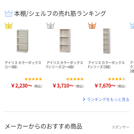
本棚/シェルフの売れ筋ランキング
アイリス カラーボックス
アイリス カラーボックス
アイリス カラーボックス
ア
（1～3段）
Fシリーズ（2～4段）
Fシリーズ（5段）
ク
2
￥2,230～
￥3,710～
￥7,670～
（税込）
（税込）
（税込）
ランキングをもっと見る
メーカーからのおすすめ商品
スポンサー