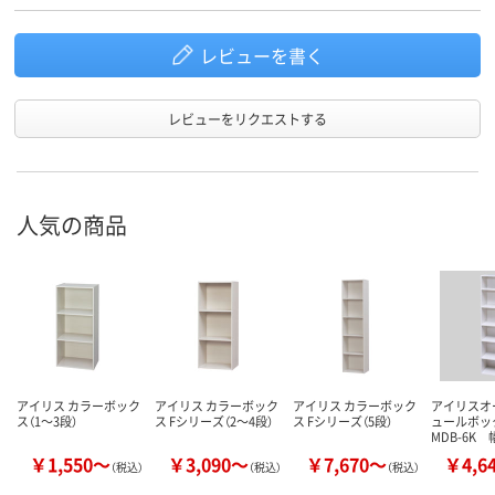
レビューを書く
レビューをリクエストする
人気の商品
アイリス カラーボック
アイリス カラーボック
アイリス カラーボック
アイリスオ
ス（1～3段）
ス Fシリーズ（2～4段）
ス Fシリーズ（5段）
ュールボッ
MDB-6K 
￥1,550～
￥3,090～
￥7,670～
￥4,6
（税込）
（税込）
（税込）