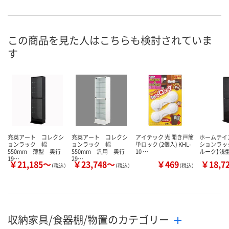
この商品を見た人はこちらも検討されていま
す
充英アート コレクシ
充英アート コレクシ
アイテック 光 開き戸簡
ホームテイ
ョンラック 幅
ョンラック 幅
単ロック (2個入) KHL-
ションラック【
550mm 薄型 奥行
550mm 汎用 奥行
10 …
ルーク】浅
19…
29…
￥21,185～
￥23,748～
￥469
￥18,7
（税込）
（税込）
（税込）
収納家具/食器棚/物置のカテゴリー