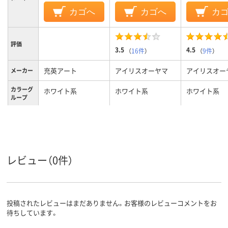
カゴへ
カゴへ
カ
評価
3.5
4.5
（
16件
）
（
9件
）
充英アート
アイリスオーヤマ
アイリスオー
メーカー
カラーグ
ホワイト系
ホワイト系
ホワイト系
ループ
33.7kg
約9kg
約10kg
質量
レビュー（0件）
投稿されたレビューはまだありません。お客様のレビューコメントをお
待ちしています。