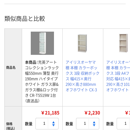
類似商品と比較
本商品：
充英アート
アイリスオーヤマ
アイリスオー
コレクションラック
棚 本棚 カラーボッ
棚 本棚 カラ
商品名
幅550mm 薄型 奥行
クス 3段 収納ボック
クス 3段 A4
190mm ハイタイプ
ス 幅415×奥行
対応 幅415×
ホワイト ガラス扉&
290×高さ880mm
290×高さ10
ガラス棚&ロック付
オフホワイト CX-3
オフホワイト C
き CR-T5519W 1台
（直送品）
￥21,185
￥2,230
￥3
数量
数量
数量
価格
(税込)