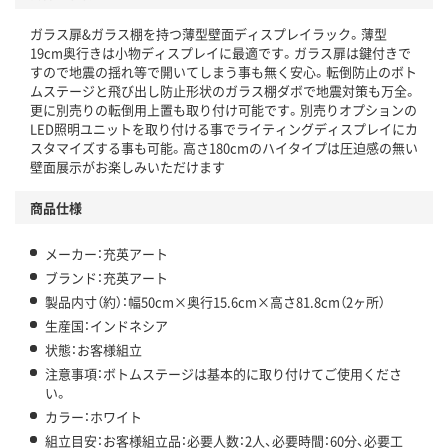
ガラス扉&ガラス棚を持つ薄型壁面ディスプレイラック。薄型
19cm奥行きは小物ディスプレイに最適です。ガラス扉は鍵付きで
すので地震の揺れ等で開いてしまう事も無く安心。転倒防止のボト
ムステージと飛び出し防止形状のガラス棚ダボで地震対策も万全。
更に別売りの転倒用上置も取り付け可能です。別売りオプションの
LED照明ユニットを取り付ける事でライティングディスプレイにカ
スタマイズする事も可能。高さ180cmのハイタイプは圧迫感の無い
壁面展示がお楽しみいただけます
商品仕様
メーカー：充英アート
ブランド：充英アート
製品内寸（約）：幅50cm×奥行15.6cm×高さ81.8cm（2ヶ所）
生産国：インドネシア
状態：お客様組立
注意事項：ボトムステージは基本的に取り付けてご使用くださ
い。
カラー：ホワイト
組立目安：お客様組立品：必要人数：2人、必要時間：60分、必要工