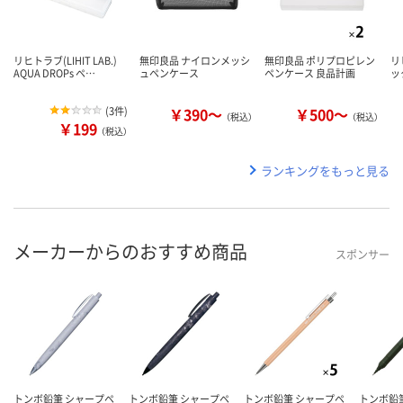
リヒトラブ(LIHIT LAB.)
無印良品 ナイロンメッシ
無印良品 ポリプロピレン
リ
AQUA DROPs ペ…
ュペンケース
ペンケース 良品計画
ッ
(
3件
)
￥390～
￥500～
（税込）
（税込）
￥199
（税込）
ランキングをもっと見る
メーカーからのおすすめ商品
スポンサー
トンボ鉛筆 シャープペ
トンボ鉛筆 シャープペ
トンボ鉛筆 シャープペ
トンボ鉛