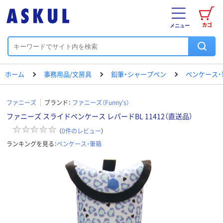
カゴ
メニュー
ホーム
事務用品/文房具
鉛筆・シャープペン
ペンケース・
ファニーズ
ブランド：
ファニーズ（Funny’s）
ファニーズ スライドペンケース レパードBL 11412（直送品）
（
0
件のレビュー
）
ランキングを見る：
ペンケース・筆箱