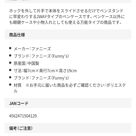
ホックを外して片手で本体をスライドさせるだけでペンスタンド
に早変わりする2WAYタイプのペンケースです。ペンケース以外に
も眼鏡ケースや小物入れとしても使える万能タイプの商品です。
商品仕様
メーカー：ファニーズ
ブランド：ファニーズ（Funny’s）
原産国：中国製
寸法：幅7cm×奥行7cm×高さ19cm
ブランド：ファニーズ（Funny’s）
材質 ※お手元に届いた商品を必ずご確認ください：ポリエステ
ル
JANコード
4562471504129
備考（ご注意）