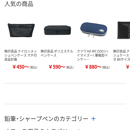
人気の商品
無印良品 ナイロンメッ
無印良品 ポリエステル
クツワ HI! MY ZOO（ハ
無印良品 
シュペンケース マチ付
ペンケース
イマイズー） 筆箱型ペ
シュケース
良品計画
ンケー…
き B6サイ
￥450～
￥590～
￥880～
￥
（税込）
（税込）
（税込）
鉛筆・シャープペンのカテゴリー