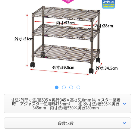
寸法：外形寸法/幅595×奥行345×高さ510mm（キャスター装着
時 アジャスター使用時475mm） 棚：外寸法/幅595×奥行
345mm 内寸法/幅530×奥行280mm
段数：3段