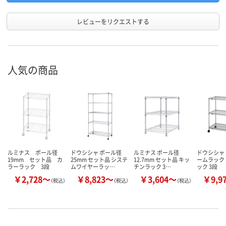
レビューをリクエストする
人気の商品
ルミナス ポール径
ドウシシャ ポール径
ルミナス ポール径
ドウシシャ
19mm セット品 カ
25mm セット品 システ
12.7mm セット品 キッ
ームラック
ラーラック 3段
ムワイヤーラッ…
チンラック 3…
ック 3段
￥2,728～
￥8,823～
￥3,604～
￥9,9
（税込）
（税込）
（税込）