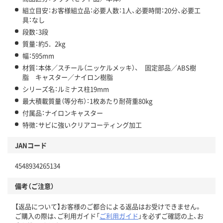
組立目安：お客様組立品：必要人数：1人、必要時間：20分、必要工
具：なし
段数：3段
質量：約5．2kg
幅：595mm
材質：本体／スチール（ニッケルメッキ）、 固定部品／ABS樹
脂 キャスター／ナイロン樹脂
シリーズ名：ルミナス柱19mm
最大積載質量（等分布）：1枚あたり耐荷重80kg
付属品：ナイロンキャスター
特徴：サビに強いクリアコーティング加工
JANコード
4548934265134
備考（ご注意）
【返品について】お客様のご都合による返品はお受けできません。
ご購入の際は、ご利用ガイド「
ご利用ガイド
」を必ずご確認の上、お