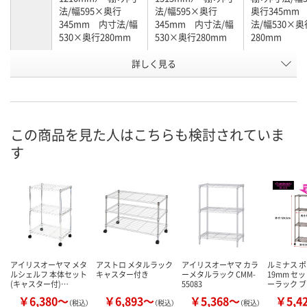
法/幅595×奥行
法/幅595×奥行
奥行345mm
345mm 内寸法/幅
345mm 内寸法/幅
法/幅530×奥
530×奥行280mm
530×奥行280mm
280mm
詳しく見る
4段
5段
3段
段数
お申込番
N221401
N221403
N221410
号
直送品
直送品
直送品
在庫
この商品を見た人はこちらも検討されていま
す
8月19日（水）まで
8月19日（水）まで
8月19日（水）
お届け日
数量
数量
数量
カゴへ
カゴへ
カ
アイリスオーヤマ メタ
アストロ メタルラック
アイリスオーヤマ カラ
ルミナス 
ルシェルフ 本体セット
キャスター付き
ーメタルラック CMM-
19mm セ
(キャスター付)…
55083
ーラック 
￥6,380～
￥6,893～
￥5,368～
￥5,4
（税込）
（税込）
（税込）