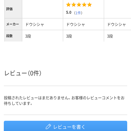
評価
5.0
（
1件
）
ドウシシャ
ドウシシャ
ドウシシャ
メーカー
3段
3段
3段
段数
カラーグ
ブラック系
シルバー系
ゴールド系
ループ
約5．2kg
2.5kg
9.3kg
質量
レビュー（0件）
ラック（セット品／
ラック（セット品／
ラック（セッ
商品区分
本体）
本体）
本体）
投稿されたレビューはまだありません。お客様のレビューコメントをお
待ちしています。
レビューを書く