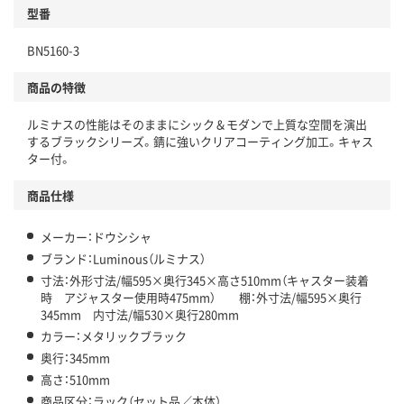
型番
BN5160-3
商品の特徴
ルミナスの性能はそのままにシック＆モダンで上質な空間を演出
するブラックシリーズ。錆に強いクリアコーティング加工。キャス
ター付。
商品仕様
メーカー：ドウシシャ
ブランド：Luminous（ルミナス）
寸法：外形寸法/幅595×奥行345×高さ510mm（キャスター装着
時 アジャスター使用時475mm） 棚：外寸法/幅595×奥行
345mm 内寸法/幅530×奥行280mm
カラー：メタリックブラック
奥行：345mm
高さ：510mm
商品区分：ラック（セット品／本体）