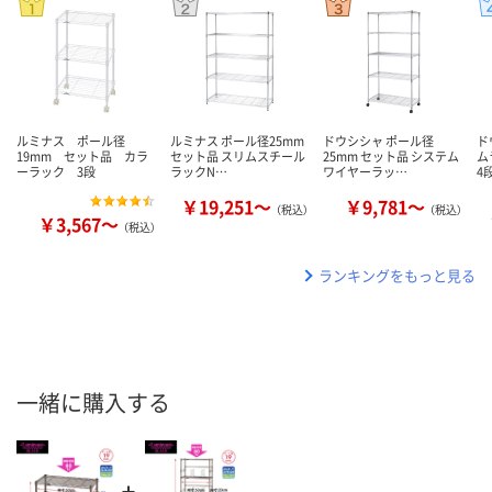
ルミナス ポール径
ルミナス ポール径25mm
ドウシシャ ポール径
ド
19mm セット品 カラ
セット品 スリムスチール
25mm セット品 システム
ム
ーラック 3段
ラックN…
ワイヤーラッ…
4
￥19,251～
￥9,781～
（税込）
（税込）
￥3,567～
（税込）
ランキングをもっと見る
一緒に購入する