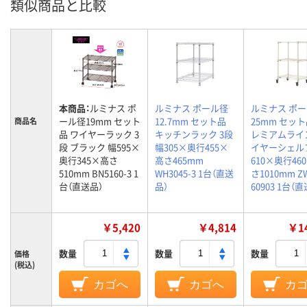
類似商品と比較
本商品：
ルミナス ポ
ルミナス ポール径
ルミナス ポ
ール径19mm セット
12.7mm セット品
25mm セット
商品名
品 ワイヤーラック 3
キッチンラック 3段
レミアムライ
段 ブラック 幅595×
幅305×奥行455×
イヤーシェル
奥行345×高さ
高さ465mm
610×奥行46
510mm BN5160-3 1
WH3045-3 1台（直送
さ1010mm Z
台（直送品）
品）
60903 1台（
￥5,420
￥4,814
￥14
数量
数量
数量
価格
(税込)
カゴへ
カゴへ
カ