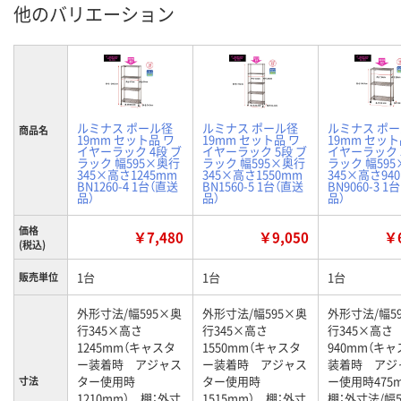
他のバリエーション
ルミナス ポール径
ルミナス ポール径
ルミナス ポ
商品名
19mm セット品 ワ
19mm セット品 ワ
19mm セット
イヤーラック 4段 ブ
イヤーラック 5段 ブ
イヤーラック 
ラック 幅595×奥行
ラック 幅595×奥行
ラック 幅59
345×高さ1245mm
345×高さ1550mm
345×高さ94
BN1260-4 1台（直送
BN1560-5 1台（直送
BN9060-3 1
品）
品）
品）
価格
￥7,480
￥9,050
￥6
(税込)
1台
1台
1台
販売単位
外形寸法/幅595×奥
外形寸法/幅595×奥
外形寸法/幅5
行345×高さ
行345×高さ
行345×高さ
1245mm（キャスタ
1550mm（キャスタ
940mm（キ
ー装着時 アジャス
ー装着時 アジャス
装着時 アジ
ター使用時
ター使用時
ー使用時475
寸法
1210mm） 棚：外寸
1515mm） 棚：外寸
棚：外寸法/幅5