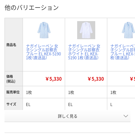
他のバリエーション
商品名
ナガイレーベン 女
ナガイレーベン 女
ナガイレーベ
子シングル診察衣
子シングル診察衣
子シングル診
ブルー EL KEX-5190
ホワイト EL KEX-
ブルー L KEX-5
1枚（直送品）
5190 1枚（直送品）
枚（直送品）
価格
￥5,330
￥5,330
￥5
(税込)
1枚
1枚
1枚
販売単位
EL
EL
L
サイズ
詳しく見る
ブルー
ホワイト
ブルー
カラー
お申込番
WUP3158
WUP3152
WUP3156
号