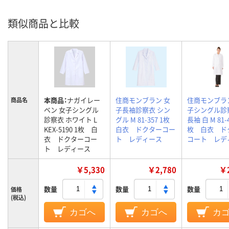
類似商品と比較
本商品：
ナガイレー
住商モンブラン 女
住商モンブラ
商品名
ベン 女子シングル
子長袖診察衣 シン
子シングル診
診察衣 ホワイト L
グル M 81-357 1枚
長袖 白 M 81-4
KEX-5190 1枚 白
白衣 ドクターコー
枚 白衣 ド
衣 ドクターコー
ト レディース
コート レデ
ト レディース
￥5,330
￥2,780
￥2
数量
数量
数量
価格
(税込)
カゴへ
カゴへ
カ