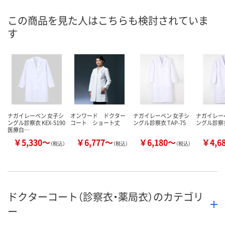
直送品
直送品
直送品
在庫
この商品を見た人はこちらも検討されていま
す
8月28日（金）まで
8月28日（金）まで
8月28日（金）
お届け日
数量
数量
数量
カゴへ
カゴへ
カ
ナガイレーベン 女子シ
オンワード ドクター
ナガイレーベン 女子シ
ナガイレー
ングル診察衣 KEX-5190
コート ショート丈
ングル診察衣 TAP-75
ングル診察衣 
医療白…
￥5,330～
￥6,777～
￥6,180～
￥4,6
（税込）
（税込）
（税込）
ドクターコート（診察衣・薬局衣）のカテゴリ
ー