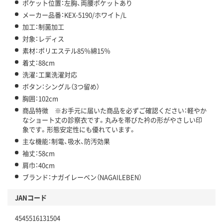
ポケット位置：左胸、両腰ポケットあり
メーカー品番：KEX-5190/ホワイト/L
加工：制菌加工
対象：レディス
素材：ポリエステル85％綿15％
着丈：88cm
洗濯：工業洗濯対応
ボタン：シングル（3つ留め）
胸囲：102cm
商品特徴 ※お手元に届いた商品を必ずご確認ください：軽やか
なショート丈の診察衣です。丸みを帯びた衿の形がやさしい印
象です。形態安定性にも優れています。
主な機能：制電、吸水、防汚効果
袖丈：58cm
肩巾：40cm
ブランド：ナガイレーベン（NAGAILEBEN）
JANコード
4545516131504