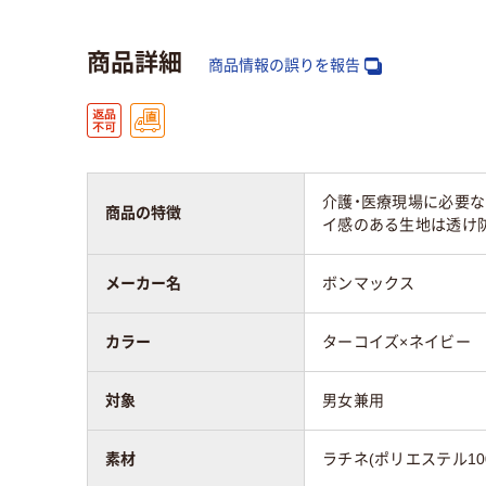
アスクル商品環境
25
商品詳細
スコア
商品情報の誤りを報告
介護・医療現場に必要
商品の特徴
イ感のある生地は透け
メーカー名
ボンマックス
カラー
ターコイズ×ネイビー
対象
男女兼用
素材
ラチネ(ポリエステル10