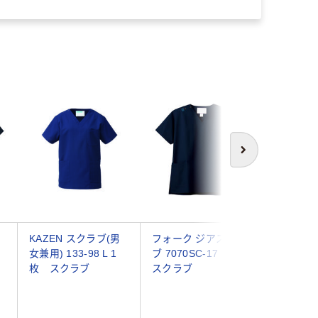
次へ
KAZEN スクラブ(男
フォーク ジアスクラ
アイトス 
女兼用) 133-98 L 1
ブ 7070SC-17 1枚
ー088 
枚 スクラブ
スクラブ
ー L 86
クラブ（