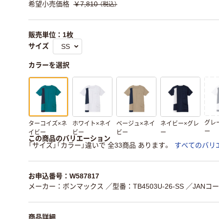
希望小売価格
￥7,810
（税込）
販売単位：1枚
サイズ
カラーを選択
グレ
ターコイズ×ネ
ホワイト×ネイ
ベージュ×ネイ
ネイビー×グレ
ー
イビー
ビー
ビー
ー
この商品のバリエーション
「サイズ」「カラー」違いで 全33商品 あります。
すべてのバリ
お申込番号：W587817
メーカー：ボンマックス
／型番：TB4503U-26-SS
／JANコード
商品詳細