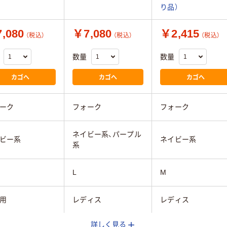
り品）
,080
￥7,080
￥2,415
（税込）
（税込）
（税込）
数量
数量
カゴへ
カゴへ
カゴへ
ーク
フォーク
フォーク
ネイビー系、パープル
ビー系
ネイビー系
系
L
M
用
レディス
レディス
詳しく見る
α（ポリエステル
ネオα（ポリエステル
ノンPUストレッチ