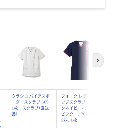
次へ
クラシコ バイアスボ
フォーク レディスジ
フォーク
ーダースクラブ 605
ップスクラブ ダー
ップスク
1枚 スクラブ（直送
クネイビー×チェリー
ダー×ダ
イ
品）
ピンク L 7023SC-
LL 7078S
1
27-L 1枚
枚（直送品
あ