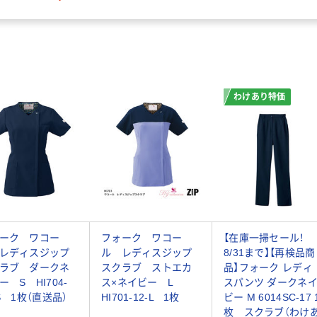
7023SC-27-L 1枚（わけ
あり品）
わけあり特価
ーク ワコー
フォーク ワコー
【在庫一掃セール！
レディスジップ
ル レディスジップ
8/31まで】【再検品商
ラブ ダークネ
スクラブ ストエカ
品】フォーク レディ
ー S HI704-
ス×ネイビー L
スパンツ ダークネ
-S 1枚（直送品）
HI701-12-L 1枚
ビー M 6014SC-17 
枚 スクラブ（わけ