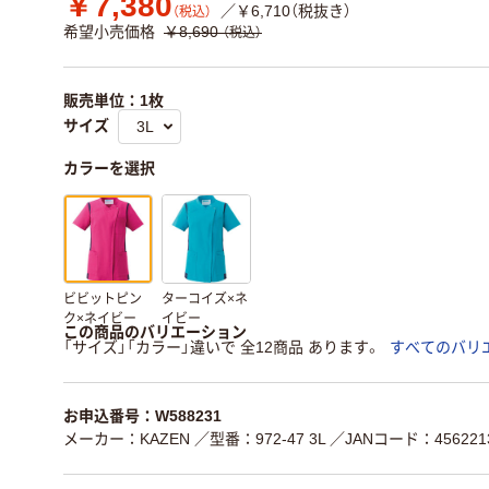
￥7,380
／￥6,710（税抜き）
（税込）
希望小売価格
￥8,690
（税込）
販売単位：1枚
サイズ
カラーを選択
ビビットピン
ターコイズ×ネ
ク×ネイビー
イビー
この商品のバリエーション
「サイズ」「カラー」違いで 全12商品 あります。
すべてのバリ
お申込番号：W588231
メーカー：KAZEN
／型番：972-47 3L
／JANコード：4562213