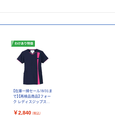
わけあり特価
シ
【在庫一掃セール！8/31ま
で】【再検品商品】フォー
ク レディスジップスク
ラブ ダークネイビー×
￥2,840
チェリーピンク L
（税込）