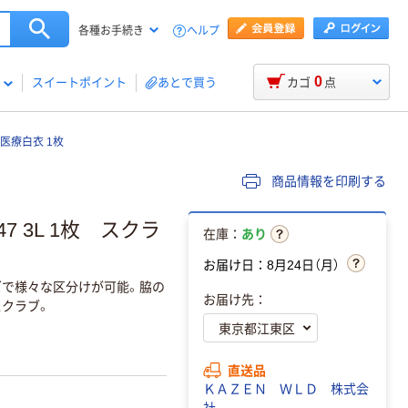
ヘルプ
各種お手続き
0
スイートポイント
あとで買う
カゴ
点
 医療白衣 1枚
商品情報を印刷する
47 3L 1枚 スクラ
在庫：
あり
お届け日：8月24日（月）
で様々な区分けが可能。脇の
お届け先：
クラブ。
直送品
ＫＡＺＥＮ ＷＬＤ 株式会
社