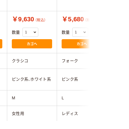
￥9,630
￥5,680
￥6,6
（税込）
（税込）
数量
数量
数量
カゴへ
カゴへ
クラシコ
フォーク
フォーク
ネイビー
ピンク系、ホワイト系
ピンク系
系
M
L
LL
女性用
レディス
イリヤスマスト（ポリ