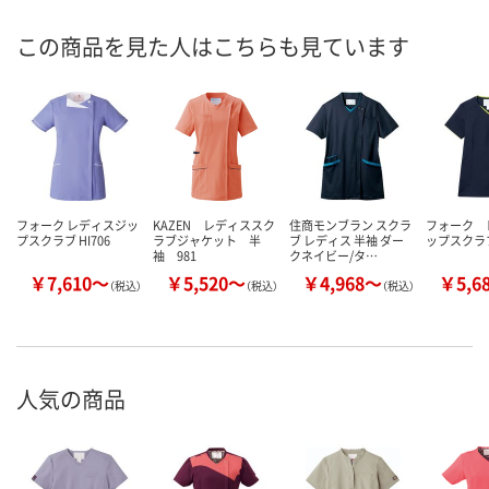
この商品を見た人はこちらも見ています
フォーク レディスジッ
KAZEN レディススク
住商モンブラン スクラ
フォーク 
プスクラブ HI706
ラブジャケット 半
ブ レディス 半袖 ダー
ップスクラブ
袖 981
クネイビー/タ…
￥7,610～
￥5,520～
￥4,968～
￥5,6
（税込）
（税込）
（税込）
人気の商品