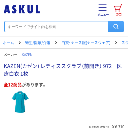
カゴ
メニュー
ホーム
衛生/医療/介護
白衣・ナース服(ナースウェア)
ス
メーカー
KAZEN
KAZEN(カゼン) レディススクラブ（前開き） 972 医
療白衣 1枚
全12商品
があります。
￥6,710
販売価格（税抜き）