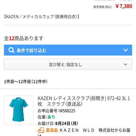
￥7,380
販売価格（税込）
【KAZEN／メディカルウェア（医療用白衣）】
全
12
商品あります
条件で絞り込む
並び替え：指定なし
1件目～12件目（12件中）
KAZEN レディススクラブ(前開き) 972-42 3L 1
枚 スクラブ（直送品）
お申込番号：W588225
在庫：
あり
お届け日：
8月24日（月）
直送品
ＫＡＺＥＮ ＷＬＤ 株式会社からお届
け