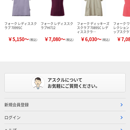
フォーク レディススク
フォーク レディススク
フォーク ディッキーズ
フォーク ワ
ラブ 7099SC
ラブHI712
スクラブ 7089SC レデ
レクション
ィススクラ…
ップスクラ
￥5,150～
￥7,080～
￥6,030～
￥7,0
（税込）
（税込）
（税込）
アスクルについて
お気軽にご質問ください。
新規会員登録
ログイン