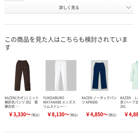
詳しく見る
オレンジ×ネイビー
ネイビー×プラム
ピンク×ネイ
カラー
お申込番
W588267
W588279
W588247
号
あり
あり
在庫
この商品を見た人はこちらも検討されていま
す
8月24日（月）
8月24日（月）
お届け日
数量
数量
在庫切れです
（次回入荷日未定）
カゴへ
カ
KAZEN(カゼン) ニット
YUKISABURO
KAZEN ノータックパン
KAZEN 
検診衣パンツ 302 医
WATANABE メンズス
ツ APK600
衣（ハーフ
療白衣 …
リムストレー…
261
￥3,330～
￥8,130～
￥4,850～
￥4,8
（税込）
（税込）
（税込）