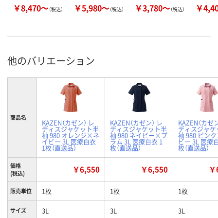
￥8,470～
￥5,980～
￥3,780～
￥4,4
（税込）
（税込）
（税込）
他のバリエーション
商品名
KAZEN（カゼン） レ
KAZEN（カゼン） レ
KAZEN（カゼン
ディスジャケット半
ディスジャケット半
ディスジャケ
袖 980 オレンジ×ネ
袖 980 ネイビー×プ
袖 980 ピン
イビー 3L 医療白衣
ラム 3L 医療白衣 1
ビー 3L 医療白
1枚（直送品）
枚（直送品）
枚（直送品）
価格
￥6,550
￥6,550
￥6
(税込)
1枚
1枚
1枚
販売単位
3L
3L
3L
サイズ