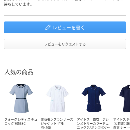
待ちしています。
レビューを書く
レビューをリクエストする
人気の商品
フォーク レディス チュ
住商モンブラン ナース
アイトス 白衣 アシ
アイトス 
ニック 7056SC
ジャケット 半袖
ンメトリーカラーチュ
（女性用） 86
MN500
ニック（リボン型ポケ…
白衣 ナー…