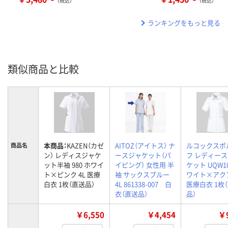
（税込）
（税込）
ランキングをもっと見る
類似商品と比較
本商品：
KAZEN（カゼ
AITOZ（アイトス） ナ
ルコックスポ
商品名
ン） レディスジャケ
ースジャケット（パ
フ レディー
ット半袖 980 ホワイ
イピング） 女性用 半
ケット UQW10
ト×ピンク 4L 医療
袖 サックスブルー
ワイト×アクア
白衣 1枚（直送品）
4L 861338-007 白
医療白衣 1枚
衣（直送品）
品）
￥6,550
￥4,454
￥9