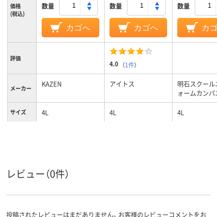
数量
数量
数量
価格
(税込)
カゴへ
カゴへ
カ
評価
4.0
（
1件
）
KAZEN
アイトス
明石スクール
メーカー
ォームカンパ
4L
4L
4L
サイズ
ホワイト系;ピンク
ブルー系
ホワイト系;
カラーグ
ループ
系
系
女性用
女性用
女性用
対象
レビュー（0件）
ポリエステル100%
ストレッチギャバ
素材
(ポリエステル100%)
投稿されたレビューはまだありません。お客様のレビューコメントをお