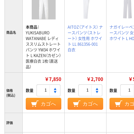
本商品：
AITOZ（アイトス） ナ
ナガイレーベ
YUKISABURO
ースパンツ（ストレ
ースパンツ 
商品名
WATANABE レディ
ート） 女性用 ホワイ
ホワイト L HO
ススリムストレート
ト LL 861356-001
パンツ YW34 ホワイ
白衣
ト L KAZEN（カゼン）
医療白衣 1枚（直送
品）
￥7,850
￥2,700
￥5
数量
数量
数量
価格
(税込)
カゴへ
カゴへ
カ
評価