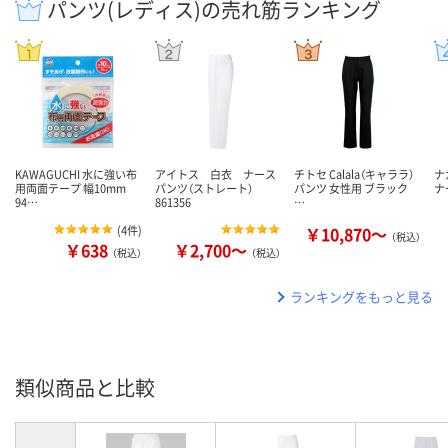
パンツ(レディス)の売れ筋ランキング
KAWAGUCHI 水に強い布
アイトス 白衣 ナース
チトセ Calala（キャララ）
ナ
用両面テープ 幅10mm
パンツ（ストレート）
パンツ 女性用 ブラック
ナ
94…
861356
…
(
4件
)
￥10,870～
（税込）
￥638
￥2,700～
（税込）
（税込）
ランキングをもっと見る
類似商品と比較