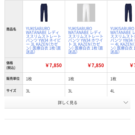
YUKISABURO
YUKISABURO
YUKISABURO
商品名
WATANABE レディ
WATANABE レディ
WATANABE
ススリムストレート
ススリムストレート
ススリムスト
パンツ YW34 ネイビ
パンツ YW34 ホワイ
パンツ YW34
ー 3L KAZEN（カゼ
ト 3L KAZEN（カゼ
ー 4L KAZEN
ン） 医療白衣 1枚（直
ン） 医療白衣 1枚（直
ン） 医療白衣 
送品）
送品）
送品）
価格
￥7,850
￥7,850
￥7
(税込)
1枚
1枚
1枚
販売単位
3L
3L
4L
サイズ
詳しく見る
ネイビー
ホワイト
ネイビー
カラー
お申込番
W588881
W588875
W588882
号
あり
あり
あり
在庫