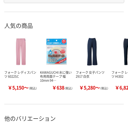
人気の商品
フォーク レディスパン
KAWAGUCHI 水に強い
フォーク 女子パンツ
フォーク 
ツ 6022SC
布用両面テープ 幅
2917 白衣
ツ HI302
10mm 94…
￥5,150～
￥638
￥5,280～
￥6,8
（税込）
（税込）
（税込）
他のバリエーション