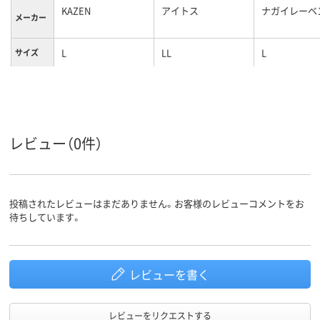
KAZEN
アイトス
ナガイレーベ
メーカー
L
LL
L
サイズ
カラーグ
ホワイト系
ホワイト系
ホワイト系
ループ
女性用
女性用
女性用
対象
レビュー（0件）
ポリエステル100%
ストレッチギャバ
（ポリエステル
素材
100%）
投稿されたレビューはまだありません。お客様のレビューコメントをお
待ちしています。
レビューを書く
レビューをリクエストする