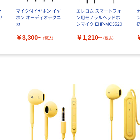
m
マイク付イヤホン イヤ
エレコム スマートフォ
リ
ホン オーディオテクニ
ン用モノラルヘッドホ
フ
カ
ンマイク EHP-MC3520
ナ
￥3,300~
￥1,210~
ウ
（税込）
（税込）