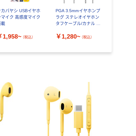
ナカバヤシ USBイヤホ
PGA 3.5mmイヤホンプ
マイク付ス
ンマイク 高感度マイク
ラグ ステレオイヤホン
ホン Bluet
搭載
タフケーブル/カナル マ
イヤホン＆
イク付き 1.2m PG-
ー ABS36
￥1,958~
￥1,280~
SETC1
個 多摩電
（税込）
（税込）
￥2,948