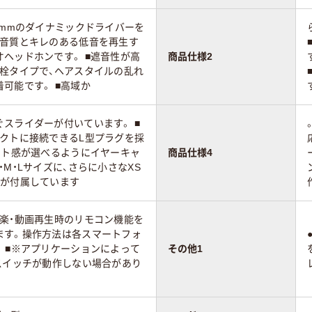
0mmのダイナミックドライバーを
い音質とキレのある低音を再生す
ヘッドホンです。 ■遮音性が高
商品仕様2
耳栓タイプで、ヘアスタイルの乱れ
可能です。 ■高域か
スライダーが付いています。 ■
パクトに接続できるL型プラグを採
ット感が選べるようにイヤーキャ
商品仕様4
・M・Lサイズに、さらに小さなXS
ズが付属しています
音楽・動画再生時のリモコン機能を
ます。操作方法は各スマートフォ
 ■※アプリケーションによって
その他1
スイッチが動作しない場合があり