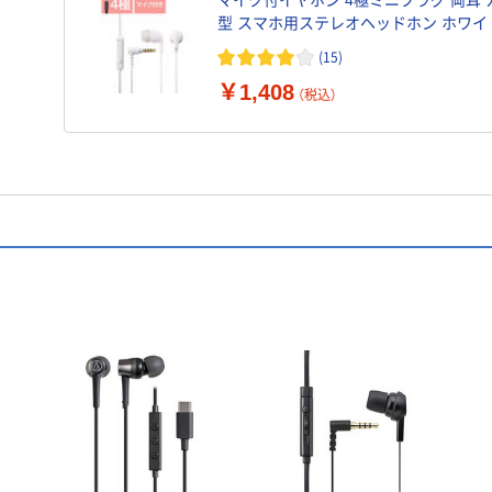
マイク付イヤホン 4極ミニプラグ 両耳 
型 スマホ用ステレオヘッドホン ホワイ
EHP-CN300MWH エレコム 1個
(15)
￥1,408
（税込）