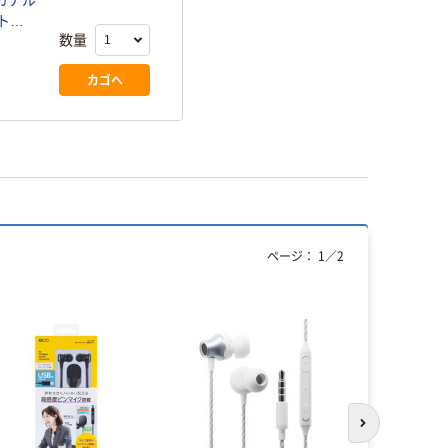
カナル
ト
数量
カゴへ
ページ：
1
／
2
次のスライド