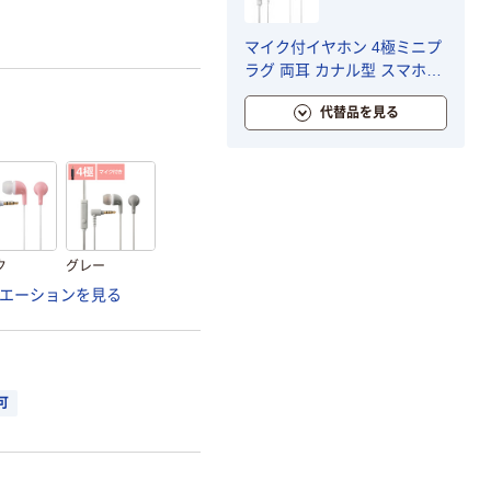
マイク付イヤホン 4極ミニプ
ラグ 両耳 カナル型 スマホ用
ステレオヘッドホン ホワイ
代替品を見る
ト EHP-CN300MWH エレコ
ム 1個
ク
グレー
エーションを見る
可