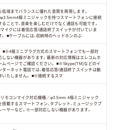
ら低域までバランスに優れた音質を再現します。
■φ3.5mm4極ミニジャックを持つスマートフォンに接続
することで、音楽を楽しむだけでなく通話も可能です。
■マイクには着信応答/通話終了スイッチが付いていま
す。 ■ケーブルには、収納時のヘッドホンのぶ
。 ■※4極ミニプラグ方式のスマートフォンでも一部対
応しない機器があります。最新の対応情報はエレコムホ
ームページでご確認ください。 ■※Skype(TM)などのイ
ンターネット電話では、着信応答/通話終了スイッチは動
作いたしません。 ■※接続するスマ
●リモコンマイク対応機種／φ3.5mm 4極ミニジャック
を搭載するスマートフォン、タブレット、ミュージックプ
レーヤーなど。※一部対応しない機器があります。