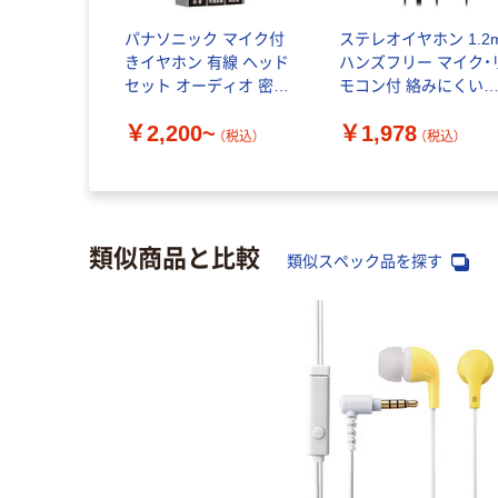
テクニカ
パナソニック マイク付
ステレオイヤホン 1.2
-C イヤホン
きイヤホン 有線 ヘッド
ハンズフリー マイク・
C
セット オーディオ 密閉
モコン付 絡みにくい
型ダイナミック・ステレ
ラットケーブル イン
~
￥2,200~
￥1,978
オインサイドホン
ーイヤー ブラック オ
（税込）
（税込）
（税込）
ルテック
類似商品と比較
類似スペック品を探す