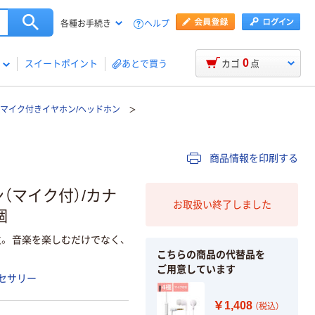
ヘルプ
各種お手続き
0
スイートポイント
あとで買う
カゴ
点
マイク付きイヤホン/ヘッドホン
商品情報を印刷する
（マイク付）/カナ
お取扱い終了しました
個
。 音楽を楽しむだけでなく、
こちらの商品の代替品を
ご用意しています
セサリー
￥1,408
（税込）