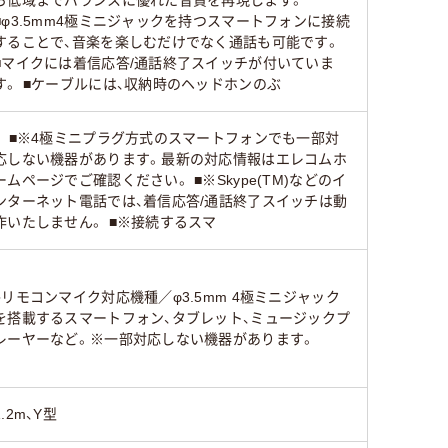
■φ3.5mm4極ミニジャックを持つスマートフォンに接続
することで、音楽を楽しむだけでなく通話も可能です。
■マイクには着信応答/通話終了スイッチが付いていま
す。 ■ケーブルには、収納時のヘッドホンのぶ
。 ■※4極ミニプラグ方式のスマートフォンでも一部対
応しない機器があります。最新の対応情報はエレコムホ
ームページでご確認ください。 ■※Skype(TM)などのイ
ンターネット電話では、着信応答/通話終了スイッチは動
作いたしません。 ■※接続するスマ
●リモコンマイク対応機種／φ3.5mm 4極ミニジャック
を搭載するスマートフォン、タブレット、ミュージックプ
レーヤーなど。※一部対応しない機器があります。
1.2m、Y型