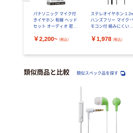
パナソニック マイク付
ステレオイヤホン 1.2
きイヤホン 有線 ヘッド
ハンズフリー マイク・
セット オーディオ 密閉
モコン付 絡みにくい
型ダイナミック・ステレ
ラットケーブル イン
￥2,200~
￥1,978
オインサイドホン
ーイヤー ブラック オ
（税込）
（税込）
ルテック
類似商品と比較
類似スペック品を探す