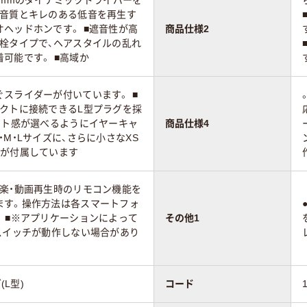
い音質とキレのある低音を再生す
ヘッドホンです。 ■遮音性が高
商品仕様2
耳栓タイプで、ヘアスタイルの乱れ
可能です。 ■高域か
スライダーが付いています。 ■
パクトに接続できるL型プラグを採
ット感が選べるようにイヤーキャ
商品仕様4
・M・Lサイズに、さらに小さなXS
ズが付属しています
音楽・動画再生時のリモコン機能を
ます。操作方法は各スマートフォ
 ■※アプリケーションによって
その他1
スイッチが動作しない場合があり
(L型)
コード