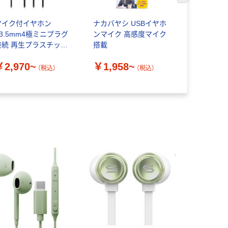
マイク付イヤホン
ナカバヤシ USBイヤホ
マイク付ス
φ3.5mm4極ミニプラグ
ンマイク 高感度マイク
ホン Bluet
接続 再生プラスチック
搭載
イヤホン＆
0％ ATH-CK350XiS オ
ー ABS36
￥2,970~
￥1,958~
ーディオテクニカ
個 多摩電
（税込）
（税込）
￥2,948