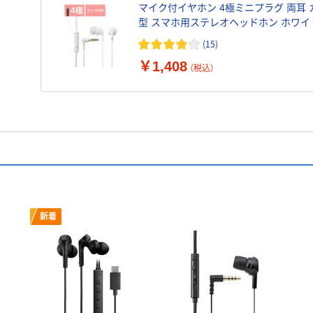
マイク付イヤホン 4極ミニプラグ 両耳 
型 スマホ用ステレオヘッドホン ホワイ
EHP-CN300MWH エレコム 1個
(15)
￥1,408
（税込）
新着