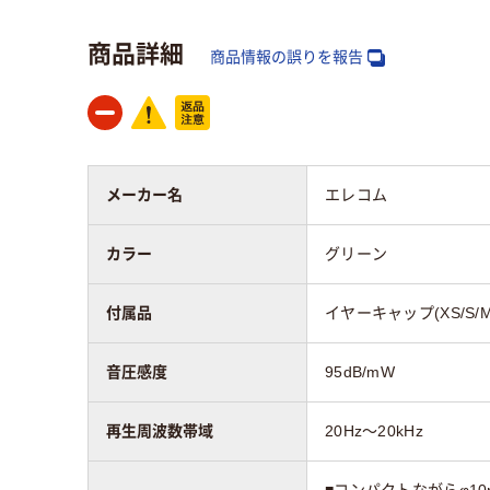
商品詳細
商品情報の誤りを報告
メーカー名
エレコム
カラー
グリーン
付属品
イヤーキャップ(XS/S/
音圧感度
95dB/mW
再生周波数帯域
20Hz～20kHz
■コンパクトながらφ1