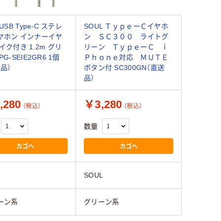
 USB Type-C ステレ
SOUL ＴｙｐｅーＣイヤホ
ヤホン インナーイヤ
ン ＳＣ３００ ライトグ
イク付き 1.2m グリ
リーン ＴｙｐｅーＣ ｉ
PG-SEIE2GR6 1個
Ｐｈｏｎｅ対応 ＭＵＴＥ
品）
ボタン付 SC300GN（直送
品）
,280
￥3,280
（税込）
（税込）
数量
カゴへ
カゴへ
SOUL
ーン系
グリーン系