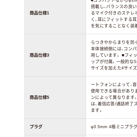
搭載し、バランスの良
商品仕様1
るマイク付きのステレオ
く、耳にフィットする
を気にすることなく装着
らつきやからまりを防ぐ
本体接続側には、コン
商品仕様3
用しています。 ■フィ
ップが付属。一般的なS
サイズを加えた4サイ
ートフォンによって、
使用できる場合があり
商品仕様5
ンによって異なります。
は、着信応答/通話終了
ます。
プラグ
φ3.5mm 4極ミニプラグ