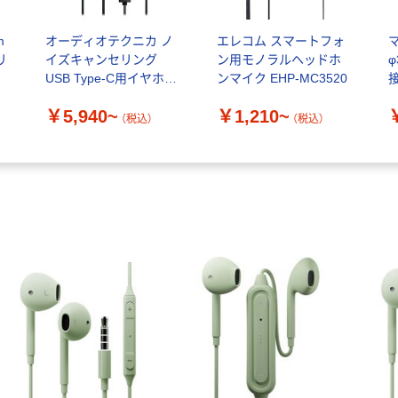
m
オーディオテクニカ ノ
エレコム スマートフォ
リ
イズキャンセリング
ン用モノラルヘッドホ
フ
USB Type-C用イヤホン
ンマイク EHP-MC3520
ナ
ATH-CKS330NC
5
￥5,940~
￥1,210~
ウ
（税込）
（税込）