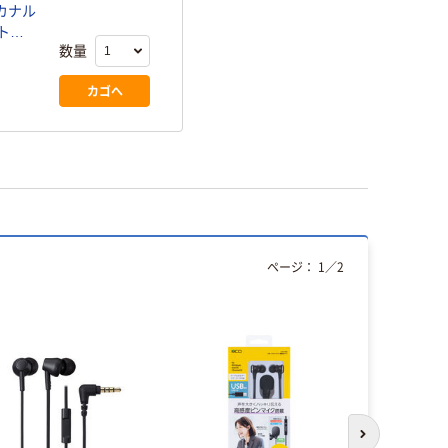
カナル
ト
数量
カゴへ
ページ：
1
／
2
次のスライド