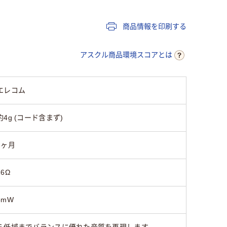
商品情報を印刷する
アスクル商品環境スコアとは
エレコム
約4g (コード含まず)
6ヶ月
16Ω
5mW
ら低域までバランスに優れた音質を再現します。