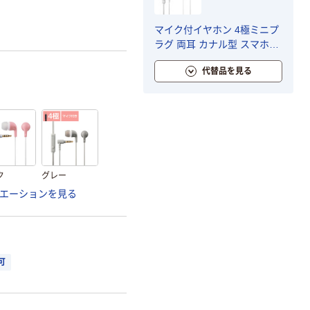
マイク付イヤホン 4極ミニプ
ラグ 両耳 カナル型 スマホ用
ステレオヘッドホン ホワイ
代替品を見る
ト EHP-CN300MWH エレコ
ム 1個
ク
グレー
エーションを見る
可