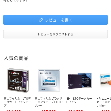
レビューを書く
レビューをリクエストする
人気の商品
富士フイルム LTOデ
富士フィルム LTOクリ
IBM LTOデータカー
HP(ヒュー
ータカートリッジテー
ーニングテープ LTO FB
トリッジ
カード) HP 
プ
UL-…
Ultriu…