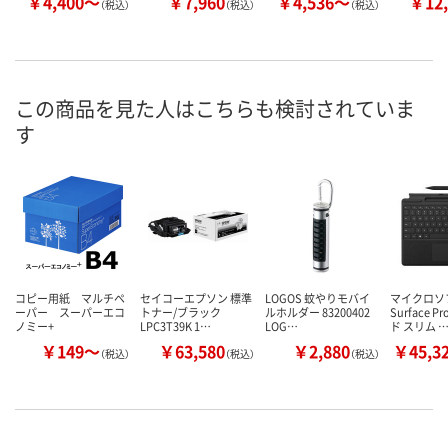
￥4,400～
￥7,960
￥4,536～
￥12,
（税込）
（税込）
（税込）
この商品を見た人はこちらも検討されていま
す
コピー用紙 マルチペ
セイコーエプソン 標準
LOGOS 蚊やりモバイ
マイクロソ
ーパー スーパーエコ
トナー/ブラック
ルホルダー 83200402
Surface 
ノミー+
LPC3T39K 1…
LOG…
ド スリム 
￥149～
￥63,580
￥2,880
￥45,3
（税込）
（税込）
（税込）