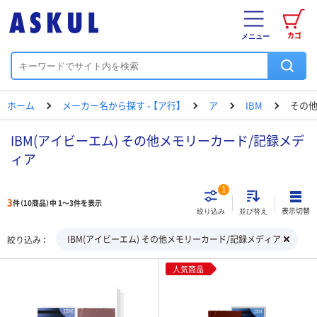
カゴ
メニュー
ホーム
メーカー名から探す - 【ア行】
ア
IBM
その他
IBM(アイビーエム) その他メモリーカード/記録メデ
ィア
1
3
件（10商品）中 1～3件を表示
表示切替
絞り込み
並び替え
IBM(アイビーエム) その他メモリーカード/記録メディア
絞り込み
人気商品