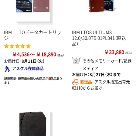
IBM LTOデータカートリッ
IBM LTO8 ULTIUM8
ジ
12.0/30.0TB 01PL041（直送
品）
￥33,880
￥4,536
￥18,890
（税込）
その他メモリーカード/記録
お届け日：
8月11日（火）
アスクル在庫商品
メディア
お届け日：
8月27日（木）まで
記憶容量・販売単位違いの商品が
5
商品あり
直送品
アスクル指定出荷元
ます
02110からお届け