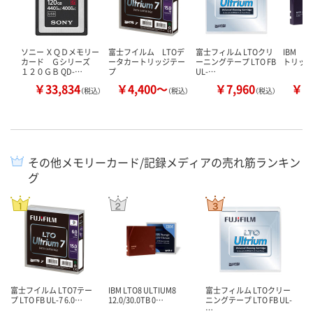
ソニー ＸＱＤメモリー
富士フイルム LTOデ
富士フィルム LTOクリ
IBM 
カード Ｇシリーズ
ータカートリッジテー
ーニングテープ LTO FB
トリッ
１２０ＧＢ QD-…
プ
UL-…
￥33,834
￥4,400～
￥7,960
￥4
（税込）
（税込）
（税込）
その他メモリーカード/記録メディアの売れ筋ランキン
グ
富士フイルム LTO7テー
IBM LTO8 ULTIUM8
富士フィルム LTOクリー
プ LTO FB UL-7 6.0…
12.0/30.0TB 0…
ニングテープ LTO FB UL-
…