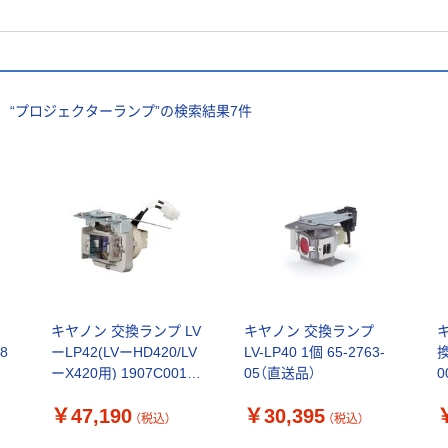
“
プロジェクターランプ
”の検索結果
7
件
キヤノン 交換ランプ LV
キヤノン 交換ランプ
8
ーLP42(LVーHD420/LV
LV-LP40 1個 65-2763-
換
ーX420用) 1907C001 1
05（直送品）
0
個 68-4212-74（直送品）
4
￥47,190
￥30,395
（税込）
（税込）