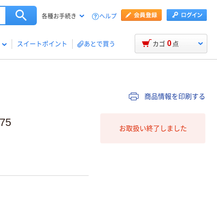
ヘルプ
各種お手続き
0
スイートポイント
あとで買う
カゴ
点
商品情報を印刷する
75
お取扱い終了しました