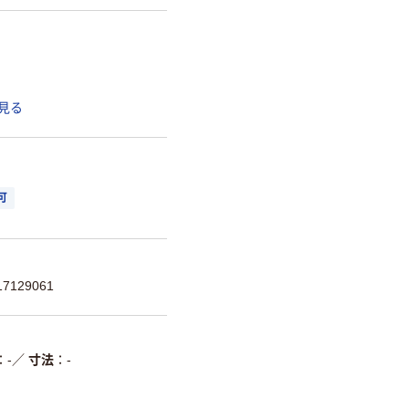
見る
可
7129061
-
／
寸法
-