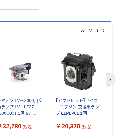
ページ：
1
／
2
次のスライド
キヤノン LVーX300用交
【アウトレット】セイコ
セイコーエ
ランプ LVーLP37
ーエプソン 交換用ラン
用ランプ EL
030C001 1個 68-
プ ELPLP61 1個
￥15,80
212-72（直送品）
￥32,780
￥20,370
（税込）
（税込）