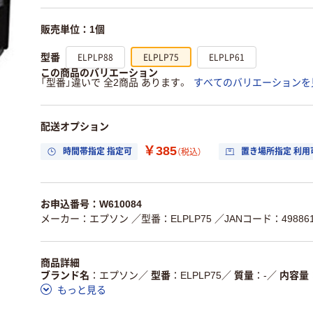
販売単位：1個
ELPLP88
ELPLP75
ELPLP61
型番
この商品のバリエーション
「型番」違いで 全2商品 あります。
すべてのバリエーションを
配送オプション
￥385
時間帯指定 指定可
置き場所指定 利用
（税込）
お申込番号：W610084
メーカー：エプソン
／型番：ELPLP75
／JANコード：498861
商品詳細
ブランド名
エプソン
／
型番
ELPLP75
／
質量
-
／
内容量
もっと見る