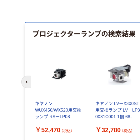
プロジェクターランプ
の検索結果
前のスライドへ
キヤノン
キヤノン LVーX300ST
WUX450/WX520用交換
用交換ランプ LVーLP3
ランプ RSーLP08
0031C001 1個 68-
8377B001 1個 68-4214-
4212-73（直送品）
￥52,470
￥32,780
96（直送品）
（税込）
（税込）