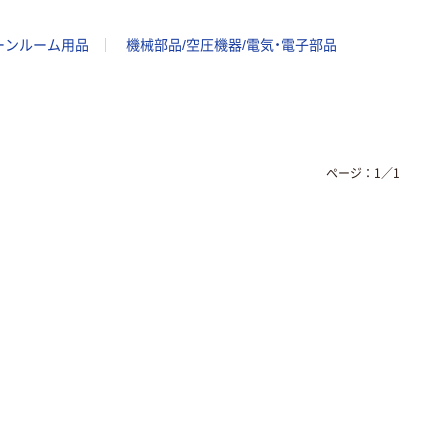
ーンルーム用品
機械部品/空圧機器/電気・電子部品
ページ：
1
／
1