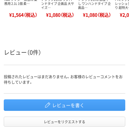
務用 2.1L 1個 柔…
ンドタイプ 企画品 大サ
し ワンハンドタイプ 企
レッシュ
イズ…
画品…
り 超特大
¥1,564（税込）
¥1,080（税込）
¥1,080（税込）
¥2,
レビュー（0件）
投稿されたレビューはまだありません。お客様のレビューコメントをお
待ちしています。
レビューを書く
レビューをリクエストする