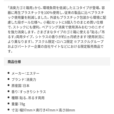
「消臭力ゴミ箱用」から、環境負荷を低減したエコタイプが登場。容
器に再生プラスチックを100％使用し、従来の製品に比べプラスチ
ック使用量を削減しました。外装もプラスチック包装から環境に配
慮した段ボール仕様へ。小箱1セットに6個入りのまとめ買い仕様
で、ストックにも便利。ペアリング消臭で使用済みおむつのニオイ
を強力消臭します。さまざまなタイプのゴミ箱に使える「貼る」「吊
るす」両用タイプ。シトラスの香りが約1ヵ月続きます（使用状況に
より異なります）。アスクル限定・ロハコ限定 ※アスクルグループ
およびパートナー企業の自社サイトなどにおける限定販売商品で
す。
商品仕様
メーカー：エステー
ブランド：消臭力
原産国：日本
香り：すっきりシトラス
種類：貼る、吊るす両用
重量：78g
寸法：幅97mm×奥行き47mm×高さ88mm