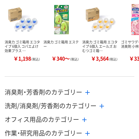
消臭力 ゴミ箱用 エコタ
消臭力 ゴミ箱用 エステ
消臭力 ゴミ箱用 エコタ
ゴミサワデ
イプ 6個入 コバエよけ
ー
イプ 6個入 エールズ お
消臭剤 小
効果プラス …
むつゴミ箱…
￥1,198
￥340～
￥3,564
￥3
（税込）
（税込）
（税込）
消臭剤・芳香剤のカテゴリー
洗剤/消臭剤/芳香剤のカテゴリー
オフィス用品のカテゴリー
作業・研究用品のカテゴリー