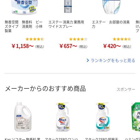
無香空間 無香料 ビー
エステー 消臭力 業務用
エステー お部屋の消臭
無
ズタイプ 消臭剤 小林
ワイドスプレー
力
け
製薬
プ
￥1,158～
￥657～
￥420～
（税込）
（税込）
（税込）
ランキングをもっと見る
メーカーからのおすすめ商品
スポンサー
Kao ソフター 無香料 業
アタックZERO ワンハ
アタックZERO 部屋干
ハミング