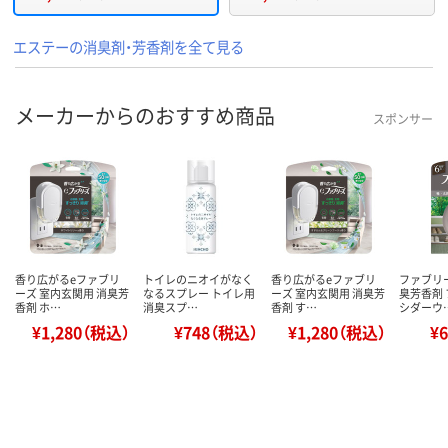
エステーの消臭剤・芳香剤を全て見る
メーカーからのおすすめ商品
スポンサー
香り広がるeファブリ
トイレのニオイがなく
香り広がるeファブリ
ファブリ
ーズ 室内玄関用 消臭芳
なるスプレー トイレ用
ーズ 室内玄関用 消臭芳
臭芳香剤
香剤 ホ…
消臭スプ…
香剤 す…
シダーウ
¥1,280（税込）
¥748（税込）
¥1,280（税込）
¥