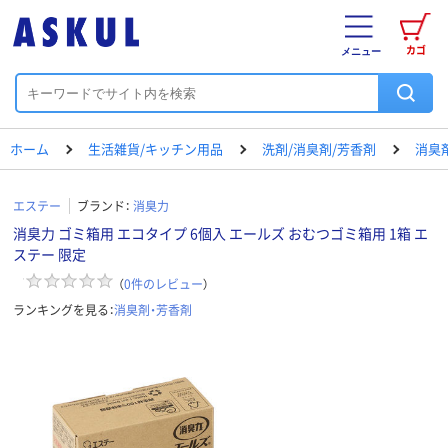
カゴ
メニュー
ホーム
生活雑貨/キッチン用品
洗剤/消臭剤/芳香剤
消臭
エステー
ブランド：
消臭力
消臭力 ゴミ箱用 エコタイプ 6個入 エールズ おむつゴミ箱用 1箱 エ
ステー 限定
（
0
件のレビュー
）
ランキングを見る：
消臭剤・芳香剤