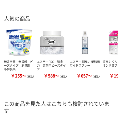
人気の商品
無香空間 無香料 ビ
エステーPRO 消臭
エステー 消臭力 業務用
消臭力 クリ
ーズタイプ 消臭剤
力 業務用ビーズタイ
ワイドスプレー
オン消臭プ
小林製薬
プ
ー
￥255～
￥588～
￥657～
￥1
（税込）
（税込）
（税込）
この商品を見た人はこちらも検討されていま
す