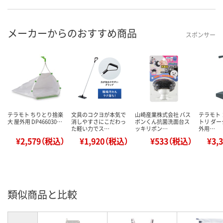
メーカーからのおすすめ商品
スポンサー
テラモト ちりとり捨楽
文具のコクヨが本気で
山崎産業株式会社 バス
テラモト
大 屋外用 DP466030…
消しやすさにこだわっ
ボンくん抗菌洗面台ス
トリ ダー
た軽い力でス…
ッキリポン…
外用…
¥2,579（税込）
¥1,920（税込）
¥533（税込）
¥3,
類似商品と比較