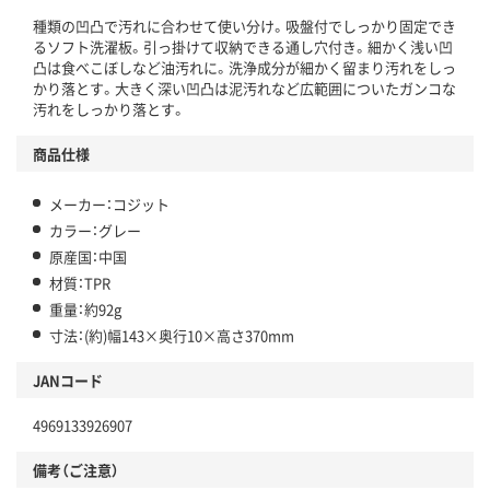
種類の凹凸で汚れに合わせて使い分け。吸盤付でしっかり固定でき
るソフト洗濯板。引っ掛けて収納できる通し穴付き。細かく浅い凹
凸は食べこぼしなど油汚れに。洗浄成分が細かく留まり汚れをしっ
かり落とす。大きく深い凹凸は泥汚れなど広範囲についたガンコな
汚れをしっかり落とす。
商品仕様
メーカー：コジット
カラー：グレー
原産国：中国
材質：TPR
重量：約92g
寸法：(約)幅143×奥行10×高さ370mm
JANコード
4969133926907
備考（ご注意）