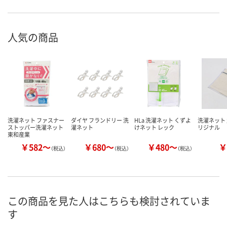
人気の商品
洗濯ネット ファスナー
ダイヤ フランドリー 洗
HLa 洗濯ネット くずよ
洗濯ネット 
ストッパー洗濯ネット
濯ネット
けネット レック
リジナル
東和産業
￥582～
￥680～
￥480～
￥
（税込）
（税込）
（税込）
この商品を見た人はこちらも検討されていま
す