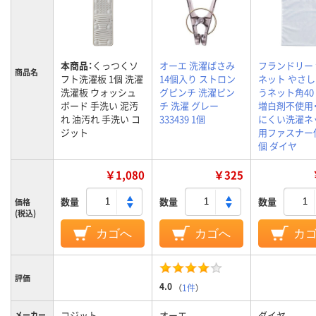
本商品：
くっつくソ
オーエ 洗濯ばさみ
フランドリー
商品名
フト洗濯板 1個 洗濯
14個入り ストロン
ネット やさ
洗濯板 ウォッシュ
グピンチ 洗濯ピン
うネット角40
ボード 手洗い 泥汚
チ 洗濯 グレー
増白剤不使用
れ 油汚れ 手洗い コ
333439 1個
にくい洗濯ネ
ジット
用ファスナー使
個 ダイヤ
￥1,080
￥325
数量
数量
数量
価格
(税込)
カゴへ
カゴへ
カ
評価
4.0
（
1件
）
コジット
オーエ
ダイヤ
メーカー