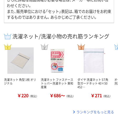
わせください。
また、販売単位における「セット」表記は、箱でのお届けをお約束
するものではありません。あらかじめご了承ください。
洗濯ネット/洗濯小物の売れ筋ランキング
洗濯ネット 角型 1枚 オリ
洗濯ネット ファスナース
ダイヤ 洗濯ネット ST角
オ
ジナル
トッパー洗濯ネット 東和
型ガードネット 40×50
洗
産業
452…
￥220
￥686～
￥271
（税込）
（税込）
（税込）
ランキングをもっと見る