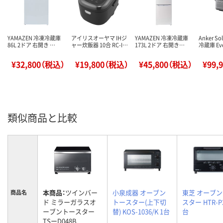
YAMAZEN 冷凍冷蔵庫
アイリスオーヤマ IHジ
YAMAZEN 冷凍冷蔵庫
Anker S
86L 2ドア 右開き …
ャー炊飯器 10合 RC-I…
173L 2ドア 右開き…
冷蔵庫 Ev
¥32,800（税込）
¥19,800（税込）
¥45,800（税込）
¥99,
類似商品と比較
本商品：
ツインバー
小泉成器 オーブン
東芝 オーブ
商品名
ド ミラーガラスオ
トースター(上下切
スター HTR-P3
ーブントースター
替) KOS-1036/K 1台
台
TSーD048B