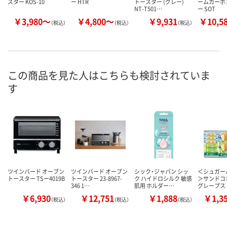
スター KOS-10
ー HTR
トースター (グレー)
ームカーボ
NT-T501…
ー SOT
￥3,980～
￥4,800～
￥9,931
￥10,5
（税込）
（税込）
（税込）
この商品を見た人はこちらも検討されていま
す
ツインバード オーブン
ツインバード オーブン
シック・ジャパン シッ
＜シュガー
トースター TSー4019B
トースター 23-8967-
ク ハイドロシルク 敏感
＞サンドコ
346 1…
肌用 ホルダー…
グレープス
￥6,930
￥12,751
￥1,888
￥1,3
（税込）
（税込）
（税込）