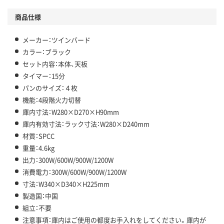
商品仕様
メーカー：ツインバード
カラー：ブラック
セット内容：本体、天板
タイマー：15分
パンのサイズ：４枚
機能：4段階火力切替
庫内寸法：W280×D270×H90mm
庫内有効寸法：ラック寸法：W280×D240mm
材質：SPCC
重量：4.6kg
出力：300W/600W/900W/1200W
消費電力：300W/600W/900W/1200W
寸法：W340×D340×H225mm
製造国：中国
組立：不要
注意事項：庫内はご使用の都度お手入れをしてください。庫内が