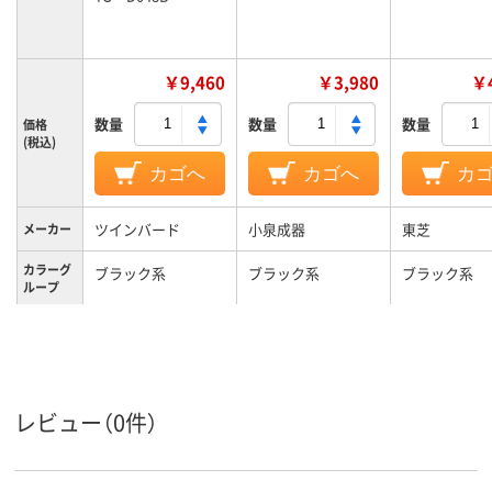
￥9,460
￥3,980
￥4
数量
数量
数量
価格
(税込)
カゴへ
カゴへ
カ
ツインバード
小泉成器
東芝
メーカー
カラーグ
ブラック系
ブラック系
ブラック系
ループ
1年
1年
購入より1年
保証期間
4.6kg
2500g
約2.8kg
重量
レビュー（0件）