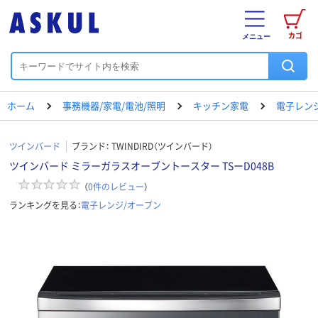
カゴ
メニュー
ホーム
事務機器/家電/電池/照明
キッチン家電
電子レン
ツインバード
ブランド：
TWINDIRD（ツインバード）
ツインバード ミラーガラスオーブントースター TSーD048B
（
0
件のレビュー
）
ランキングを見る：
電子レンジ/オーブン