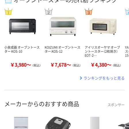
小泉成器 オーブントース
KOIZUMI オーブントース
アイリスオーヤマ オーブ
Y
ター KOS-10
ター KOS-12
ントースター（2枚焼き）
ス
EOT-2…
1
￥3,980～
￥7,678～
￥4,380～
（税込）
（税込）
（税込）
ランキングをもっと見る
メーカーからのおすすめ商品
スポンサー