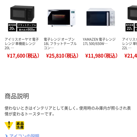
アイリスオーヤマ 電子
電子レンジ オーブン
YAMAZEN 電子レンジ
アイリス
レンジ 単機能レンジ
18L フラットテーブル
17L 500/650W…
レンジ 
20L …
コン…
22L …
¥17,600（税込）
¥25,810（税込）
¥11,980（税込）
¥21,
商品説明
使わないときはインテリアとして美しく。使用時のみ庫内が照らされ表
情が変わるトースターです。
アイコンの説明