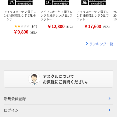
アイリスオーヤマ 電子レ
アイリスオーヤマ 電子レ
アイリスオーヤマ 電子レ
Y
ンジ 単機能レンジ 17L タ
ンジ 単機能レンジ 18L フ
ンジ 単機能レンジ 20L フ
2
ーンテ…
ラット…
ラット…
1
￥12,800
￥17,600
(
3件
)
（税込）
（税込）
￥9,800
（税込）
ランキング一覧
アスクルについて
お気軽にご質問ください。
新規会員登録
ログイン