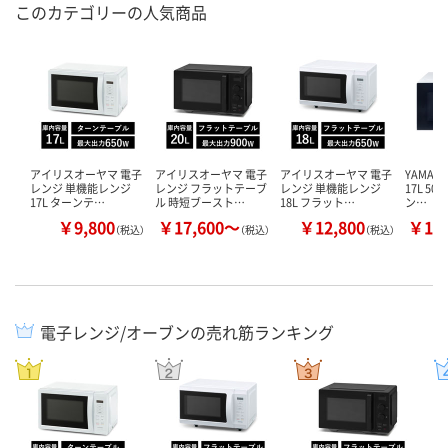
このカテゴリーの人気商品
アイリスオーヤマ 電子
アイリスオーヤマ 電子
アイリスオーヤマ 電子
YAMAZ
レンジ 単機能レンジ
レンジ フラットテーブ
レンジ 単機能レンジ
17L 50
17L ターンテ…
ル 時短ブースト…
18L フラット…
ン…
￥9,800
￥17,600～
￥12,800
￥11
（税込）
（税込）
（税込）
電子レンジ/オーブンの売れ筋ランキング