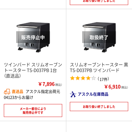
お取り扱い終了しました
ツインバード スリムオーブン
スリムオーブントースター 黒
トースター TS-D037PB 1台
TS-D037PB ツインバード
（直送品）
（
）
17件
￥7,896
￥6,910
（税込）
（税込）
直送品
アスクル指定出荷元
アスクル在庫商品
04123からお届け
お取り扱い終了しました
メーカー都合により
販売停止中です