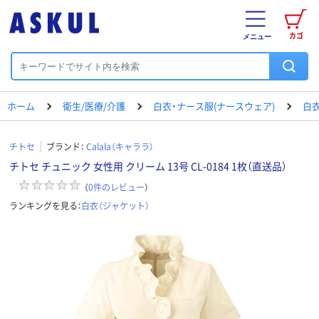
カゴ
メニュー
ホーム
衛生/医療/介護
白衣・ナース服(ナースウェア)
白衣
チトセ
ブランド：
Calala（キャララ）
チトセ チュニック 女性用 クリーム 13号 CL-0184 1枚（直送品）
（
0
件のレビュー
）
ランキングを見る：
白衣（ジャケット）