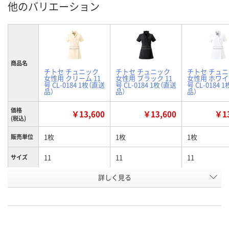
他のバリエーション
商品名
チトセ チュニック
チトセ チュニック
チトセ チュ
女性用 クリーム 11
女性用 ブラック 11
女性用 ホワイト
号 CL-0184 1枚（直送
号 CL-0184 1枚（直送
号 CL-0184 
品）
品）
品）
価格
￥13,600
￥13,600
￥13
(税込)
1枚
1枚
1枚
販売単位
11
11
11
サイズ
詳しく見る
クリーム
ブラック
ホワイト
カラー
お申込番
WEE5429
WEE5423
WEE5417
号
直送品
直送品
直送品
在庫