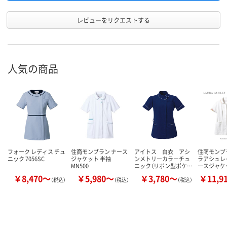
レビューをリクエストする
人気の商品
フォーク レディス チュ
住商モンブラン ナース
アイトス 白衣 アシ
住商モンブ
ニック 7056SC
ジャケット 半袖
ンメトリーカラーチュ
ラアシュレ
MN500
ニック（リボン型ポケ…
ースジャケ
￥8,470～
￥5,980～
￥3,780～
￥11,9
（税込）
（税込）
（税込）