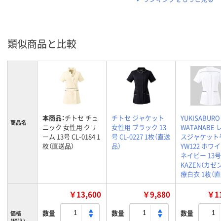
類似商品と比較
本商品：
チトセ チュ
チトセ ジャケット
YUKISABURO
商品名
ニック 女性用 クリ
女性用 ブラック 13
WATANABE
ーム 13号 CL-0184 1
号 CL-0227 1枚（直送
スジャケット
枚（直送品）
品）
YW122 ホワ
ネイビー 13号
KAZEN（カゼン
療白衣 1枚（
￥13,600
￥9,880
￥11
数量
数量
数量
価格
(税込)