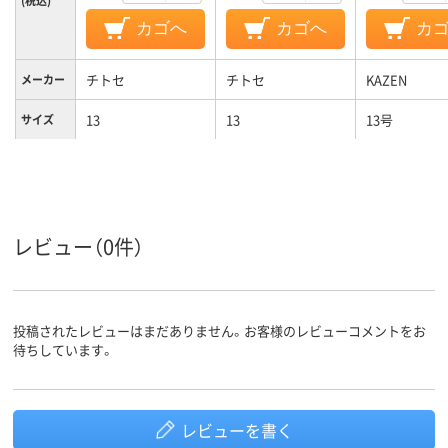
カゴへ
カゴへ
カ
チトセ
チトセ
KAZEN
メーカー
13
13
13号
サイズ
ホワイト系
ブラック系
ホワイト系;
カラーグ
ループ
ー系
レディス
レディス
女性用
対象
レビュー（0件）
投稿されたレビューはまだありません。お客様のレビューコメントをお
待ちしています。
レビューを書く