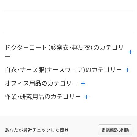
直送品
直送品
直送品
在庫
9月2日（水）まで
9月2日（水）まで
9月2日（水）ま
お届け日
数量
数量
数量
ドクターコート（診察衣・薬局衣）のカテゴリ
カゴへ
カゴへ
カ
ー
白衣・ナース服(ナースウェア)のカテゴリー
オフィス用品のカテゴリー
作業・研究用品のカテゴリー
あなたが最近チェックした商品
閲覧履歴の削除