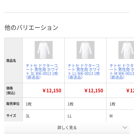
他のバリエーション
商品名
チトセ ドクターコ
チトセ ドクターコ
チトセ ドク
ート 男性用 ホワイ
ート 男性用 ホワイ
ート 男性用 
ト 3L MK-0013 1枚
ト LL MK-0013 1枚
ト M MK-001
（直送品）
（直送品）
（直送品）
価格
￥12,150
￥12,150
￥12
(税込)
1枚
1枚
1枚
販売単位
3L
LL
M
サイズ
お申込番
詳しく見る
WEE5956
WEE5951
WEE5952
号