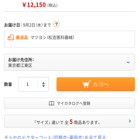
￥12,150
（税込）
お届け日：
9月2日（水）まで
直送品
マツヨシ（松吉医科器械）
お届け先住所：
東京都江東区
数量
カゴへ
マイカタログへ登録
5
「サイズ」 違いで 全
商品あります。
チトセのドクターコート（診察衣・薬局衣）を全て見る