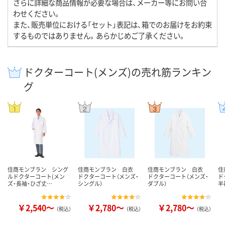
さらに詳細な商品情報が必要な場合は、メーカー等にお問い合
わせください。
また、販売単位における「セット」表記は、箱でのお届けをお約束
するものではありません。あらかじめご了承ください。
ドクターコート(メンズ)の売れ筋ランキン
グ
住商モンブラン シング
住商モンブラン 白衣
住商モンブラン 白衣
住
ルドクターコート(メン
ドクターコート（メンズ・
ドクターコート（メンズ・
ド
ズ・長袖・ひざ丈…
シングル）
ダブル）
半
￥2,540～
￥2,780～
￥2,780～
（税込）
（税込）
（税込）