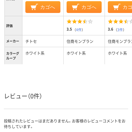
カゴへ
カゴへ
カ
評価
3.5
3.6
（
4件
）
（
3件
）
チトセ
住商モンブラン
住商モンブラ
メーカー
ホワイト系
ホワイト系
ホワイト系
カラーグ
ループ
L
L
L
サイズ
メンズ
メンズ
メンズ
対象
レビュー（0件）
投稿されたレビューはまだありません。お客様のレビューコメントをお
待ちしています。