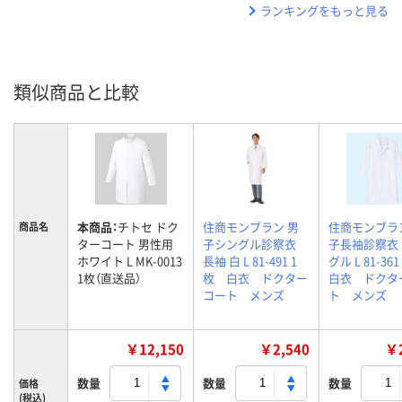
ランキングをもっと見る
類似商品と比較
本商品：
チトセ ドク
住商モンブラン 男
住商モンブラ
商品名
ターコート 男性用
子シングル診察衣
子長袖診察衣
ホワイト L MK-0013
長袖 白 L 81-491 1
グル L 81-3
1枚（直送品）
枚 白衣 ドクター
白衣 ドクタ
コート メンズ
ト メンズ
￥12,150
￥2,540
￥2
数量
数量
数量
価格
(税込)