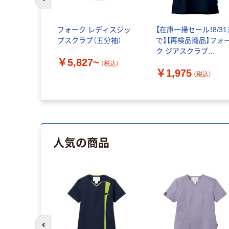
前のスライドへ
フォーク レディスジッ
【在庫一掃セール！8/31
プスクラブ（五分袖）
で】【再検品商品】フォ
ク ジアスクラブ
￥5,827~
7070SC-17 1枚 スク
（税込）
￥1,975
ラブ（わけあり品）
（税込）
人気の商品