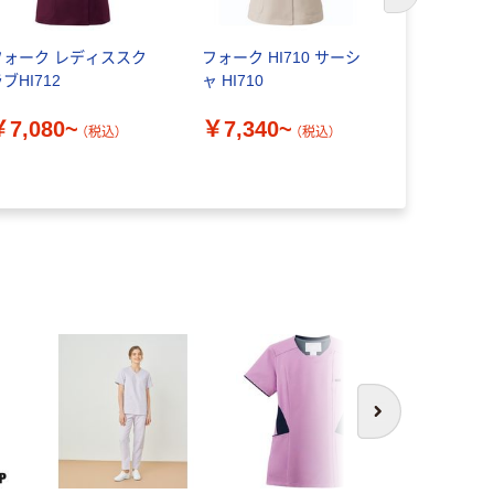
次のスライド
フォーク レディススク
フォーク HI710 サーシ
フォーク 
ブHI712
ャ HI710
クラブ 707
￥7,080~
￥7,340~
（税込）
（税込）
￥6,660
次へ