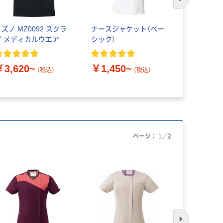
次のスライド
ズノ MZ0092 スクラ
ナースジャケット（ベー
【アスクル
ブ メディカルウエア
シック）
ク ジアス
タイプ(男女兼
005
￥3,620~
￥1,450~
￥1,790
（税込）
（税込）
ページ：
1
／
2