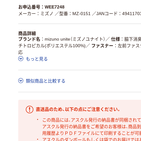
お申込番号：WEE7248
メーカー：ミズノ
／型番：MZ-0151
／JANコード：49411703
商品詳細
ブランド名
mizuno unite（ミズノユナイト）
／
仕様
脇下消
チトロピカル(ポリエステル100%)
／
ファスナー
左前ファス
応
もっと見る
類似商品と比較する
直送品のため、以下の点にご注意ください。
この商品には、アスクル発行の納品書が同梱され
アスクル発行の納品書をご希望のお客様は、商品到
用履歴よりＰＤＦファイルにて印刷することが可
アスクルのダンボールもしくは袋でのお届けでは