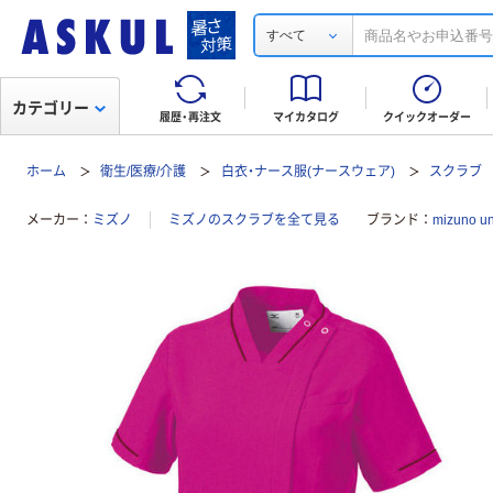
すべて
カテゴリー
履歴・再注文
マイカタログ
クイックオーダー
ホーム
衛生/医療/介護
白衣・ナース服(ナースウェア)
スクラブ
メーカー
ミズノ
ミズノのスクラブを全て見る
ブランド
mizuno