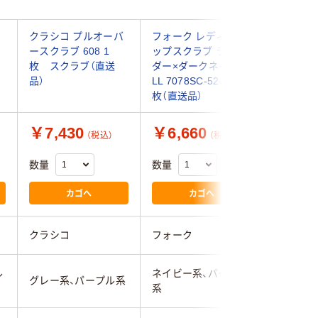
クラシコ プルオーバ
フォーク レディスジ
フォーク
ースクラブ 608 1
ップスクラブ ラベン
ップスク
枚 スクラブ（直送
ダー×ダークネイビー
クス×ダ
品）
LL 7078SC-52-LL 1
ー S 702
枚（直送品）
枚
￥7,430
￥6,660
￥5,6
（税込）
（税込）
数量
数量
数量
カゴへ
カゴへ
クラシコ
フォーク
フォーク
ル
ネイビー系、パープル
グレー系、パープル系
パープル
系