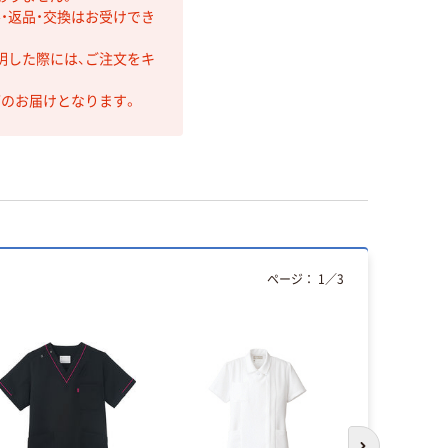
・返品・交換はお受けでき
明した際には、ご注文をキ
第のお届けとなります。
ページ：
1
／
3
オリジ