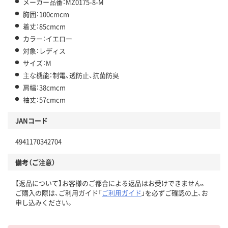
メーカー品番：MZ0175-8-M
胸囲：100cmcm
着丈：85cmcm
カラー：イエロー
対象：レディス
サイズ：M
主な機能：制電、透防止、抗菌防臭
肩幅：38cmcm
袖丈：57cmcm
JANコード
4941170342704
備考（ご注意）
【返品について】お客様のご都合による返品はお受けできません。
ご購入の際は、ご利用ガイド「
ご利用ガイド
」を必ずご確認の上、お
申し込みください。