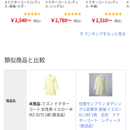
ルドクターコート(レディ
ドクターコート（レディ
ドクターコート（レディ
ド
ス・長袖・ひざ…
ス・シングル）
ス・半袖）
ス
￥2,540～
￥2,780～
￥2,510～
（税込）
（税込）
（税込）
ランキングをもっと見る
類似商品と比較
商品名
本商品：
ミズノ ドクター
住商モンブラン 女子シン
コート 女性用 イエロー M
グル診察衣 長袖 イエロー
MZ-0175 1枚（直送品）
81-585 1枚 白衣 ドク
ターコート レディース
（直送品）