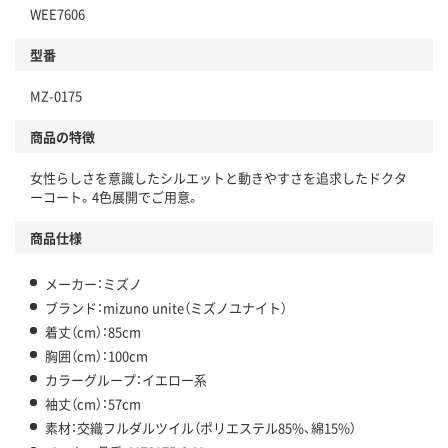
WEE7606
型番
MZ-0175
商品の特徴
女性らしさを意識したシルエットと動きやすさを追求したドクタ
ーコート。4色展開でご用意。
商品仕様
メーカー：ミズノ
ブランド：mizuno unite（ミズノユナイト）
着丈（cm）：85cm
胸囲（cm）：100cm
カラーグループ：イエロー系
袖丈（cm）：57cm
素材：交織フルダルツイル（ポリエステル85%、綿15%）