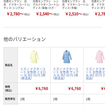
住商モンブラン 白
住商モンブラン シン
住商モンブラン 白
住商モンブ
衣 ドクターコート（レ
グルドクターコート(レ
衣 ドクターコート（レ
衣 ドクタ
ディス・シングル）
ディス・長袖・ひざ…
ディス・半袖）
ディス・ダブ
￥2,780～
￥2,540～
￥2,510～
￥2,7
（税込）
（税込）
（税込）
他のバリエーション
商品名
ミズノ ドクターコ
ミズノ ドクターコ
ミズノ ドク
ート 女性用 イエロ
ート 女性用 サック
ート 女性用 
ー 3L MZ-0175 1枚
ス 3L MZ-0175 1枚
3L MZ-0175 
（直送品）
（直送品）
送品）
価格
￥6,760
￥6,760
￥6
(税込)
1枚
1枚
1枚
販売単位