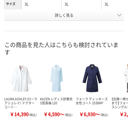
3L
3L
3L
サイズ
詳しく見る
イエロー
サックス
ピンク
カラー
お申込番
WEE7609
WEE7639
WEE7634
号
直送品
直送品
直送品
在庫
この商品を見た人はこちらも検討されていま
す
9月1日（火）まで
9月1日（火）まで
9月1日（火）ま
お届け日
数量
数量
数量
カゴへ
カゴへ
カ
LAURA ASHLEY（ローラ
KAZEN レディス診察衣
フォーク ディッキーズ
【在庫一掃セ
アシュレイ） ドクター
S型長袖 120
女性コート 2538NP
まで】フォ
コート…
スシングル
￥14,390
￥4,590～
￥6,930～
￥2,
（税込）
（税込）
（税込）