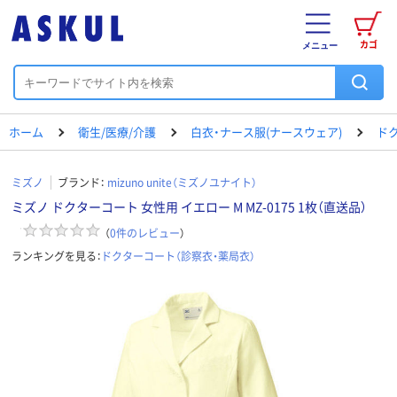
カゴ
メニュー
ホーム
衛生/医療/介護
白衣・ナース服(ナースウェア)
ド
ミズノ
ブランド：
mizuno unite（ミズノユナイト）
ミズノ ドクターコート 女性用 イエロー M MZ-0175 1枚（直送品）
（
0
件のレビュー
）
ランキングを見る：
ドクターコート（診察衣・薬局衣）