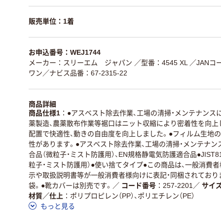
販売単位：1着
お申込番号：WEJ1744
メーカー：スリーエム ジャパン
／型番：4545 XL
／JANコー
ワン／ナビス品番：67-2315-22
商品詳細
商品仕様1
●アスベスト除去作業、工場の清掃・メンテナンス
薬製造、農薬散布作業等裾口はニット収縮により密着性を向上
配置で快適性、動きの自由度を向上しました。●フィルム生地の
性があります。●アスベスト除去作業、工場の清掃・メンテナンス
合品（微粒子・ミスト防護用）、EN規格静電気防護適合品●JIST8
粒子・ミスト防護用）●使い捨てタイプ●この商品は、一般消費
示や取扱説明書等が一般消費者様向けに表記・同梱されておりま
袋。●靴カバーは別売です。
／
コード番号
257-2201
／
サイ
材質／仕上
ポリプロピレン（PP）、ポリエチレン（PE）
もっと見る