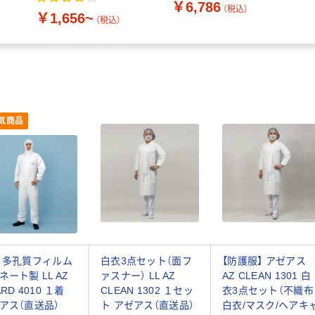
￥6,786
（税込）
￥1,656~
（税込）
気商品
 多孔質フィルム
白衣3点セット（面フ
【防護服】 アゼアス
ネート製 LL AZ
ァスナー） LL AZ
AZ CLEAN 1301 白
RD 4010 １着
CLEAN 1302 １セッ
衣3点セット（不織布
アス（直送品）
ト アゼアス（直送品）
白衣/マスク/ヘアキ