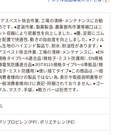
●アスベスト除去作業、工場の清掃・メンテナンスにお勧
めです。●塗装作業、製薬製造、農薬散布作業等裾口はニ
ット収縮により密着性を向上しました。●腰、足首にゴム
を配置で快適性、動きの自由度を向上しました。●フィル
ム生地のハイエンド製品で、耐水、耐油性があります。●
アスベスト除去作業、工場の清掃・メンテナンスに。●EN
規格タイプ5～6適合品（微粒子・ミスト防護用）、EN規格
静電気防護適合品●JIST8115規格タイプ5～6準拠品（微
粒子・ミスト防護用）●使い捨てタイプ●この商品は、一般
消費者様向けの製品ではない為、表示や取扱説明書等が
一般消費者様向けに表記・同梱されておりません。●ゴー
グル、マスク、手袋。●靴カバーは別売です。
XL
ポリプロピレン（PP）、ポリエチレン（PE）