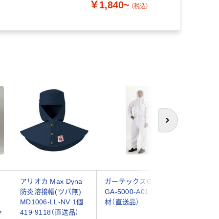
￥1,840~
￥21,94
609-0768
（税込）
次へ
アリオカ Max Dyna
ガーテックスG LL
ガーテッ
防炎溶接帽(ツバ無)
GA-5000-A01 熱田資
ケット LL
MD1006-LL-NV 1個
材（直送品）
A01 熱
ャ
419-9118（直送品）
品）