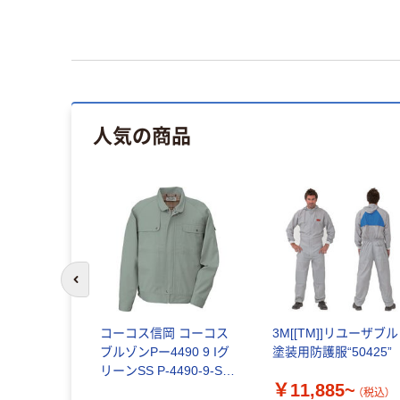
人気の商品
前のスライドへ
コーコス信岡 コーコス
3M[[TM]]リユーザブル
ブルゾンPー4490 9 Iグ
塗装用防護服“50425”
リーンSS P-4490-9-SS
￥11,885~
1枚 854-5064（直送品）
（税込）