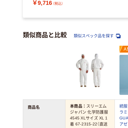
￥9,716
（税込）
類似商品と比較
類似スペック品を探す
人
本商品：
スリーエム
続服
商品名
ジャパン 化学防護服
ラミ
4545 XLサイズ XL 1
GUA
着 67-2315-22（直送
アゼ