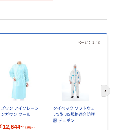
ページ：
1
／
3
次のスライド
アズワン アイソレーシ
タイベック ソフトウェ
ハスクバー
ョンガウン クール
ア3型 JIS規格適合防護
Husqvar
服 デュポン
プロテクテ
￥12,644~
Cー2 M 52
（税込）