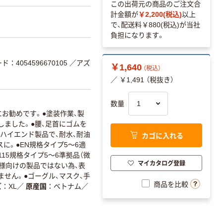
この出荷元の商品のご注文合
計金額が
￥2,200(税込)
以上
で、配送料
￥880(税込)
が当社
負担になります。
ド：4054596670105
／アズ
￥1,640
（税込）
／ ￥1,491 （税抜き）
数量
にお勧めです。●塗装作業、製
しました。●腰、足首にゴムを
ハイエンド製品で、耐水、耐油
カゴに入れる
に。●EN規格タイプ5～6適
115規格タイプ5～6準拠品（微
マイカタログ登録
者様向けの製品ではない為、表
せん。●ゴーグル、マスク、手
商品を比較
ズ
XL
／
原産国
ベトナム
／