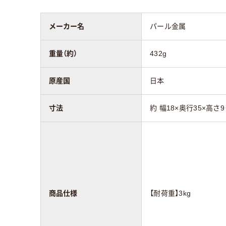
メーカー名
パール金属
重量（約）
432g
原産国
日本
寸法
約 幅18×奥行35×高さ9
商品仕様
【耐荷重】3kg