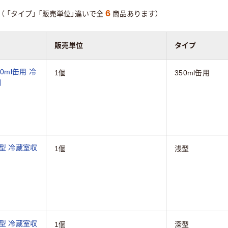
6
（
「タイプ」
「販売単位」違いで全
商品あります）
販売単位
タイプ
0ml缶用 冷
1個
350ml缶用
個
型 冷蔵室収
1個
浅型
型 冷蔵室収
1個
深型