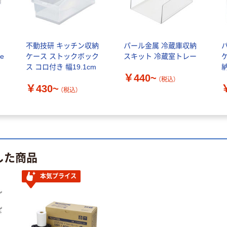
ー
不動技研 キッチン収納
パール金属 冷蔵庫収納
e
ケース ストックボック
スキット 冷蔵室トレー
ス コロ付き 幅19.1cm
納
￥440~
（税込）
￥430~
（税込）
した商品
本気プライス