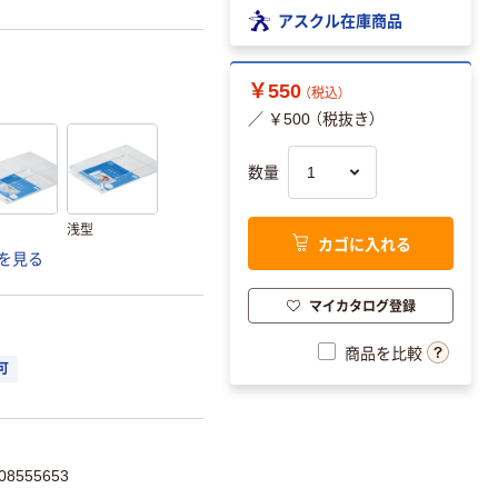
アスクル在庫商品
￥550
（税込）
／ ￥500 （税抜き）
数量
浅型
カゴに入れる
を見る
マイカタログ登録
商品を比較
可
8555653