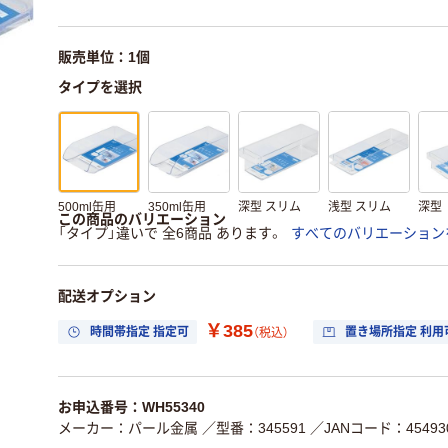
販売単位：1個
タイプを選択
500ml缶用
350ml缶用
深型 スリム
浅型 スリム
深型
この商品のバリエーション
「タイプ」違いで 全6商品 あります。
すべてのバリエーション
配送オプション
￥385
時間帯指定 指定可
置き場所指定 利用
（税込）
お申込番号：WH55340
メーカー：パール金属
／型番：345591
／JANコード：454930