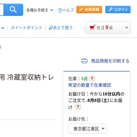
ヘルプ
各種お手続き
0
スイートポイント
あとで買う
カゴ
点
T
商品情報を印刷する
缶用 冷蔵室収納トレ
在庫：
3点
希望の数量で在庫確認
お届け日：今から
16分以内
の
ご注文で、
8月8日（土）
にお届
け
お届け先：