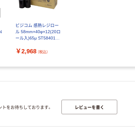
・
ビジコム 感熱レジロー
N
ル 58mm×40φ×12(20ロ
ール入)65μ ST584012-
20K 1箱(20巻入)
￥2,968
（税込）
レビューを書く
ントをお待ちしております。