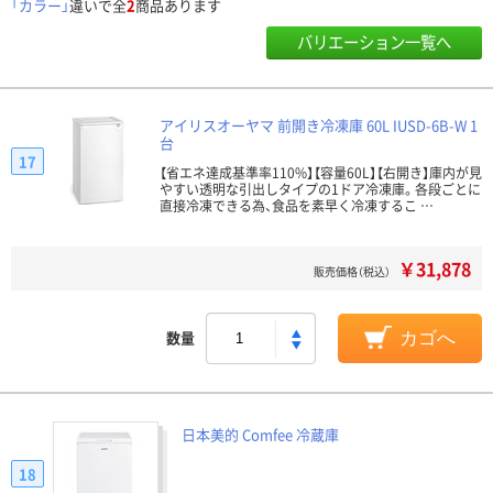
「カラー」
違いで全
2
商品あります
バリエーション一覧へ
アイリスオーヤマ 前開き冷凍庫 60L IUSD-6B-W 1
台
17
【省エネ達成基準率110%】【容量60L】【右開き】庫内が見
やすい透明な引出しタイプの1ドア冷凍庫。各段ごとに
直接冷凍できる為、食品を素早く冷凍するこ …
￥31,878
販売価格（税込）
数量
カゴへ
日本美的 Comfee 冷蔵庫
18