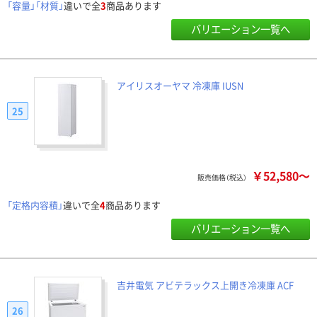
「容量」「材質」
違いで全
3
商品あります
バリエーション一覧へ
アイリスオーヤマ 冷凍庫 IUSN
25
￥52,580～
販売価格（税込）
「定格内容積」
違いで全
4
商品あります
バリエーション一覧へ
吉井電気 アビテラックス上開き冷凍庫 ACF
26