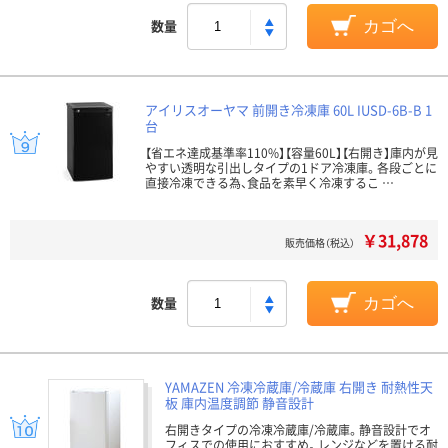
数量
カゴへ
アイリスオーヤマ 前開き冷凍庫 60L IUSD-6B-B 1
台
【省エネ達成基準率110%】【容量60L】【右開き】庫内が見
やすい透明な引出しタイプの1ドア冷凍庫。各段ごとに
直接冷凍できる為、食品を素早く冷凍するこ …
￥31,878
販売価格（税込）
数量
カゴへ
YAMAZEN 冷凍冷蔵庫/冷蔵庫 右開き 耐熱性天
板 庫内温度調節 静音設計
右開きタイプの冷凍冷蔵庫/冷蔵庫。静音設計でオ
フィスでの使用におすすめ。レンジなどを置ける耐