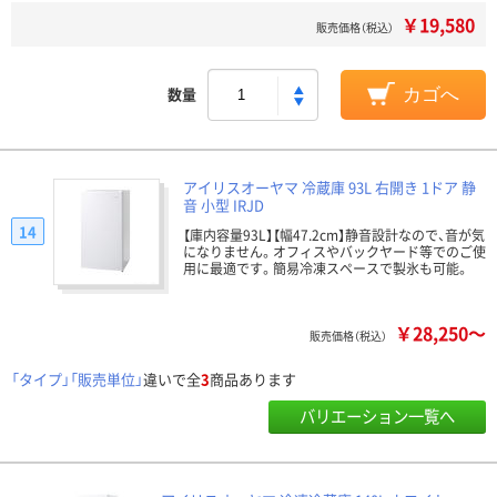
￥19,580
販売価格（税込）
数量
カゴへ
アイリスオーヤマ 冷蔵庫 93L 右開き 1ドア 静
音 小型 IRJD
14
【庫内容量93L】【幅47.2cm】静音設計なので、音が気
になりません。オフィスやバックヤード等でのご使
用に最適です。簡易冷凍スペースで製氷も可能。
￥28,250～
販売価格（税込）
「タイプ」「販売単位」
違いで全
3
商品あります
バリエーション一覧へ