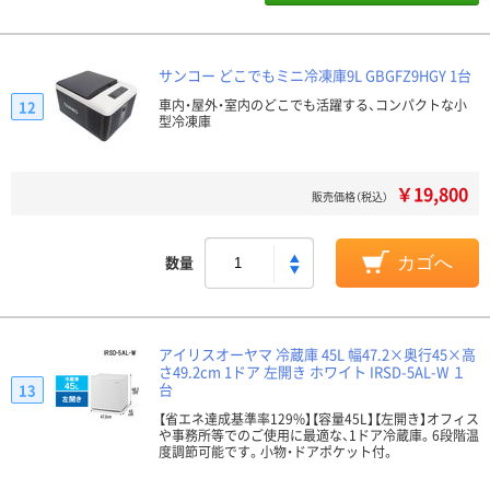
サンコー どこでもミニ冷凍庫9L GBGFZ9HGY 1台
車内・屋外・室内のどこでも活躍する、コンパクトな小
12
型冷凍庫
￥19,800
販売価格（税込）
数量
カゴへ
アイリスオーヤマ 冷蔵庫 45L 幅47.2×奥行45×高
さ49.2cm 1ドア 左開き ホワイト IRSD-5AL-W １
台
13
【省エネ達成基準率129%】【容量45L】【左開き】オフィス
や事務所等でのご使用に最適な、1ドア冷蔵庫。6段階温
度調節可能です。小物・ドアポケット付。