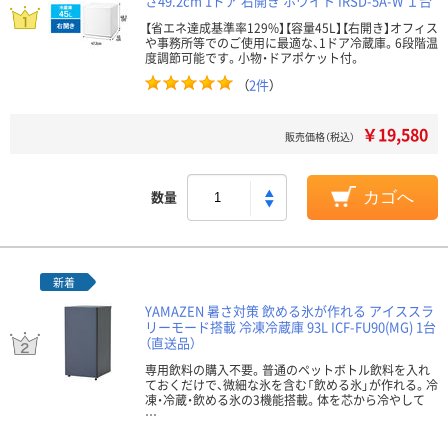
さ49.2cm 1ドア 右開き ホワイト IRSD-5A-W １台
【省エネ達成基準率129%】【容量45L】【右開き】オフィス
や事務所等でのご使用に最適な、1ドア冷蔵庫。6段階温
度調節可能です。小物・ドアポケット付。
（
2件
）
￥19,580
販売価格（税込）
数量
カゴへ
新着
YAMAZEN 暑さ対策 飲める氷が作れる アイススラ
リーモード搭載 冷凍冷蔵庫 93L ICF-FU90(MG) 1台
（直送品）
専用飲料の購入不要。普通のペットボトル飲料を入れ
ておくだけで、微細な氷を含む「飲める氷」が作れる。冷
凍・冷蔵・飲める氷の3機能搭載。体を芯から冷やして
…