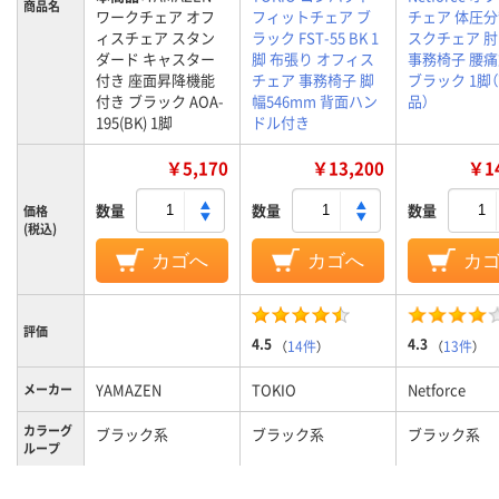
商品名
ワークチェア オフ
フィットチェア ブ
チェア 体圧分
ィスチェア スタン
ラック FST-55 BK 1
スクチェア 
ダード キャスター
脚 布張り オフィス
事務椅子 腰
付き 座面昇降機能
チェア 事務椅子 脚
ブラック 1脚
付き ブラック AOA-
幅546mm 背面ハン
品）
195(BK) 1脚
ドル付き
￥5,170
￥13,200
￥14
数量
数量
数量
価格
(税込)
カゴへ
カゴへ
カ
評価
4.5
4.3
（
14件
）
（
13件
）
YAMAZEN
TOKIO
Netforce
メーカー
カラーグ
ブラック系
ブラック系
ブラック系
ループ