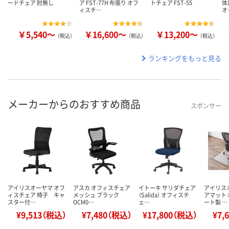
ードチェア 肘無し
ア FST-77H 布張り オフ
トチェア FST-55
体
ィスチ…
オ
￥5,540～
￥16,600～
￥13,200～
（税込）
（税込）
（税込）
ランキングをもっと見る
メーカーからのおすすめ商品
スポンサー
アイリスオーヤマ オフ
アスカ オフィスチェア
イトーキ サリダチェア
アイリス
ィスチェア 椅子 キャ
メッシュ ブラック
（Salida） オフィスチ
アマット
スター付…
OCM0…
ェ…
ート製 …
¥9,513（税込）
¥7,480（税込）
¥17,800（税込）
¥7,