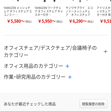
YAMAZEN メッシュチ
YAMAZEN ワークチェ
サンワサプライ エコ
アイリスオ
ェア オフィスチェア エ
ア オフィスチェア キャ
ノミーメッシュチェ
ィスチェア 
コノミー …
スター付き…
ア オフィスチェア
ター付き 
￥5,580～
￥5,950～
￥6,290～
￥9,5
（税込）
（税込）
（税込）
オフィスチェア/デスクチェア/会議椅子の
カテゴリー
オフィス用品のカテゴリー
作業・研究用品のカテゴリー
あなたが最近チェックした商品
閲覧履歴の削除