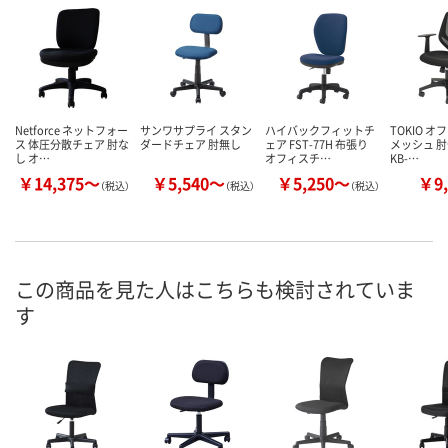
Netforce ネットフォー
サンワサプライ スタン
ハイバックフィットチ
TOKIO 
ス 体圧分散チェア 肘な
ダードチェア 肘無し
ェア FST-77H 布張り
メッシュ 肘
し オ…
オフィスチ…
KB-…
￥14,375～
￥5,540～
￥5,250～
￥9,
（税込）
（税込）
（税込）
この商品を見た人はこちらも検討されていま
す