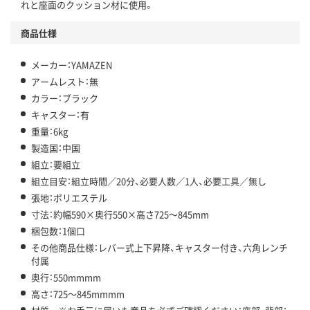
れと座面のクッション材に使用。
商品仕様
メーカー：YAMAZEN
アームレスト：無
カラー：ブラック
キャスター：有
重量：6kg
製造国：中国
組立：要組立
組立目安：組立時間／20分、必要人数／1人、必要工具／無し
張地：ポリエステル
寸法：約幅590×奥行550×高さ725～845mm
梱包数：1個口
その他商品仕様：レバー式上下昇降、キャスター付き、六角レンチ
付属
奥行：550mmmm
高さ：725～845mmmm