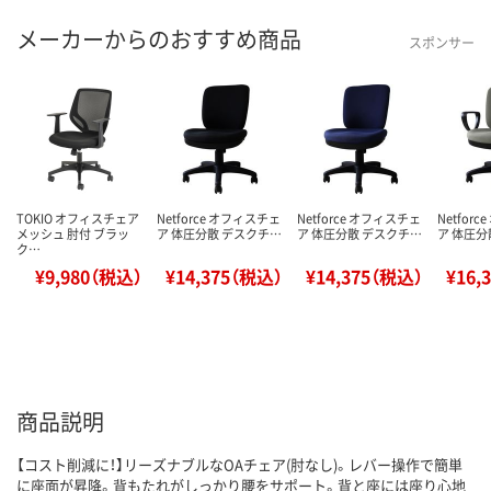
メーカーからのおすすめ商品
スポンサー
TOKIO オフィスチェア
Netforce オフィスチェ
Netforce オフィスチェ
Netfor
メッシュ 肘付 ブラッ
ア 体圧分散 デスクチ…
ア 体圧分散 デスクチ…
ア 体圧分
ク…
¥9,980（税込）
¥14,375（税込）
¥14,375（税込）
¥16,
商品説明
【コスト削減に！】リーズナブルなOAチェア(肘なし)。レバー操作で簡単
に座面が昇降。背もたれがしっかり腰をサポート。背と座には座り心地