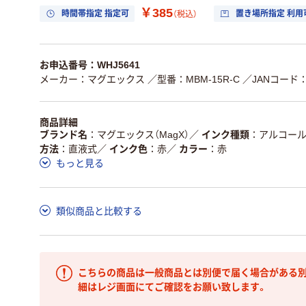
￥385
時間帯指定 指定可
置き場所指定 利用
（税込）
お申込番号：WHJ5641
メーカー：マグエックス
／型番：MBM-15R-C
／JANコード：4
商品詳細
ブランド名
マグエックス（MagX）
／
インク種類
アルコー
方法
直液式
／
インク色
赤
／
カラー
赤
もっと見る
類似商品と比較する
こちらの商品は一般商品とは別便で届く場合がある別
細はレジ画面にてご確認をお願い致します。