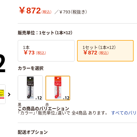
￥872
／￥793（税抜き）
（税込）
販売単位：1セット（1本×12）
1本
1セット（1本×12）
￥73
￥872
（税込）
（税込）
カラーを選択
黒
赤
この商品のバリエーション
「カラー」「販売単位」違いで 全4商品 あります。
すべてのバリ
配送オプション