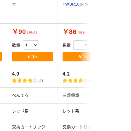
本
PWBR1004M
箱(10本入
￥90
￥86
￥720
（税込）
（税込）
数量
数量
数量
カゴへ
カゴへ
4.0
4.2
4.0
(5)
(9)
ぺんてる
三菱鉛筆
パイロッ
レッド系
レッド系
レッド系
交換カートリッジ
交換カートリッジ
交換カー