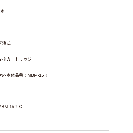
1本
直液式
交換カートリッジ
対応本体品番：MBM-15R
MBM-15R-C