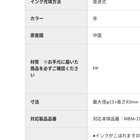
インク充填方法
直液式
カラー
赤
原産国
中国
材質 ※お手元に届いた
商品を必ずご確認くださ
PP
い
寸法
最大径φ13×長さ83mm
対応製品品番
対応本体品番：MBM-1
●インクがこぼれます