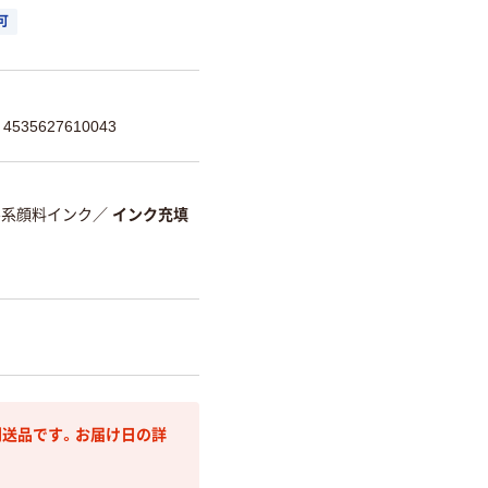
可
535627610043
ル系顔料インク
／
インク充填
送品です。お届け日の詳