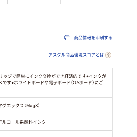
アルコール系油性顔
油性アルコール系イ
アルコー
料インク
ンク
料インク
中綿式
中綿式
直液式
商品情報を印刷する
アスクル商品環境スコアとは
26
65
トリッジで簡単にインク交換ができ経済的です●インクが
メです●ホワイトボードや電子ボード（OAボード）にご
マグエックス（MagX）
アルコール系顔料インク