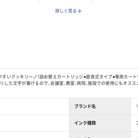
詳しく見る
コール系油性顔
アルコール系油性顔
アルコール系油性顔
ンク
料インク
料インク
直液式
直液式
90
やすいクッキリーノ！詰め替えカートリッジ●直液式タイプ●専用カー
リした文字が書けるので、会議室、教室、病院、施設での使用にもオスス
ブランド名
インク種類