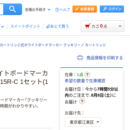
ヘルプ
各種お手続き
0
スイートポイント
あとで買う
カゴ
点
液カートリッジ式ホワイトボードマーカー クッキリーノ カートリッジ
商品情報を印刷する
イトボードマーカ
在庫：
1点
5R-C 1セット(1
希望の数量で在庫確認
お届け日：今から
7時間5分以
内
のご注文で、
8月8日（土）
に
ボードマーカー「クッキリー
お届け
換時期がわかりやすい。
お届け先：