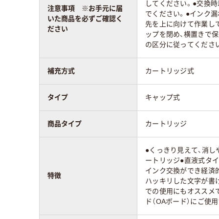
してください。●交換
注意事項 ※お手元に届
でください。●インク漏
いた商品を必ずご確認く
先を上に向けて作業し
ださい
ップを閉め、横置きで保
の区分に従ってくださ
補充方式
カートリッジ式
タイプ
キャップ式
商品タイプ
カートリッジ
●くっきり見えて、消し
ートリッジ●直液式タ
インク交換ができ経済
特徴
ハッキリした文字が書け
での使用にもオススメ
ド（OAボード）にご使