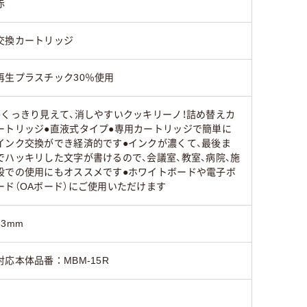
赤
交換カートリッジ
再生プラスチック30％使用
●くっきり見えて、消しやすいクッキリーノ！詰め替えカ
ートリッジ●直液式タイプ●専用カートリッジで簡単に
インク交換ができ経済的です●インクが濃くて、最後ま
でハッキリした文字が書けるので、会議室、教室、病院、施
設での使用にもオススメです●ホワイトボードや電子ボ
ード（OAボード）にご使用いただけます
83mm
対応本体品番：MBM-15R