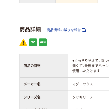
インク種類
アルコール系顔料イ
アル
ンク
料イ
商品詳細
インク充填方法
直液式
商品情報の誤りを報告
アスクル商品環境
スコア
●くっきり見えて、消し
商品の特徴
濃くて、最後までハッキ
使用いただけます
メーカー名
マグエックス
シリーズ名
クッキリーノ