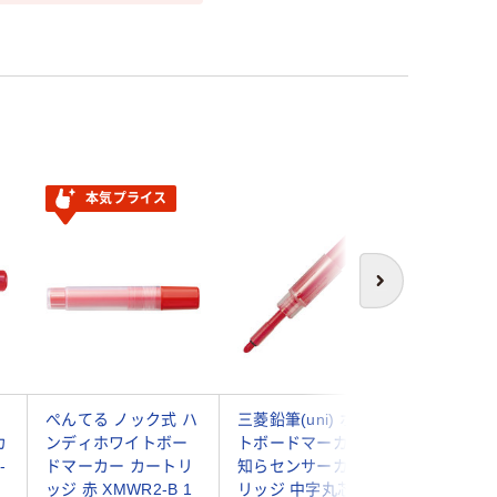
本気プライス
次へ
マ
ぺんてる ノック式 ハ
三菱鉛筆(uni) ホワイ
パイロッ
カ
ンディホワイトボー
トボードマーカー お
スターカ
-
ドマーカー カートリ
知らセンサーカート
コンパク
ト
ッジ 赤 XMWR2-B 1
リッジ 中字丸芯 赤
ッド WMR