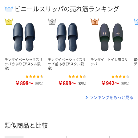
ビニールスリッパの売れ筋ランキング
テンダイ ベーシックスリ
テンダイ ベーシックスリ
テンダイ トイレ用スリ
富
ッパ かぶり（アスクル限
ッパ 前あき（アスクル限
ッパ
デ
定）
定）
￥898～
￥898～
￥942～
（税込）
（税込）
（税込）
ランキングをもっと見る
類似商品と比較