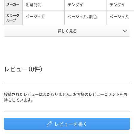
朝倉商会
テンダイ
テンダイ
メーカー
カラーグ
ベージュ系
ベージュ系、肌色
ベージュ系
ループ
詳しく見る
抗菌
抗菌
抗菌
機能
アスクル
商品環境
50
スコア
レビュー（0件）
投稿されたレビューはまだありません。お客様のレビューコメントをお
待ちしています。
レビューを書く