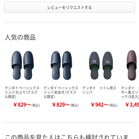
レビューをリクエストする
人気の商品
テンダイ ベーシックス
テンダイ ベーシックス
テンダイ トイレ用ス
テンダイ 
リッパ かぶり（アスク
リッパ 前あき（アスク
リッパ
ザー風スリ
ル限定）
ル限定）
ック（5足入
￥829～
￥829～
￥942～
￥3,4
（税込）
（税込）
（税込）
この商品を見た人はこちらも検討されていま