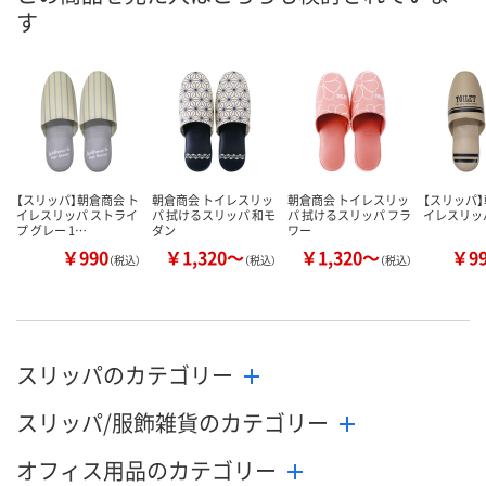
す
【スリッパ】朝倉商会 ト
朝倉商会 トイレスリッ
朝倉商会 トイレスリッ
【スリッパ】
イレスリッパ ストライ
パ 拭けるスリッパ 和モ
パ 拭けるスリッパ フラ
イレスリッ
プ グレー 1…
ダン
ワー
￥990
￥1,320～
￥1,320～
￥9
（税込）
（税込）
（税込）
スリッパのカテゴリー
スリッパ/服飾雑貨のカテゴリー
オフィス用品のカテゴリー