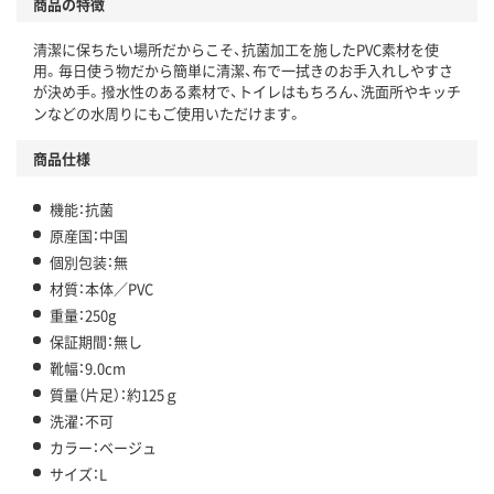
商品の特徴
清潔に保ちたい場所だからこそ、抗菌加工を施したPVC素材を使
用。毎日使う物だから簡単に清潔、布で一拭きのお手入れしやすさ
が決め手。撥水性のある素材で、トイレはもちろん、洗面所やキッチ
ンなどの水周りにもご使用いただけます。
商品仕様
機能：抗菌
原産国：中国
個別包装：無
材質：本体／PVC
重量：250g
保証期間：無し
靴幅：9.0cm
質量（片足）：約125ｇ
洗濯：不可
カラー：ベージュ
サイズ：L