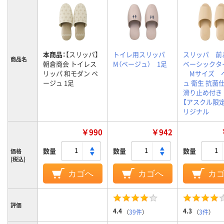
本商品：
【スリッパ】
トイレ用スリッパ
スリッパ 
商品名
朝倉商会 トイレス
M（ベージュ） 1足
ベーシックタ
リッパ 和モダン ベ
Mサイズ 
ージュ 1足
ュ 衛生 抗
滑り止め付き
【アスクル限定
リジナル
￥990
￥942
数量
数量
数量
価格
(税込)
カゴへ
カゴへ
カ
評価
4.4
4.3
（
39件
）
（
3件
）