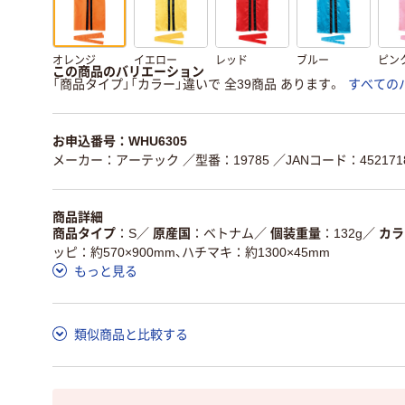
オレンジ
イエロー
レッド
ブルー
ピン
この商品のバリエーション
「商品タイプ」「カラー」違いで 全39商品 あります。
すべての
お申込番号：WHU6305
メーカー：アーテック
／型番：19785
／JANコード：4521718
商品詳細
商品タイプ
S
／
原産国
ベトナム
／
個装重量
132g
／
カラ
ッピ：約570×900mm、ハチマキ：約1300×45mm
もっと見る
類似商品と比較する