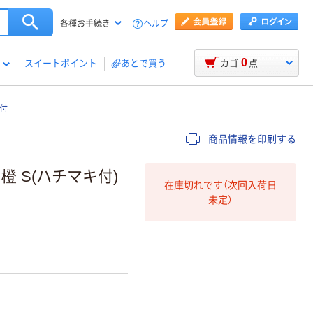
ヘルプ
各種お手続き
0
スイートポイント
あとで買う
カゴ
点
キ付
商品情報を印刷する
橙 S(ハチマキ付)
在庫切れです（次回入荷日
未定）