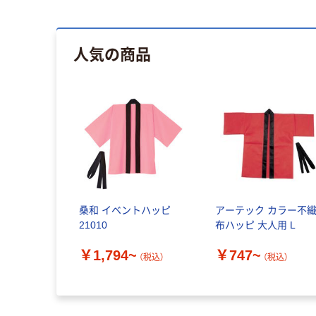
人気の商品
桑和 イベントハッピ
アーテック カラー不
21010
布ハッピ 大人用 L
￥1,794~
￥747~
（税込）
（税込）