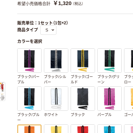
￥1,320
希望小売価格合計
（税込）
販売単位：1セット（1包×2）
商品タイプ
カラーを選択
ブラック/パー
ブラック/シル
ブラック/ゴー
ブラック/グリ
ブラ
プル
バー
ルド
ーン
ロー
ブラック/ブル
ホワイト
ブラック
パープル
ゴー
ー