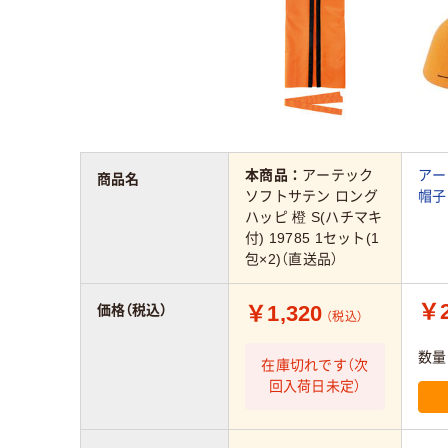
本商品：
アーテック
アー
商品名
ソフトサテン ロング
帽子
ハッピ 橙 S(ハチマキ
付) 19785 1セット(1
包×2)（直送品）
￥2
￥1,320
価格（税込）
（税込）
数量
在庫切れです（次
回入荷日未定）