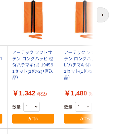
次へ
う
アーテック ソフトサ
アーテック ソフトサ
アーテッ
1
テン ロングハッピ 橙
テン ロングハッピ 橙
テン ロ
）
S(ハチマキ付) 19459
L(ハチマキ付) 19490
S 1940
1セット(1包×2)（直送
1セット(1包×2)（直送
×2)（直送
品）
品）
￥1,342
￥1,480
￥1,3
（税込）
（税込）
数量
数量
数量
カゴへ
カゴへ