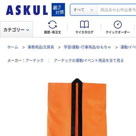
すべて
カテゴリー
履歴・再注文
マイカタログ
クイックオーダー
ホーム
事務用品/文房具
学習/運動・行事用品/おもちゃ
運動/イ
メーカー
アーテック
アーテックの運動/イベント用品を全て見る