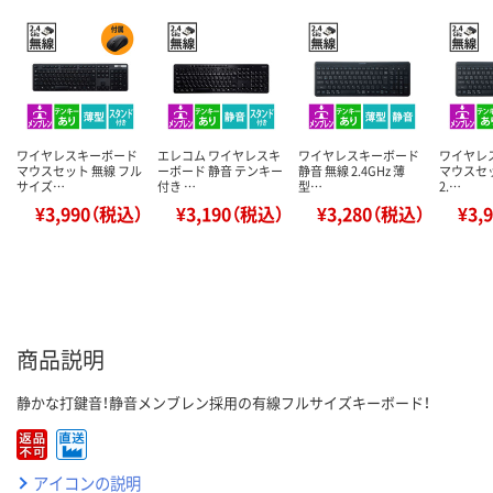
ワイヤレスキーボード
エレコム ワイヤレスキ
ワイヤレスキーボード
ワイヤレ
マウスセット 無線 フル
ーボード 静音 テンキー
静音 無線 2.4GHz 薄
マウスセッ
サイズ…
付き …
型…
2.…
¥3,990（税込）
¥3,190（税込）
¥3,280（税込）
¥3,
商品説明
静かな打鍵音！静音メンブレン採用の有線フルサイズキーボード！
アイコンの説明