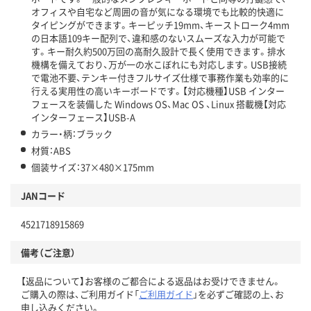
オフィスや自宅など周囲の音が気になる環境でも比較的快適に
タイピングができます。キーピッチ19mm、キーストローク4mm
の日本語109キー配列で、違和感のないスムーズな入力が可能で
す。キー耐久約500万回の高耐久設計で長く使用できます。排水
機構を備えており、万が一の水こぼれにも対応します。USB接続
で電池不要、テンキー付きフルサイズ仕様で事務作業も効率的に
行える実用性の高いキーボードです。【対応機種】USB インター
フェースを装備した Windows OS、Mac OS 、Linux 搭載機【対応
インターフェース】USB-A
カラー・柄：ブラック
材質：ABS
個装サイズ：37×480×175mm
JANコード
4521718915869
備考（ご注意）
【返品について】お客様のご都合による返品はお受けできません。
ご購入の際は、ご利用ガイド「
ご利用ガイド
」を必ずご確認の上、お
申し込みください。