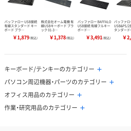
バッファロー USB接続
株式会社オーム電機 有
バッファロー BAFFALO
バッファロ
有線スタンダード キー
線USBキーボード ブラ
USB接続 有線フルキー
USB&PS/
ボード ブラ…
ック 01-3…
ボード…
タンダード
￥1,879
￥1,378
￥3,491
￥2,
（税込）
（税込）
（税込）
キーボード/テンキーのカテゴリー
パソコン周辺機器・パーツのカテゴリー
オフィス用品のカテゴリー
作業・研究用品のカテゴリー