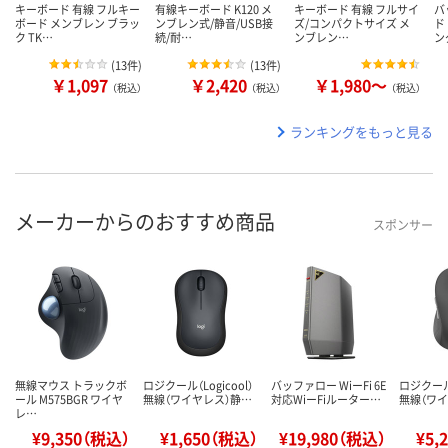
キーボード 有線 フルキー
有線キーボード K120 メ
キーボード 有線 フルサイ
バ
ボード メンブレン ブラッ
ンブレン式/静音/USB接
ズ/コンパクトサイズ メ
ド
ク TK…
続/耐…
ンブレン…
ン
(
13件
)
(
13件
)
￥1,097
￥2,420
￥1,980～
（税込）
（税込）
（税込）
ランキングをもっと見る
メーカーからのおすすめ商品
スポンサー
無線マウス トラックボ
ロジクール（Logicool）
バッファロー WiーFi 6E
ロジクール（
ール M575BGR ワイヤ
無線（ワイヤレス）静…
対応WiーFiルーター…
無線（ワ
レ…
¥9,350（税込）
¥1,650（税込）
¥19,980（税込）
¥5,