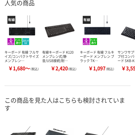
人気の商品
キーボード 有線 フルサ
有線キーボード K120
キーボード 有線 フルキ
サンワサプラ
イズ/コンパクトサイズ
メンブレン式/静
ーボード メンブレン ブ
ブ付コンパ
メンブレン…
音/USB接続/耐…
ラック TK…
ード SKB-
￥1,680～
￥2,420
￥1,097
￥3,5
（税込）
（税込）
（税込）
この商品を見た人はこちらも検討されていま
す