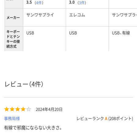
3.5
3.0
（
4件
）
（
3件
）
サンワサプライ
エレコム
サンワサプラ
メーカー
キーボー
USB
USB
USB、有線
ドとテン
キーの接
続方式
カラーグ
ブラック系
ブラック系
ループ
メンブレン
メンブレン
メカニカル
キー方式
レビュー（4件）
6カ月
6カ月
保証期間
2024年4月20日
事務局様
レビューランク
A
(208ポイント)
有線で邪魔にならない大きさ。