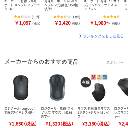
キーボード 有線 フルキー
有線キーボード K120 メ
キーボード 有線 フルサイ
キ
ボード メンブレン ブラッ
ンブレン式/静音/USB接
ズ/コンパクトサイズ メ
ン
ク TK…
続/耐…
ンブレン…
ム
(
13件
)
(
13件
)
￥1,097
￥2,420
￥1,980～
（税込）
（税込）
（税込）
ランキングをもっと見る
メーカーからのおすすめ商品
スポンサー
ロジクール（Logicool）
ロジクール 無線（ワイ
マウス 有線 静音マウス
ロジクー
無線（ワイヤレス）静…
ヤレス）マウス M186
5ボタン+チルト Mサイ
レスマウス
光学…
ズ…
ッ…
¥1,650（税込）
¥1,320（税込）
¥3,180（税込）
¥2,