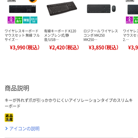
ワイヤレスキーボード
有線キーボード K120
ロジクール ワイヤレス
ワイヤレ
マウスセット 無線 フル
メンブレン式/静
コンボ MK250
マウスセッ
サイズ…
音/USB…
MK250…
2.…
¥3,990（税込）
¥2,420（税込）
¥3,850（税込）
¥3,
商品説明
キーが外れず爪が引っかかりにくいアイソレーションタイプのスリムキ
ーボード
アイコンの説明