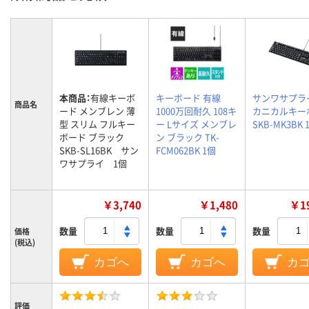
本商品：
有線キーボ
キーボード 有線
サンワサプラ
商品名
ード メンブレン 薄
1000万回耐久 108キ
カニカルキー
型 スリム フルキー
ー Lサイズ メンブレ
SKB-MK3BK 
ボード ブラック
ン ブラック TK-
SKB-SL16BK サン
FCM062BK 1個
ワサプライ 1個
￥3,740
￥1,480
￥19
数量
数量
数量
価格
(税込)
カゴへ
カゴへ
カ
評価