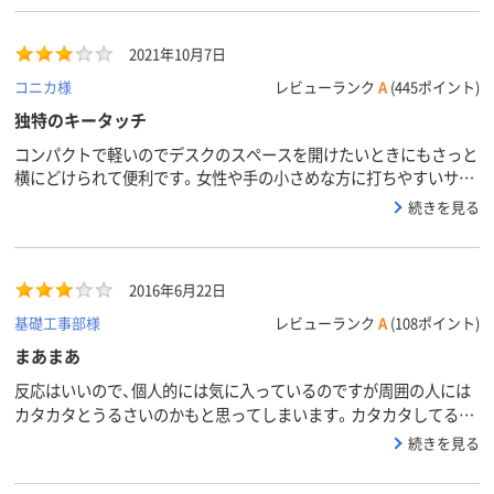
2021年10月7日
コニカ様
レビューランク
A
(445ポイント)
独特のキータッチ
コンパクトで軽いのでデスクのスペースを開けたいときにもさっと
横にどけられて便利です。女性や手の小さめな方に打ちやすいサイ
ズかと思います。価格も手頃で反応もいいのですがキータッチの感
続きを見る
覚が独特で、説明が難しいのですが"柔らかで押し込む感じ"がする
ので好みが分かれそうなキーボードです。
2016年6月22日
基礎工事部様
レビューランク
A
(108ポイント)
まあまあ
反応はいいので、個人的には気に入っているのですが周囲の人には
カタカタとうるさいのかもと思ってしまいます。カタカタしてる
と、なんか仕事してるなぁ～って気分になります。ほこりが貯まり
続きを見る
にくいのはGOODです。