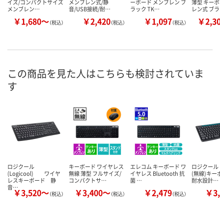
イズ/コンパクトサイズ
メンブレン式/静
ーボード メンブレン ブ
薄型 キーボ
メンブレン…
音/USB接続/耐…
ラック TK…
レン式 ブ
￥1,680～
￥2,420
￥1,097
￥2,3
（税込）
（税込）
（税込）
この商品を見た人はこちらも検討されていま
す
ロジクール
キーボード ワイヤレス
エレコム キーボード ワ
ロジクール
(Logicool) ワイヤ
無線 薄型 フルサイズ/
イヤレス Bluetooth 抗
(無線)キーボ
レスキーボード 静
コンパクトサ…
菌 …
耐水設計…
音…
￥3,520～
￥3,400～
￥2,479
￥3,
（税込）
（税込）
（税込）