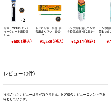
鉛筆 MONO（モノ）
トンボ鉛筆 事務・学
トンボ鉛筆 消しゴム付
トンボ鉛
マークシート用鉛筆
習用えんぴつ 8900-
き鉛筆2558 HB 2558…
筆 ippo
ACA-…
B 3ダ…
イ…
¥600（税込）
¥1,239（税込）
¥1,814（税込）
¥
レビュー（0件）
投稿されたレビューはまだありません。お客様のレビューコメントをお
待ちしています。