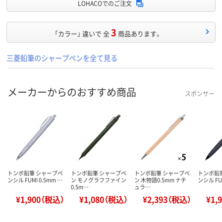
LOHACOでのご注文
3
「カラー」 違いで 全
商品あります。
三菱鉛筆のシャープペンを全て見る
メーカーからのおすすめ商品
スポンサー
トンボ鉛筆 シャープペ
トンボ鉛筆 シャープペ
トンボ鉛筆 シャープペ
トンボ鉛
ンシル FUMI 0.5mm …
ン モノグラフファイン
ン 木物語0.5mm ナチ
ンシル FUM
0.5m…
ュラ…
¥1,900（税込）
¥1,080（税込）
¥2,393（税込）
¥1,