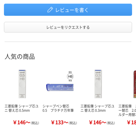
レビューを書く
レビューをリクエストする
人気の商品
三菱鉛筆 シャープ芯ユ
シャープペン替芯
三菱鉛筆 シャープ芯ユ
三菱鉛筆 
ニ 替え芯 0.5mm
0.5 プラチナ万年筆
ニ 替え芯 0.3mm
ー替芯 2.
ルダー用替
￥146～
￥133～
￥146～
￥1
（税込）
（税込）
（税込）