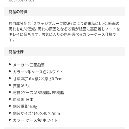
商品の特徴
独自成分配合「スマッジプルーフ製法」により従来品に比べ、紙面の
汚れを41%低減。汚れの原因となる芯粉が紙面に高密着しノートを
キレイに保ちます。お気に入りの色を選べるカラーケース仕様で
す。
商品仕様
メーカー：三菱鉛筆
カラー・柄：ケース色：ホワイト
寸法：縦7.6×横2×厚さ0.7cm
質量：6.3g
材質：ケース：ABS樹脂、PP樹脂
原産国：日本
個装重量：6.9g
個装サイズ：140×40×7mm
カラー：ケース色：ホワイト