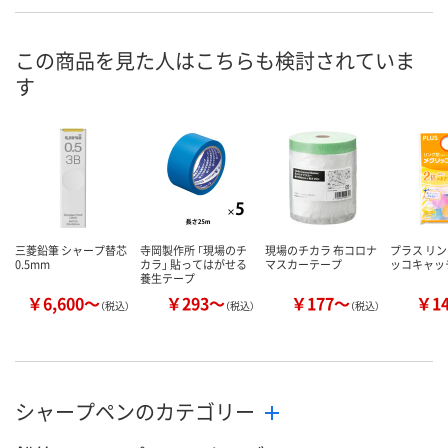
この商品を見た人はこちらも検討されていま
す
三菱鉛筆 シャープ替芯
寺岡製作所 「現場のチ
現場のチカラ 布コロナ
プラス リ
0.5mm
カラ」 貼ってはがせる
マスカーテープ
ッコキャッ
養生テープ
￥6,600～
￥293～
￥177～
￥1
（税込）
（税込）
（税込）
シャープペンのカテゴリー