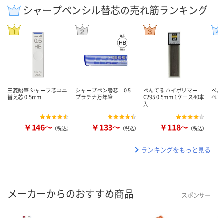
シャープペンシル替芯の売れ筋ランキング
三菱鉛筆 シャープ芯ユニ
シャープペン替芯 0.5
ぺんてる ハイポリマー
ぺ
替え芯 0.5mm
プラチナ万年筆
C295 0.5mm 1ケース40本
ペ
入
￥146～
￥133～
￥118～
（税込）
（税込）
（税込）
ランキングをもっと見る
メーカーからのおすすめ商品
スポンサー