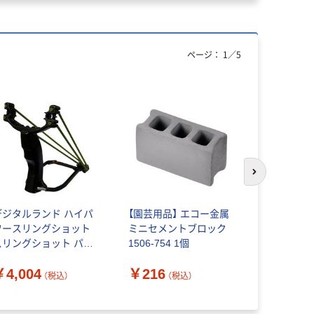
ページ：
1
／
5
次のスライド
デジタルランド ハイパ
【園芸用品】 エコー金属
【園芸用品
ワースリングショット
ミニセメントブロック
（ペットボ
スリングショット パチ
1506-754 1個
器）
ンコ ハイパワー 害鳥獣
￥4,004
￥216
￥799~
策 DL-80221 1個（直
（税込）
（税込）
送品）