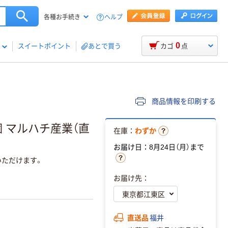
ヘルプ
各種お手続き
0
スイートポイント
あとで買う
カゴ
点
商品情報を印刷する
1個 マルハチ産業（直
在庫：
わずか
お届け日：8月24日（月）まで
いただけます。
お届け先：
直送品
福井