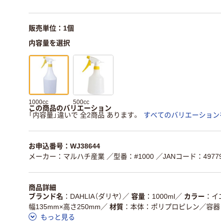
販売単位：1個
内容量を選択
1000cc
500cc
この商品のバリエーション
「内容量」違いで 全2商品 あります。
すべてのバリエーション
お申込番号：WJ38644
メーカー：マルハチ産業
／型番：#1000
／JANコード：49779
商品詳細
ブランド名
DAHLIA（ダリヤ）
／
容量
1000ml
／
カラー
イ
幅135mm×高さ250mm
／
材質
本体：ポリプロピレン／容器
もっと見る