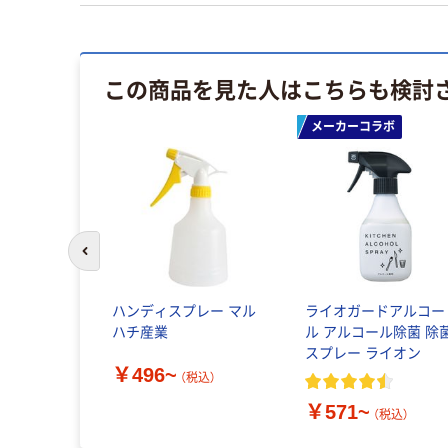
この商品を見た人はこちらも検討
メーカーコラボ
前のスライドへ
ル式吊下げ
ハンディスプレー マル
ライオガードアルコー
84 ソニック
ハチ産業
ル アルコール除菌 除
スプレー ライオン
￥496~
（税込）
税込）
￥571~
（税込）