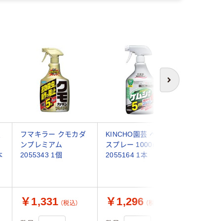
次へ
虫
フマキラー クモカダ
KINCHO園芸 ベニカJ
GA-4 
ンプレミアム
スプレー 1000ml
1000m
本
2055343 1個
2055164 1本
チ産業（
￥1,331
￥1,296
￥364
（税込）
（税込）