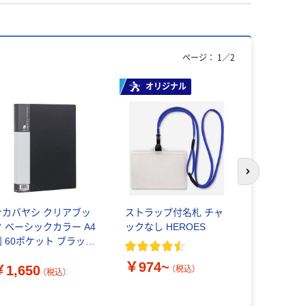
ページ：
1
／
2
オリジナル
オリジ
次のスライド
ナカバヤシ クリアブッ
ストラップ付名札 チャ
ゴミ袋 エ
ク ベーシックカラー A4
ックなし HEROES
プ 乳白半
判 60ポケット ブラック
イプ 箱入
BE1034D 1冊
素材10％
￥974~
￥1,650
（税込）
（税込）
￥724~