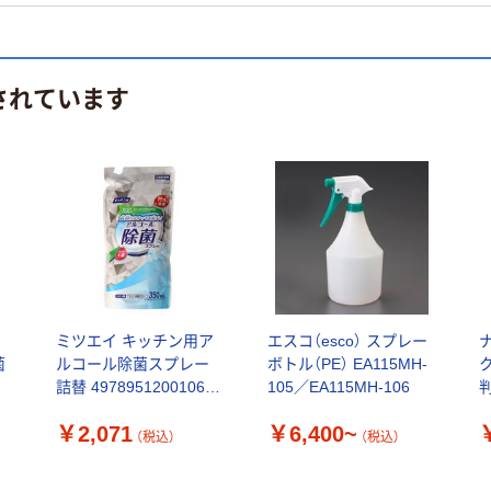
されています
ミツエイ キッチン用ア
エスコ（esco） スプレー
菌
ルコール除菌スプレー
ボトル（PE） EA115MH-
詰替 4978951200106 1
105／EA115MH-106
セット(350ml×4点)（直
C
￥2,071
￥6,400~
送品）
（税込）
（税込）