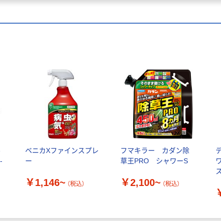
ル
ベニカXファインスプレ
フマキラー カダン除
-
ー
草王PRO シャワーS
￥1,146~
￥2,100~
（税込）
（税込）
対