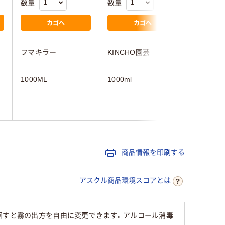
数量
数量
数量
カゴへ
カゴへ
フマキラー
KINCHO園芸
マルハチ
1000ML
1000ml
1000ml
74g
商品情報を印刷する
アスクル商品環境スコアとは
回すと霧の出方を自由に変更できます。アルコール消毒