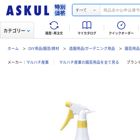
すべて
カテゴリー
履歴・再注文
マイカタログ
クイックオーダー
ホーム
DIY用品/園芸/資材
造園用品/ガーデニング用品
園芸用品
メーカー
マルハチ産業
マルハチ産業の園芸用品を全て見る
ブラン