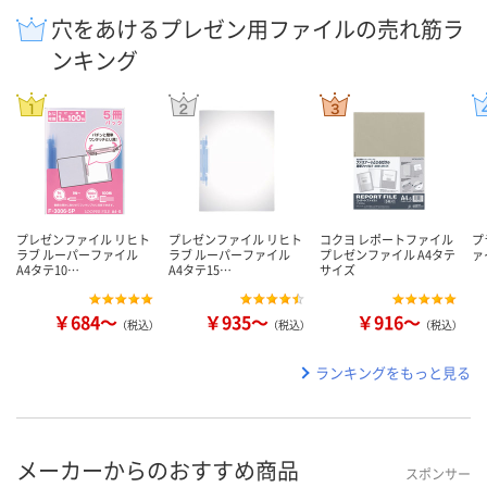
穴をあけるプレゼン用ファイルの売れ筋ラ
ンキング
プレゼンファイル リヒト
プレゼンファイル リヒト
コクヨ レポートファイル
プ
ラブ ルーパーファイル
ラブ ルーパーファイル
プレゼンファイル A4タテ
ァ
A4タテ10…
A4タテ15…
サイズ
￥684～
￥935～
￥916～
（税込）
（税込）
（税込）
ランキングをもっと見る
メーカーからのおすすめ商品
スポンサー