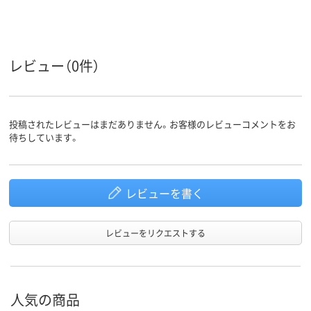
タテ
タテ
タテ
向き
100枚
100枚
約120枚
とじ枚数
0.3mm
0.3mm
0.3mm
シート厚
レビュー（0件）
2穴
穴数
アスクル
投稿されたレビューはまだありません。お客様のレビューコメントをお
商品環境
待ちしています。
スコア
レビューを書く
レビューをリクエストする
人気の商品