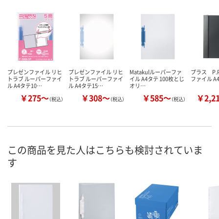
プレゼンファイル リヒ
プレゼンファイル リヒ
Matakulルーパーファ
プラス P.
トラブ ルーパーファイ
トラブ ルーパーファイ
イル A4タテ 100枚とじ
ファイル A
ル A4タテ10…
ル A4タテ15…
オリ…
￥275～
￥308～
￥585～
￥2,2
（税込）
（税込）
（税込）
この商品を見た人はこちらも検討されていま
す