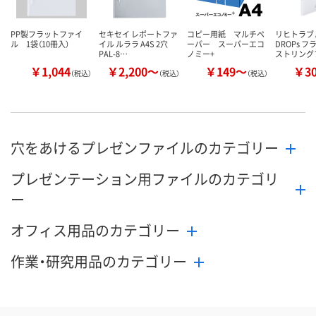
PP製フラットファイ
セキセイ レポートファ
コピー用紙 マルチペ
リヒトラブ 
ル 1袋（10冊入）
イル ルララ A4S 2穴
ーパー スーパーエコ
DROPs 
PAL-8…
ノミー+
ストリング
￥1,044
￥2,200～
￥149～
￥3
（税込）
（税込）
（税込）
穴をあけるプレゼンファイルのカテゴリー
プレゼンテーション用ファイルのカテゴリ
ー
オフィス用品のカテゴリー
作業・研究用品のカテゴリー