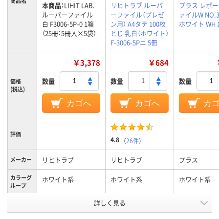
商品名
本商品：
LIHIT LAB.
リヒトラブ ルーパ
プラス レポ
ルーパーファイル
ーファイル（プレゼ
ァイルW NO.3
白 F3006-5P-0 1箱
ン用） A4タテ 100枚
ホワイト WH 
（25冊：5冊入×5袋）
とじ 乳白（ホワイト）
F-3006-5Pニ 5冊
￥3,378
￥684
数量
数量
数量
価格
(税込)
カゴへ
カゴへ
カ
評価
4.8
（
26件
）
リヒトラブ
リヒトラブ
プラス
メーカー
カラーグ
ホワイト系
ホワイト系
ホワイト系
ループ
詳しく見る
A4タテ
A4タテ
A4
サイズ