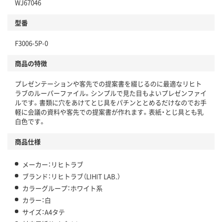
WJ67046
型番
F3006-5P-0
商品の特徴
プレゼンテーションや客先での提案書を綴じるのに最適なリヒト
ラブのルーパーファイル。シンプルで見た目もよいプレゼンファイ
ルです。書類に穴をあけてとじ具をパチンととめるだけなのでお手
軽に会議の資料や客先での提案書が作れます。表紙・とじ具とも乳
白色です。
商品仕様
メーカー：リヒトラブ
ブランド：リヒトラブ（LIHIT LAB.）
カラーグループ：ホワイト系
カラー：白
サイズ：A4タテ