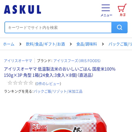
カゴ
メニュー
ホーム
飲料/食品/ギフト/お酒
食品/調味料
パックご飯/
アイリスオーヤマ
ブランド：
アイリスフーズ（IRIS FOODS）
アイリスオーヤマ 低温製法米のおいしいごはん 国産米100%
150g×3P 角型 1箱(24食入:3食入×8個)（直送品）
（
0
件のレビュー
）
ランキングを見る：
パックご飯/リゾット/米加工品