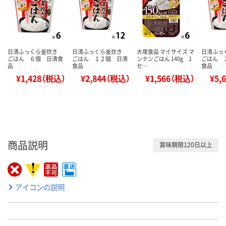
日清ふっくら釜炊き
日清ふっくら釜炊き
大塚食品 マイサイズ マ
日清ふっ
ごはん ６個 日清食
ごはん １２個 日清
ンナンごはん 140g 1
ごはん 
品
食品
セ…
食品
¥1,428（税込）
¥2,844（税込）
¥1,566（税込）
¥5,
商品説明
賞味期限120日以上
アイコンの説明