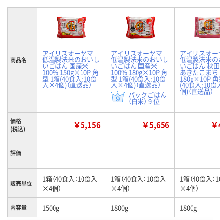
アイリスオーヤマ
アイリスオーヤマ
アイリスオー
低温製法米のおいし
低温製法米のおいし
低温製法米の
商品名
いごはん 国産米
いごはん 国産米
いごはん 秋
100% 150g×10P 角
100% 180g×10P 角
あきたこまち
型 1箱(40食入:10食
型 1箱(40食入:10食
180g×10P 
入×4個)（直送品）
入×4個)（直送品）
(40食入:10食
個)（直送品）
パックごはん
（白米） 9 位
価格
￥5,156
￥5,656
￥4
(税込)
評価
1箱（40食入：10食入
1箱（40食入：10食入
1箱（40食入：
販売単位
×4個）
×4個）
×4個）
1500g
1800g
1800g
内容量