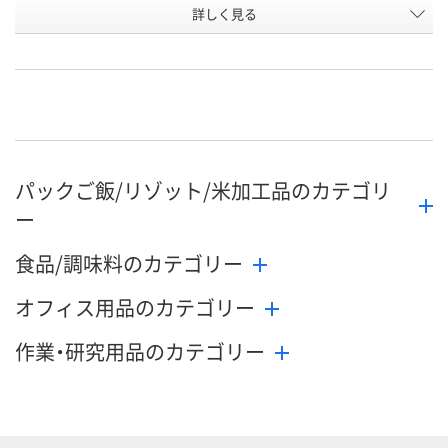
詳しく見る
国産米100％
国産米100％
秋田県産あき
商品タイ
プ
ち
お申込番
WJ97870
WJ97872
WJ97871
号
直送品
直送品
直送品
在庫
8月26日（水）まで
お届け日
パックご飯/リゾット/米加工品のカテゴリ
数量
ー
メーカー都合により
現在ご注文い
販売停止中です
ません
カゴへ
食品/調味料のカテゴリー
オフィス用品のカテゴリー
作業・研究用品のカテゴリー