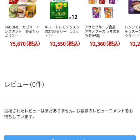
KAGOME カゴメ イ
キレートレモン クエン
アサヒグループ食品
レンジで
ンスタント 野菜たっ
酸2700 ゼリー 1セッ
アマノフーズ うちのお
そうスー
ぷりスー…
ト（…
みそ汁5種…
ウダー …
¥5,670（税込）
¥2,550（税込）
¥2,360（税込）
¥2,
レビュー（0件）
投稿されたレビューはまだありません。お客様のレビューコメントをお
待ちしています。