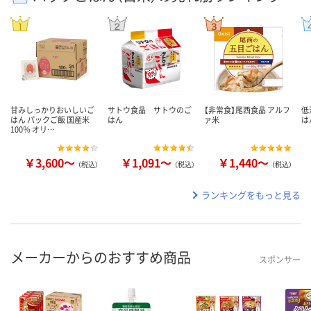
甘みしっかりおいしいご
サトウ食品 サトウのご
【非常食】尾西食品 アルフ
低
はん パックご飯 国産米
はん
ァ米
は
100％ オリ…
￥3,600～
￥1,091～
￥1,440～
（税込）
（税込）
（税込）
ランキングをもっと見る
メーカーからのおすすめ商品
スポンサー