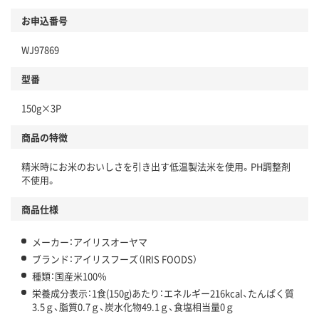
お申込番号
WJ97869
型番
150g×3P
商品の特徴
精米時にお米のおいしさを引き出す低温製法米を使用。PH調整剤
不使用。
商品仕様
メーカー：アイリスオーヤマ
ブランド：アイリスフーズ（IRIS FOODS）
種類：国産米100％
栄養成分表示：1食(150g)あたり：エネルギー216kcal、たんぱく質
3.5ｇ、脂質0.7ｇ、炭水化物49.1ｇ、食塩相当量0ｇ