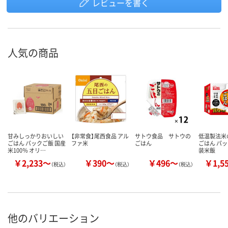
レビューを書く
人気の商品
甘みしっかりおいしい
【非常食】尾西食品 アル
サトウ食品 サトウの
低温製法米
ごはん パックご飯 国産
ファ米
ごはん
ごはん パッ
米100％ オリ…
装米飯
￥2,233～
￥390～
￥496～
￥1,5
（税込）
（税込）
（税込）
他のバリエーション