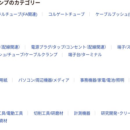
ランプのカテゴリー
ルチューブ(FA関連)
コルゲートチューブ
ケーブルブッシュ(
（配線関連）
電源プラグ/タップ/コンセント（配線関連）
端子/
シュ/チューブ/ケーブルクランプ
端子台/ターミナル
ー用紙
パソコン/周辺機器/メディア
事務機器/家電/電池/照明
工具/電動工具
切削工具/研磨材
計測機器
研究開発・クリ
/資材