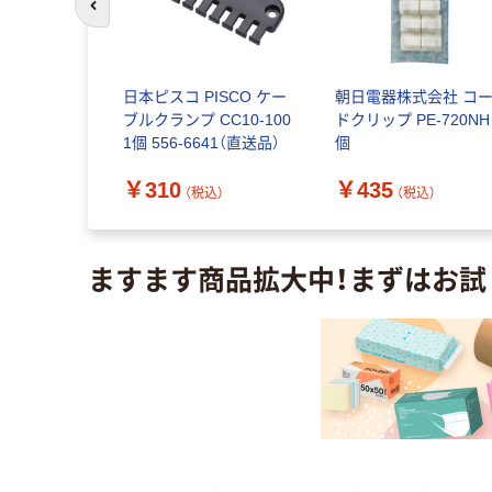
前のスライドへ
スパイラル
日本ピスコ PISCO ケー
朝日電器株式会社 コ
10.2mm
ブルクランプ CC10-100
ドクリップ PE-720NH
DZ-
1個 556-6641（直送品）
個
 1個
￥310
￥435
込）
（税込）
（税込）
ますます商品拡大中！まずはお試