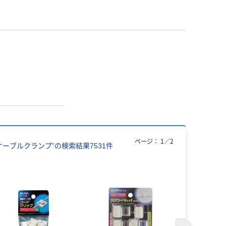
ページ：
1
／
2
/ケーブルクランプ
”の検索結果
7531
件