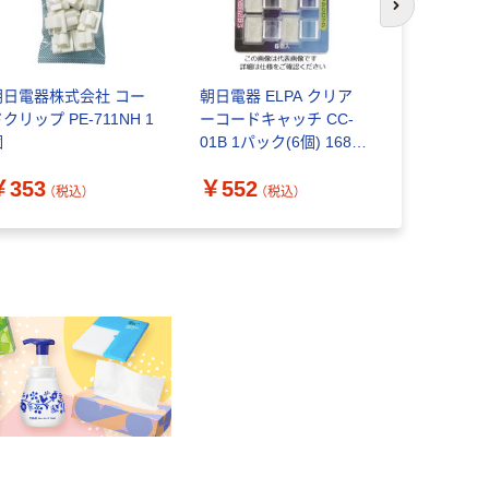
次のスライド
朝日電器株式会社 コー
朝日電器 ELPA クリア
オーム電機
クリップ PE-711NH 1
ーコードキャッチ CC-
テッカー 
個
01B 1パック(6個) 168-
ップ S514
0710（直送品）
12~14φ DZ
￥353
￥552
￥709
NS514H10
（税込）
（税込）
（