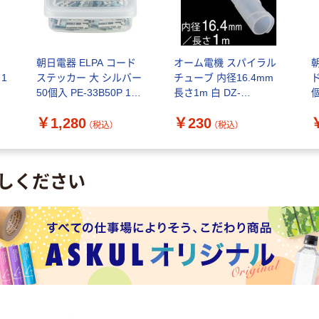
ー
朝日電器 ELPA コード
オーム電機 スパイラル
 1
ステッカー 大 シルバー
チューブ 内径16.4mm
ド
50個入 PE-33B50P 1個
長さ1m 白 DZ-
(50個入)
SR16.4Z/W 1個
￥1,280
￥230
（税込）
（税込）
しください