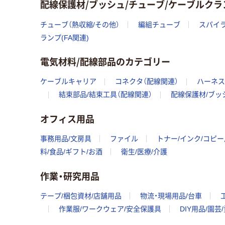
配線保護材/ブッシュ/チューブ/ケーブルク
チューブ（熱収縮/その他）
編組チューブ
スパイラ
ランプ(FA関連)
電気材料/配線部品のカテゴリー
ケーブルキャリア
コネクタ（配線関連）
ハーネス
結束部品/結束工具（配線関連）
配線保護材/ブッ
オフィス用品
事務用品/文房具
ファイル
トナー/インク/コピ
料/食品/ギフト/お酒
衛生/医療/介護
作業・研究用品
テープ/梱包資材/店舗用品
物流・現場用品/台車
作業服/ワークウェア/安全保護具
DIY用品/園芸