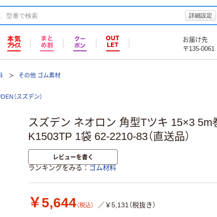
詳細設定
お届け先
〒135-0061
料
その他 ゴム素材
UDEN（スズデン）
スズデン ネオロン 角型Tツキ 15×3 5m巻
K1503TP 1袋 62-2210-83（直送品）
レビューを書く
ランキングをみる
ゴム材料
￥5,644
／￥5,131（税抜き）
（税込）