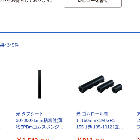
レビューを書く
ントをお待ちしております。
結果
4345
件
ト
光 タフシート
光 ゴムロール巻
30×300×1mm粘着付(薄
1×150mm×1M GR1-
m
物EPDmゴムスポンジシ
155 1巻 195-1012（直送
プ
）
ート) 5枚入 TFEP-
品）
9