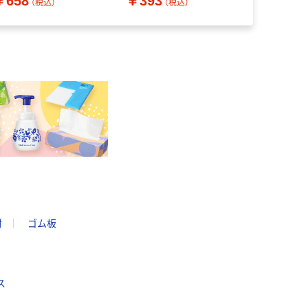
￥658
￥393
￥2,365
）
1484-01
（税込）
（税込）
材
ゴム板
ス