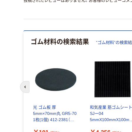
投稿されたレビューはありません。お客様のレビューコメ
ゴム材料
の検索結果
“
ゴム材料
”の検索
前のスライドへ
リマー ゴ
光 ゴム板 厚
和気産業 筋ゴムシー
(天然ゴム)
5mm×70mm丸 GR5-70
SJー04
m 厚み2mm
1枚(1個) 412-2381（直
5mmX100mmX100m
枚 67-
送品）
1セット(18個)（直送品