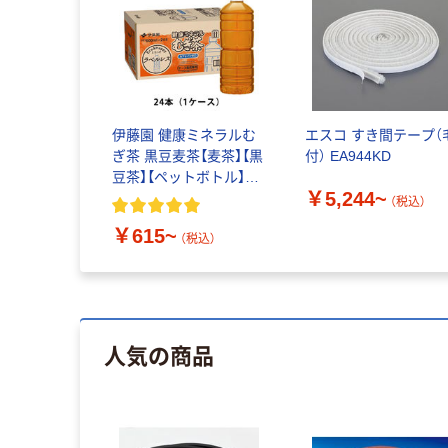
伊藤園 健康ミネラルむ
エスコ すき間テープ（
ぎ茶 黒豆麦茶【麦茶】【黒
付） EA944KD
豆茶】【ペットボトル】
￥5,244~
【缶】【紙パック】【ノンカ
（税込）
フェイン】【お茶】
￥615~
（税込）
人気の商品