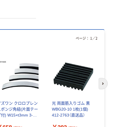
ページ：
1
／
2
次のスライド
アズワン クロロプレン
光 両面筋入りゴム 黒
ビューラッ
スポンジ角紐(片面テー
WBG20-10 1枚(1個)
スキンプレ
付) W15×t3mm 3-
412-2763（直送品）
50×50m
492-02 1m(1m)（直送
No.64#BSC