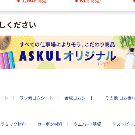
￥1,542
￥811
1034T 1袋(5枚)（直送
品
（税込）
（税込）
品）
しください
ート
フッ素ゴムシート
合成ゴムシート
その他 ゴム素
セラミック材料
カーボン材料
ウエハー・基板
テストピー