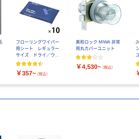
毛
フローリングワイパー
美和ロック MIWA 非常
J
用シート レギュラー
用丸カバーユニット
サイズ ドライ／ウェ
ット アスクル オリジ
￥4,530~
ナル
（税込）
￥357~
（税込）