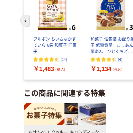
前のスライドへ
本店＞鎌倉
ブルボン ちいさなかす
和菓子 個包装 お配り
 菓子 贈答
ていら 6袋 和菓子 洋菓
子 低糖質堂 こしあん
やつ ギフ
子
栗あん ひとくちどら
ツ 和菓
やき アソート 1セッ
(
3
)
(
14
)
(
4
)
お土産 定
（1個×3）
￥1,483
￥1,134
 お礼 ゴ
込）
（税込）
（税込）
この商品に関連する特集
おせんべい、クッキー、キャンディーな