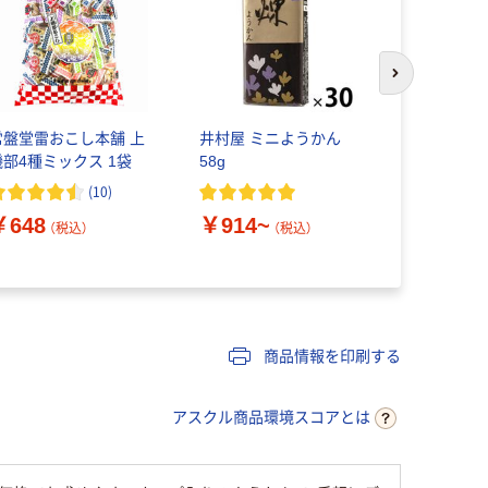
次のスライド
常盤堂雷おこし本舗 上
井村屋 ミニようかん
羊羹 個包
磯部4種ミックス 1袋
58g
ックス３種
223g 12
(
10
)
袋×3) ク
￥648
￥914~
（税込）
（税込）
￥1,047
商品情報を印刷する
アスクル商品環境スコアとは