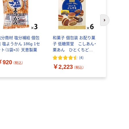
次のスライド
塩分商材 塩分補給 個包
和菓子 個包装 お配り菓
片手で食べ
 塩ようかん 186g 1セ
子 低糖質堂 こしあん・
なようかん 1
ット（1袋×3） 天恵製菓
栗あん ひとくちどら
本） 2個 
やき アソート 1セット
羊羹
(
4
)
￥920
（1個×6）
（税込）
￥2,223
￥645
（税込）
（