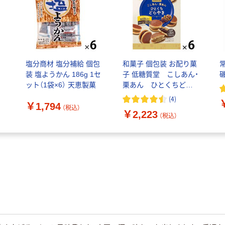
塩分商材 塩分補給 個包
和菓子 個包装 お配り菓
装 塩ようかん 186g 1セ
子 低糖質堂 こしあん・
ット（1袋×6） 天恵製菓
栗あん ひとくちどら
やき アソート 1セット
(
4
)
￥1,794
（1個×6）
（税込）
￥2,223
（税込）