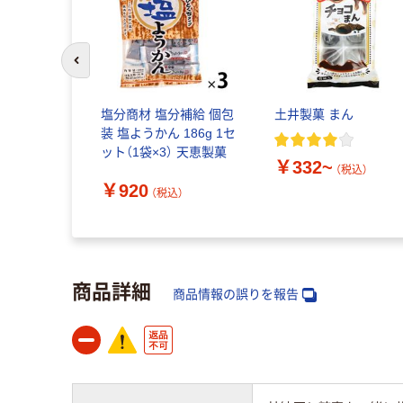
前のスライドへ
塩分商材 塩分補給 個包
土井製菓 まん
装 塩ようかん 186g 1セ
ット（1袋×3） 天恵製菓
￥332~
（税込）
￥920
（税込）
商品詳細
商品情報の誤りを報告