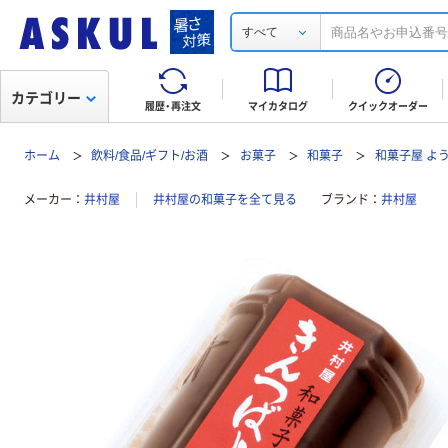
すべて
カテゴリー
履歴・再注文
マイカタログ
クイックオーダー
ホーム
飲料/食品/ギフト/お酒
お菓子
和菓子
和菓子屋 よう
メーカー
井村屋
井村屋の和菓子を全て見る
ブランド
井村屋