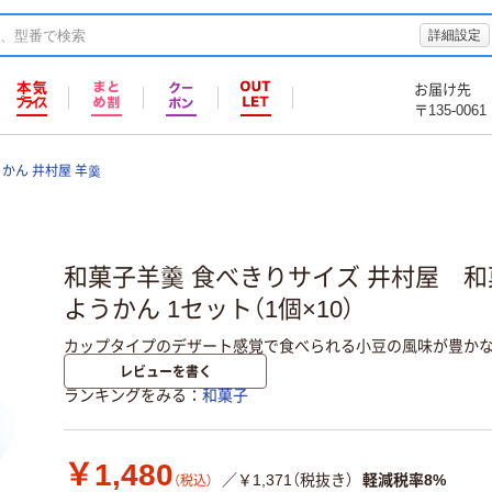
詳細設定
お届け先
〒135-0061
かん 井村屋 羊羹
和菓子羊羹 食べきりサイズ 井村屋 
ようかん 1セット（1個×10）
カップタイプのデザート感覚で食べられる小豆の風味が豊かな
レビューを書く
ランキングをみる
和菓子
￥1,480
／￥1,371（税抜き）
軽減税率8%
（税込）