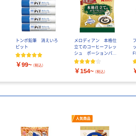
トンボ鉛筆 消えいろ
メロディアン 本格仕
ピット
立てのコーヒーフレッ
シュ ポーションパッ
F
ク
￥99~
（税込）
￥154~
（税込）
人気商品