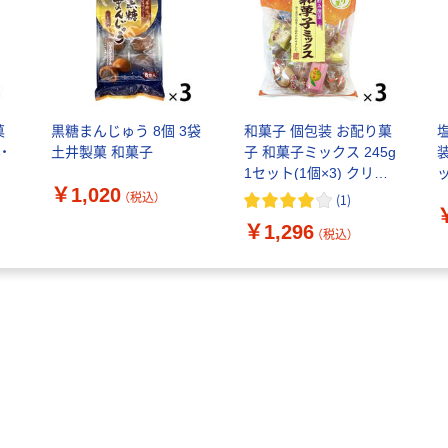
菓
黒糖まんじゅう 8個 3袋
和菓子 個包装 お配り菓
・
土井製菓 和菓子
子 和菓子ミックス 245g
装
1セット(1個×3) クリー
￥1,020
ト
ト
（税込）
(
1
)
￥1,296
（税込）