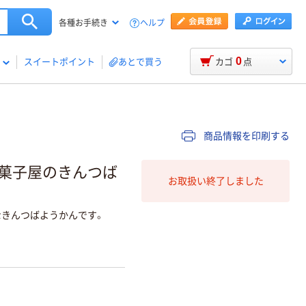
ヘルプ
各種お手続き
0
スイートポイント
あとで買う
カゴ
点
商品情報を印刷する
和菓子屋のきんつば
お取扱い終了しました
きんつばようかんです。