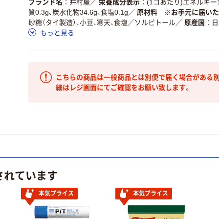
ブランド名
井村屋
／
栄養成分表示
(1コあたり)エネルギー15
質0.3g、炭水化物34.6g、食塩0.1g
／
原材料 ※お手元に届いた
砂糖（タイ製造）、小豆、寒天、食塩／ソルビトール
／
原産国
日
もっと見る
こちらの商品は一般商品とは別便で届く場合がある別
細はレジ画面にてご確認をお願い致します。
されています
本気プライス
本気プライス