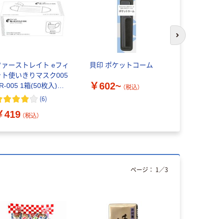
次のスライド
ファーストレイト eフィ
貝印 ポケットコーム
しんこう 
ット使いきりマスク005
洋菓子
￥602~
R-005 1箱(50枚入)
（税込）
不織布マスク 3層式
(
6
)
￥1,194
￥419
（税込）
ページ：
1
／
3