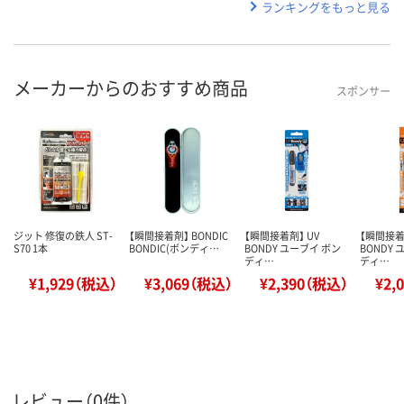
ランキングをもっと見る
メーカーからのおすすめ商品
スポンサー
ジット 修復の鉄人 ST-
【瞬間接着剤】 BONDIC
【瞬間接着剤】 UV
【瞬間接着
S70 1本
BONDIC(ボンディ…
BONDY ユーブイ ボン
BONDY
ディ…
ディ…
¥1,929（税込）
¥3,069（税込）
¥2,390（税込）
¥2,
レビュー（0件）