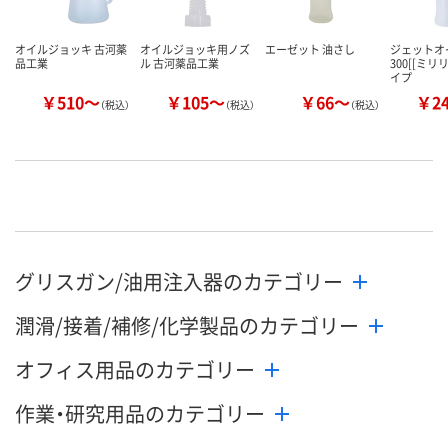
オイルジョッキ 古河薬
オイルジョッキ用ノズ
エーゼット 油さし
ジェットオ
品工業
ル 古河薬品工業
300[[ミリ
イプ
￥510～
￥105～
￥66～
￥2
（税込）
（税込）
（税込）
グリスガン/油用注入器のカテゴリー
潤滑/接着/補修/化学製品のカテゴリー
オフィス用品のカテゴリー
作業・研究用品のカテゴリー