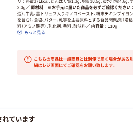
り：熱量371kcal、たんぱく質1.3g、脂質38.5g、炭水化物4.6
2.3g
／
原材料 ※お手元に届いた商品を必ずご確認ください
造）、牛乳、黒トリュフ入りキノコペースト、粉末チキンブイヨン
を含む）、食塩、バター、乳等を主要原料とする食品/増粘剤（増粘
料（アミノ酸等）、乳化剤、香料、酸味料
／
内容量
110g
もっと見る
こちらの商品は一般商品とは別便で届く場合がある別
細はレジ画面にてご確認をお願い致します。
されています