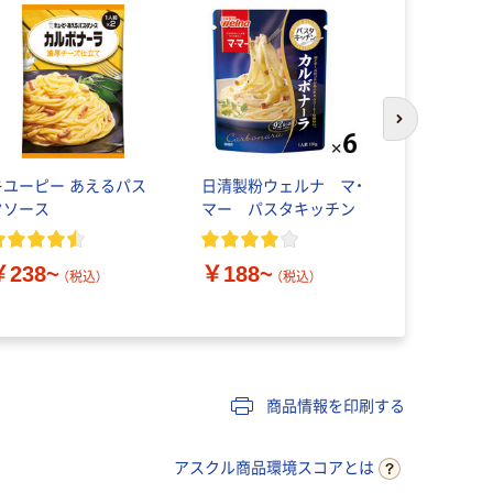
次のスライド
キユーピー あえるパス
日清製粉ウェルナ マ・
エム・シー
タソース
マー パスタキッチン
用
￥3,648
￥238~
￥188~
（税込）
（税込）
商品情報を印刷する
アスクル商品環境スコアとは