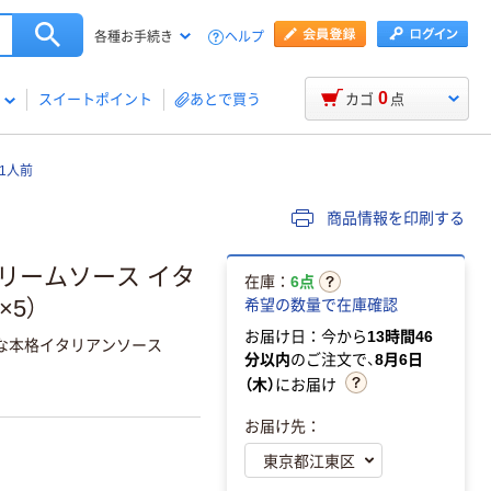
ヘルプ
各種お手続き
0
スイートポイント
あとで買う
カゴ
点
1人前
商品情報を印刷する
リームソース イタ
在庫：
6点
5）
希望の数量で在庫確認
お届け日：今から
13時間46
な本格イタリアンソース
分以内
のご注文で、
8月6日
（木）
にお届け
お届け先：