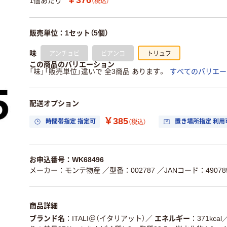
1個あたり
（税込）
販売単位：1セット（5個）
アンチョビ
ビアンコ
トリュフ
味
この商品のバリエーション
「味」「販売単位」違いで 全3商品 あります。
すべてのバリエー
配送オプション
￥385
時間帯指定 指定可
置き場所指定 利用
（税込）
お申込番号：WK68496
メーカー：モンテ物産
／型番：002787
／JANコード：490785
商品詳細
ブランド名
ITALI＠（イタリアット）
／
エネルギー
371kcal