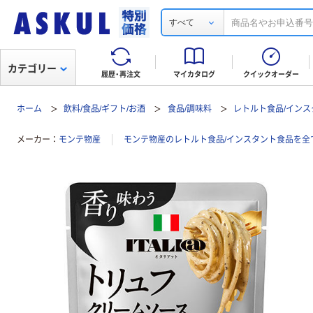
すべて
カテゴリー
履歴・再注文
マイカタログ
クイックオーダー
ホーム
飲料/食品/ギフト/お酒
食品/調味料
レトルト食品/イン
メーカー
モンテ物産
モンテ物産のレトルト食品/インスタント食品を全