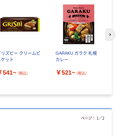
次のスライド
グリズビー クリームビ
GARAKU ガラク 札幌
サンクゼー
スケット
カレー
ース
￥541~
￥521~
￥720~
（税込）
（税込）
ページ：
1
／
2