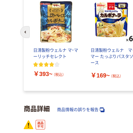
前のスライドへ
日清製粉ウェルナ マ・マ
日清製粉ウェルナ マ
ーリッチセレクト
マー たっぷりパスタ
ース
￥393~
￥169~
（税込）
（税込）
商品詳細
商品情報の誤りを報告