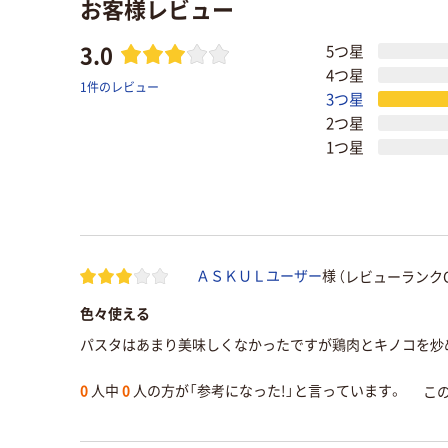
お客様レビュー
3.0
5つ星
4つ星
1件のレビュー
3つ星
2つ星
1つ星
（レビューランクC
ＡＳＫＵＬユーザー
様
色々使える
パスタはあまり美味しくなかったですが鶏肉とキノコを炒
0
人中
0
人の方が「参考になった!」と言っています。
こ