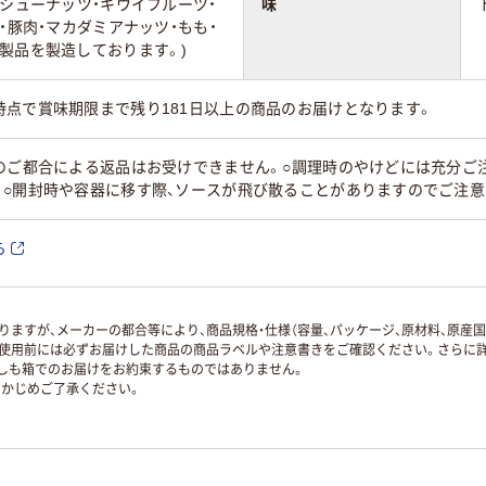
カシューナッツ・キウイフルーツ・
味
・豚肉・マカダミアナッツ・もも・
製品を製造しております。)
時点で賞味期限まで残り181日以上の商品のお届けとなります。
のご都合による返品はお受けできません。○調理時のやけどには充分ご注
。○開封時や容器に移す際、ソースが飛び散ることがありますのでご注意
ら
ますが、メーカーの都合等により、商品規格・仕様（容量、パッケージ、原材料、原産
使用前には必ずお届けした商品の商品ラベルや注意書きをご確認ください。さらに詳
ずしも箱でのお届けをお約束するものではありません。
かじめご了承ください。