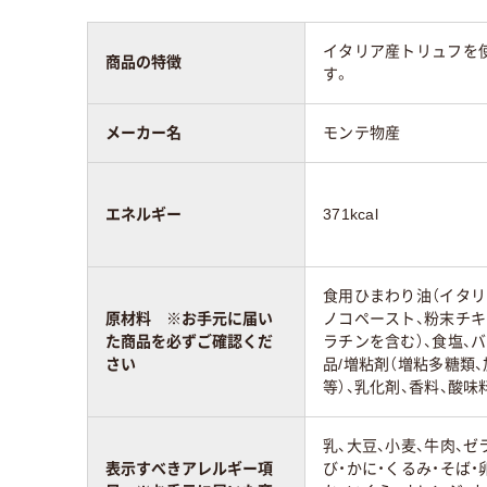
イタリア産トリュフを
商品の特徴
す。
メーカー名
モンテ物産
エネルギー
371kcal
食用ひまわり油（イタリ
原材料 ※お手元に届い
ノコペースト、粉末チキ
た商品を必ずご確認くだ
ラチンを含む）、食塩、
さい
品/増粘剤（増粘多糖類
等）、乳化剤、香料、酸味
乳、大豆、小麦、牛肉、ゼ
表示すべきアレルギー項
び・かに・くるみ・そば・