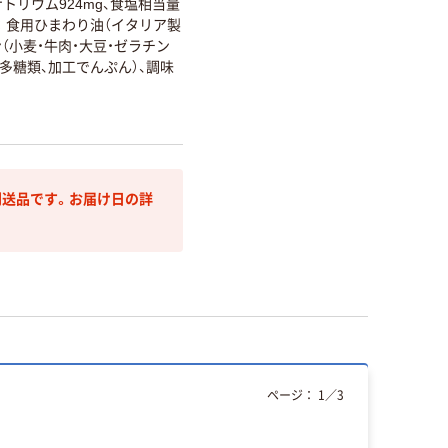
g、ナトリウム924mg、食塩相当量
食用ひまわり油（イタリア製
（小麦・牛肉・大豆・ゼラチン
多糖類、加工でんぷん）、調味
送品です。お届け日の詳
ページ：
1
／
3