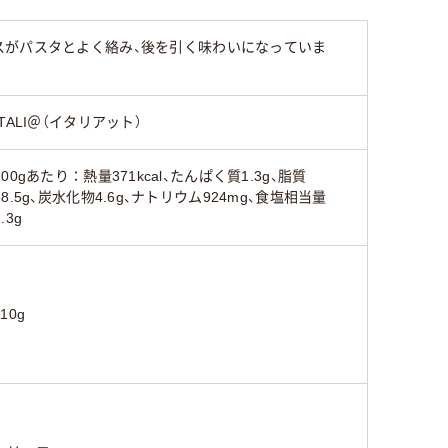
スがパスタとよく絡み、後を引く味わいになっていま
ITALI＠（イタリアット）
100gあたり：熱量371kcal、たんぱく質1.3g、脂質
38.5g、炭水化物4.6g、ナトリウム924mg、食塩相当量
2.3g
110g