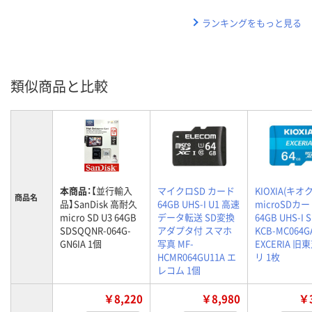
ランキングをもっと見る
類似商品と比較
本商品：
【並行輸入
マイクロSD カード
KIOXIA(キオ
商品名
品】SanDisk 高耐久
64GB UHS-I U1 高速
microSDカ
micro SD U3 64GB
データ転送 SD変換
64GB UHS-I 
SDSQQNR-064G-
アダプタ付 スマホ
KCB-MC064G
GN6IA 1個
写真 MF-
EXCERIA 
HCMR064GU11A エ
リ 1枚
レコム 1個
￥8,220
￥8,980
￥3