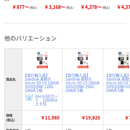
￥877～
￥3,168～
￥4,378～
￥4,3
（税込）
（税込）
（税込）
他のバリエーション
【並行輸入品】
【並行輸入品】
【並行輸入品】
SanDisk 高耐久
SanDisk 高耐久
SanDisk 高
商品名
micro SD U3 128GB
micro SD U3 256GB
micro SD U3
SDSQQNR-128G-
SDSQQNR-256G-
SDSQQNR-03
GN6IA 1個
GN6IA 1個
GN6IA 1個
microSDカー
ド 128GB以
上 9 位
価格
￥11,980
￥19,820
￥7
(税込)