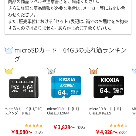
商品の商品ラベルや注意書きをご確認ください。
さらに詳細な商品情報が必要な場合は、メーカー等にお問い合
わせください。
また、販売単位における「セット」表記は、箱でのお届けをお約束
するものではありません。あらかじめご了承ください。
microSDカード 64GBの売れ筋ランキン
グ
microSDカード [U1/C10]
microSDカード 【U1】
microSDカード 【U1】
A
スタンダード 8/1…
Class10 32/64/…
Class10 16/32/…
mi
￥3,828～
（税込）
￥8,980～
￥4,928～
（税込）
（税込）