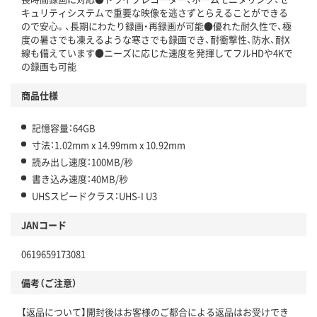
キュリティシステムで重要な映像を逃さずとらえることができる
ので安心。、長期にわたり録画・再録画が可能●優れた耐久性で、極
度の暑さでも凍えるような寒さでも録画でき、耐衝撃性、防水、耐X
線も備えています●ニーズに応じた速度を発揮してフルHDや4Kで
の録画も可能
商品仕様
記憶容量：64GB
寸法：1.02mm x 14.99mm x 10.92mm
読み出し速度：100MB/秒
書き込み速度：40MB/秒
UHSスピードクラス：UHS-I U3
JANコード
0619659173081
備考（ご注意）
【返品について】開封後はお客様のご都合による返品はお受けでき