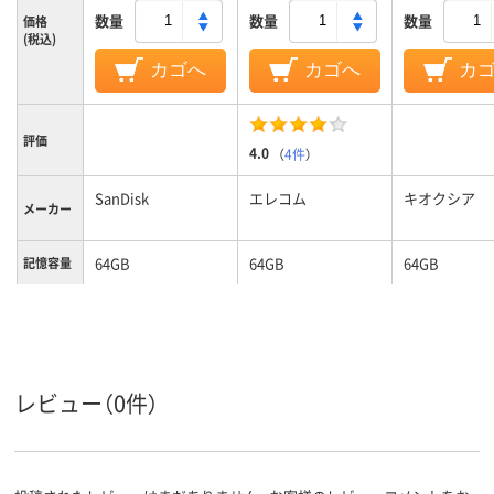
数量
数量
数量
価格
(税込)
カゴへ
カゴへ
カ
評価
4.0
（
4件
）
SanDisk
エレコム
キオクシア
メーカー
64GB
64GB
64GB
記憶容量
レビュー（0件）