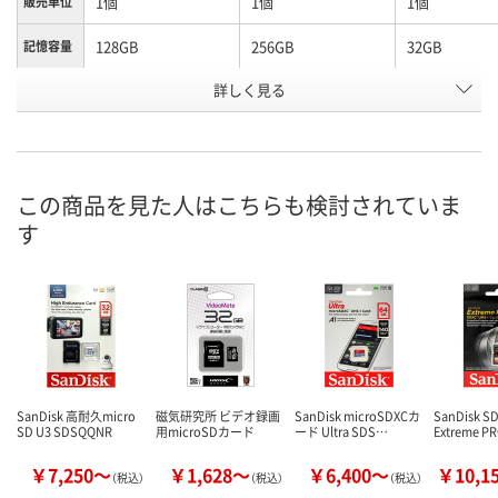
1個
1個
1個
販売単位
128GB
256GB
32GB
記憶容量
お申込番
詳しく見る
WKA4850
WKA4836
WKA4853
号
8点
2点
5点
在庫
8月9日（日）
8月9日（日）
8月9日（日）
お届け日
この商品を見た人はこちらも検討されていま
す
数量
数量
数量
カゴへ
カゴへ
カ
SanDisk 高耐久micro
磁気研究所 ビデオ録画
SanDisk microSDXCカ
SanDisk 
SD U3 SDSQQNR
用microSDカード
ード Ultra SDS…
Extreme P
￥7,250～
￥1,628～
￥6,400～
￥10,1
（税込）
（税込）
（税込）