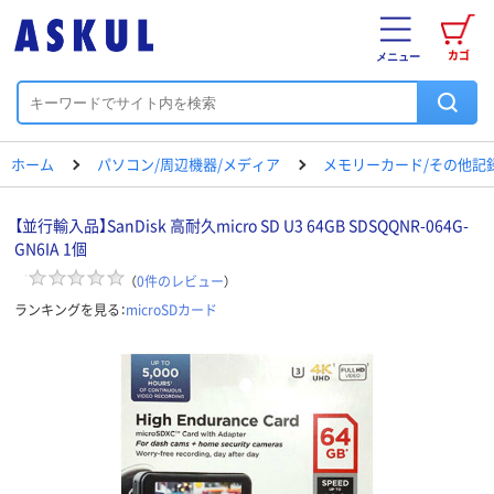
カゴ
メニュー
ホーム
パソコン/周辺機器/メディア
メモリーカード/その他記
【並行輸入品】SanDisk 高耐久micro SD U3 64GB SDSQQNR-064G-
GN6IA 1個
（
0
件のレビュー
）
ランキングを見る：
microSDカード