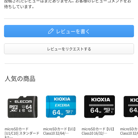
投稿されたレビューはまだありません。お客様のレビューコメントをお
待ちしています。
レビューを書く
レビューをリクエストする
人気の商品
microSDカード
microSDカード 【U1】
microSDカード 【U1】
microSD
[U1/C10] スタンダード
Class10 32/64/…
Class10 16/32/…
Class10 32
8/1…