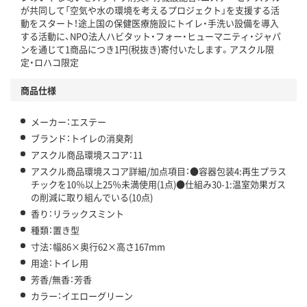
アスクル商品環境スコア詳細／加点項目
」で確認できます。
が共同して「空気や水の環境を考えるプロジェクト」を支援する活
動をスタート！途上国の保健医療施設にトイレ・手洗い設備を導入
する活動に、NPO法人ハビタット・フォー・ヒューマニティ・ジャパ
ンを通じて1商品につき1円(税抜き)寄付いたします。アスクル限
定・ロハコ限定
商品仕様
メーカー：エステー
ブランド：トイレの消臭剤
アスクル商品環境スコア：11
アスクル商品環境スコア詳細/加点項目：●容器包装4:再生プラス
チックを10％以上25％未満使用(1点)●仕組み30-1:温室効果ガス
の削減に取り組んでいる(10点)
香り：リラックスミント
種類：置き型
寸法：幅86×奥行62×高さ167mm
用途：トイレ用
芳香/無香：芳香
カラー：イエローグリーン