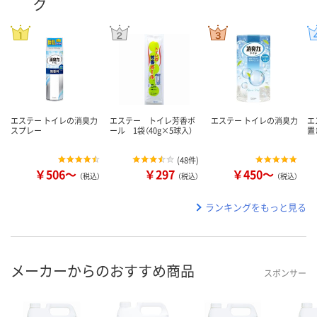
グ
エステー トイレの消臭力
エステー トイレ芳香ボ
エステー トイレの消臭力
エ
スプレー
ール 1袋（40g×5球入）
置
(
48件
)
￥506～
￥297
￥450～
（税込）
（税込）
（税込）
ランキングをもっと見る
メーカーからのおすすめ商品
スポンサー