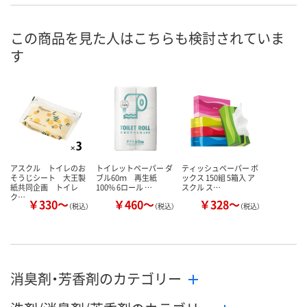
あり
あり
あり
在庫
8月8日（土）
8月8日（土）
8月8日（土）
お届け日
この商品を見た人はこちらも検討されていま
す
数量
数量
数量
カゴへ
カゴへ
カ
アスクル トイレのお
トイレットペーパー ダ
ティッシュペーパー ボ
そうじシート 大王製
ブル60ｍ 再生紙
ックス 150組 5箱入 ア
紙共同企画 トイレ
100% 6ロール …
スクル ス…
ク…
￥330～
￥460～
￥328～
（税込）
（税込）
（税込）
消臭剤・芳香剤のカテゴリー