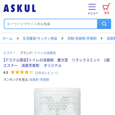
カゴ
メニュー
ホーム
生活雑貨/キッチン用品
洗剤/消臭剤/芳香剤
消臭
エステー
ブランド：
トイレの消臭剤
【アスクル限定】トイレの消臭剤 置き型 リラックスミント 1個
エステー 消臭芳香剤 オリジナル
4.0
（
1
件のレビュー
）
ランキングを見る：
消臭剤・芳香剤