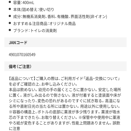
容量：400mL
本体/詰め替え：使い切り
成分：無機系消臭剤、香料、有機酸、界面活性剤(非イオン)
おすすめ＆注目商品：オリジナル商品
ブランド：トイレの消臭剤
JANコード
4901070160549
備考（ご注意）
【返品について】ご購入の際は、ご利用ガイド「返品・交換について」
を必ずご確認の上、お申し込みください。
本品は飲めない。幼児の手の届くところに置かない。安定した場所
に置く。液がしみ出るので倒さない。液が付着すると塗装面や床が
シミになったり、変色の恐れがあるのですぐに拭き取る。高温にな
る所や直射日光の当たる所には置かない。用途以外に使用しない。
※容器の構造上、ボトルの底部に薬液が多少残ります。薬液が吸水
芯の下まできたら、お取り替えください。※保管中や使用中に薬液
やろ紙が変色することがありますが、性能上問題ありません。誤飲
に注意