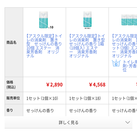
【アスクル限定】トイ
【アスクル限定】トイ
【アスクル限
レの消臭剤 置き
レの消臭剤 置き型
レの消臭剤 
商品名
型 せっけんの香り
せっけんの香り 1箱
せっけんの香り
10個 エステー 消
（18個入） エステ
ット（3個） エ
臭芳香剤 オリジ
ー 消臭芳香剤
ー 消臭芳
ナル
オリジナル
オリジナル
トイレ
剤・芳香
位
価格
￥2,890
￥4,568
(税込)
1セット（1個×10）
1セット（1個×18）
1セット（1個×
販売単位
せっけんの香り
せっけんの香り
せっけんの香
香り
お申込番
詳しく見る
WKH7289
WKH7284
WKH7279
号