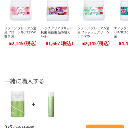
ソフラン プレミアム消
トップ クリアリキッド
ソフラン プレミアム消
ナノック
臭 フローラルアロマの
抗菌 業務用 詰め替え
臭 フレッシュグリーン
（NANOX 
香り 業…
4kg…
アロマの…
業…
¥2,145（税込）
¥1,667（税込）
¥2,145（税込）
¥4,
一緒に購入する
2点
の合計金額