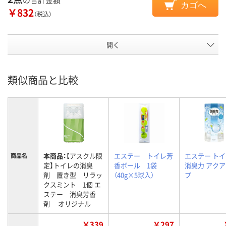
カゴへ
￥832
（税込）
開く
類似商品と比較
本商品：
【アスクル限
エステー トイレ芳
エステー ト
商品名
定】トイレの消臭
香ボール 1袋
消臭力 アク
剤 置き型 リラッ
（40g×5球入）
プ
クスミント 1個 エ
ステー 消臭芳香
剤 オリジナル
￥339
￥297