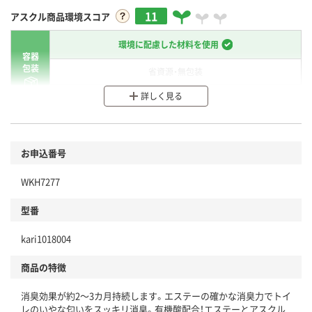
11
アスクル商品環境スコア
環境に配慮した材料を使用
容器
包装
省資源・無包装
詳しく見る
分別・リサイクルしやすい設計
環境に配慮した材料を使用
商品
お申込番号
本体
省資源・省エネ・節水
WKH7277
分別・リサイクルしやすい設計
型番
独自の回収スキームがある
仕組
kari1018004
アスクルで資源循環している
商品の特徴
温室効果ガスなどの削減
消臭効果が約2～3カ月持続します。エステーの確かな消臭力でトイ
この商品の環境配慮ポイントです。下記商品詳細「
レのいやな匂いをスッキリ消臭。有機酸配合！エステーとアスクル