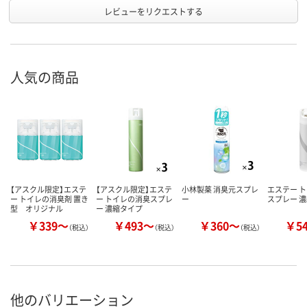
レビューをリクエストする
人気の商品
【アスクル限定】エステ
【アスクル限定】エステ
小林製薬 消臭元スプレ
エステー 
ー トイレの消臭剤 置き
ー トイレの消臭スプレ
ー
スプレー 
型 オリジナル
ー 濃縮タイプ
￥339～
￥493～
￥360～
￥5
（税込）
（税込）
（税込）
他のバリエーション