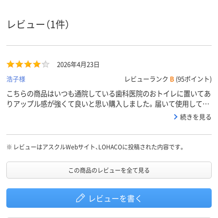
ン系
アスクル
レビュー（1件）
商品環境
11
10
10
スコア
2026年4月23日
浩子様
レビューランク
B
(95ポイント)
こちらの商品はいつも通院している歯科医院のおトイレに置いてあ
りアップル感が強くて良いと思い購入しました。届いて使用してみ
ましたが、改良されたのかあまりアップル感が感じられませんでし
続きを見る
た。もう少しアップル感が強くても良いと思いました。
※
レビューはアスクルWebサイト、LOHACOに投稿された内容です。
この商品のレビューを全て見る
レビューを書く