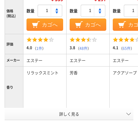
数量
数量
数量
価格
(税込)
カゴへ
カゴへ
カ
評価
4.0
3.8
4.1
（
1件
）
（
48件
）
（
65件
）
エステー
エステー
エステー
メーカー
リラックスミント
芳香
アクアソープ
香り
詳しく見る
トイレ用
トイレ用
トイレ用
用途
イエロー系、グリー
カラーグ
ループ