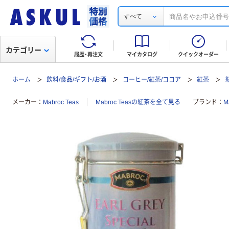
すべて
カテゴリー
履歴・再注文
マイカタログ
クイックオーダー
ホーム
飲料/食品/ギフト/お酒
コーヒー/紅茶/ココア
紅茶
メーカー
Mabroc Teas
Mabroc Teasの紅茶を全て見る
ブランド
M