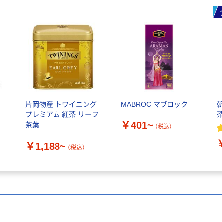
レ
片岡物産 トワイニング
MABROC マブロック
ト
プレミアム 紅茶 リーフ
茶
￥401~
茶葉
（税込）
￥1,188~
（税込）