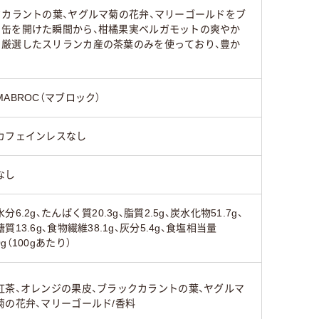
クカラントの葉、ヤグルマ菊の花弁、マリーゴールドをブ
。缶を開けた瞬間から、柑橘果実ベルガモットの爽やか
。厳選したスリランカ産の茶葉のみを使っており、豊か
MABROC（マブロック）
カフェインレスなし
なし
水分6.2g、たんぱく質20.3g、脂質2.5g、炭水化物51.7g、
糖質13.6g、食物繊維38.1g、灰分5.4g、食塩相当量
0g（100gあたり）
紅茶、オレンジの果皮、ブラックカラントの葉、ヤグルマ
菊の花弁、マリーゴールド/香料