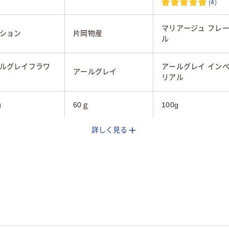
(4)
マリアージュ フレ
ション
片岡物産
ル
ルグレイフラワ
アールグレイ イン
アールグレイ
リアル
g
60ｇ
100g
詳しく見る
なし
40