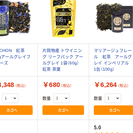
UCHON 紅茶
片岡物産 トワイニン
マリアージュフレー
0gアールグレイフ
グ リーフパック アー
ル 紅茶 アールグ
ーズ
ルグレイ 1袋（60g）
レイ インペリア
紅茶 茶葉
1缶（100g）
,348
￥680
￥6,264
（税込）
（税込）
（税込）
数量
数量
カゴへ
カゴへ
カゴへ
5.0