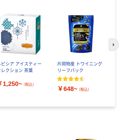
次のスライド
ルピシア アイスティー
片岡物産 トワイニング
AHMAD T
セレクション 茶葉
リーフパック
ィー 缶 紅
￥1,250~
（税込）
￥648~
￥2,102
（税込）