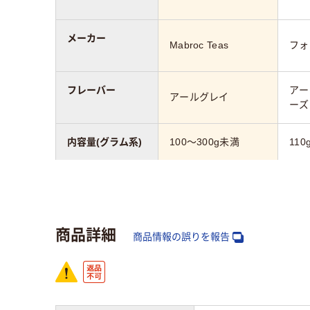
メーカー
Mabroc Teas
フォ
フレーバー
アー
アールグレイ
ーズ
内容量(グラム系)
100～300g未満
110
個別包装の有無
なし
アスクル商品環境
商品詳細
スコア
商品情報の誤りを報告