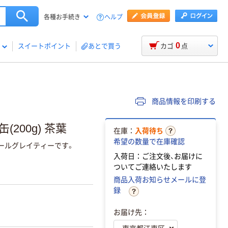
ヘルプ
各種お手続き
0
スイートポイント
あとで買う
カゴ
点
商品情報を印刷する
200g) 茶葉
在庫：
入荷待ち
希望の数量で在庫確認
ールグレイティーです。
入荷日：ご注文後、お届けに
ついてご連絡いたします
商品入荷お知らせメールに登
録
お届け先：