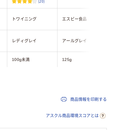
(20)
ー
トワイニング
エスビー食品
エム・シ
ペ
レディグレイ
アールグレイ
アールグ
100g未満
125g
100g未
なし
50
商品情報を印刷する
アスクル商品環境スコアとは