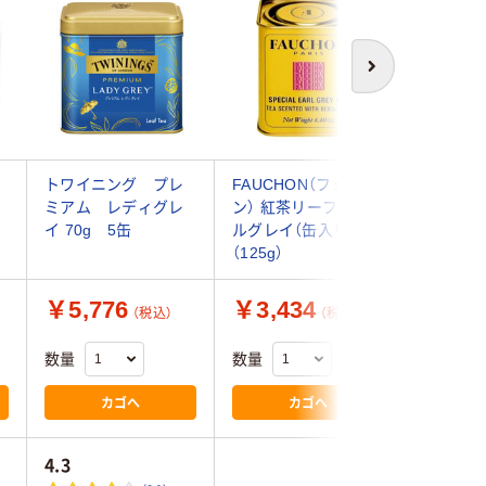
次へ
トワイニング プレ
FAUCHON（フォショ
日本紅茶
ミアム レディグレ
ン） 紅茶リーフ アー
ブレンド
ル
イ 70g 5缶
ルグレイ（缶入り）1個
イ 1袋(9
（125g）
￥5,776
￥3,434
￥648
（税込）
（税込）
数量
数量
数量
カゴへ
カゴへ
4.3