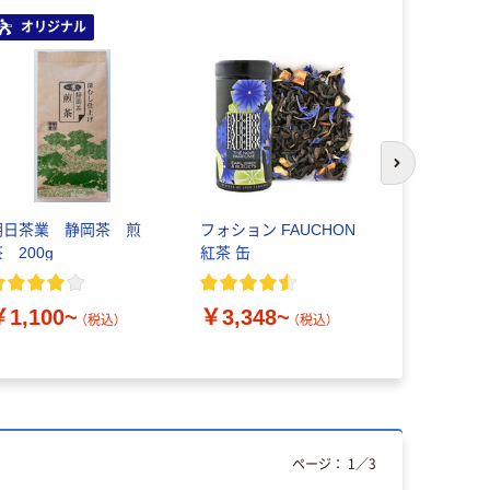
オリジナル
次のスライド
朝日茶業 静岡茶 煎
フォション FAUCHON
マブロック
 200g
紅茶 缶
イ・スペシ
(200g×12
￥1,100~
￥3,348~
￥15,00
（税込）
（税込）
ページ：
1
／
3