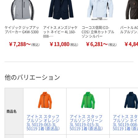
ケイゾック ジップアッ
アイトス メンズジャケ
コーコス信岡（CO-
バートル A
プパーカー GKW-5300
ット ネイビー 4L 160-
COS） 立体カットブル
ルブルゾン A
008-…
ゾン シルバー
￥7,288～
￥13,080
￥6,281～
￥4,8
（税込）
（税込）
（税込）
他のバリエーション
商品名
アイトス スタッフ
アイトス スタッフ
アイトス ス
ブルゾン オレンジ
ブルゾン グリーン
ブルゾン ネ
3L 50119-063-3L
3L 50119-015-3L
3L 50119-008
50119 1着（直送品）
50119 1着（直送品）
50119 1着（