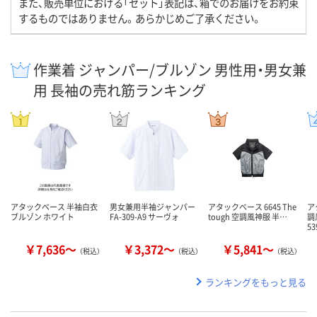
また、販売単位における「セット」表記は、箱でのお届けをお約束
するものではありません。あらかじめご了承ください。
作業着 ジャンパー/ブルゾン 男性用・男女兼
用 長袖の売れ筋ランキング
アタックベース 半袖白衣
男女兼用半袖ジャンパー
アタックベース 6645 The
ア
ブルゾン ホワイト
FA-309-A9 サーヴォ
tough 空調風神服 半…
調
53
￥7,636～
￥3,372～
￥5,841～
（税込）
（税込）
（税込）
ランキングをもっと見る