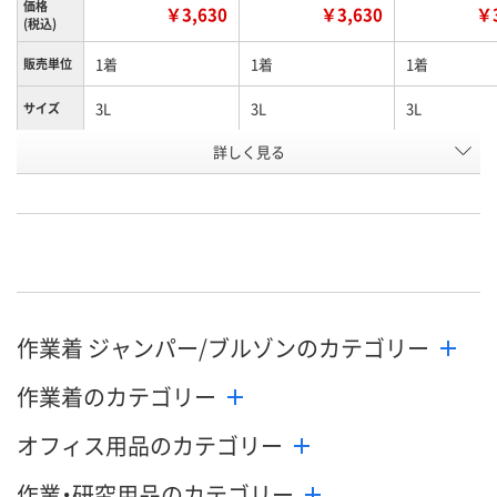
価格
￥3,630
￥3,630
￥3
(税込)
1着
1着
1着
販売単位
3L
3L
3L
サイズ
詳しく見る
オレンジ
グリーン
ネイビー
カラー
お申込番
WNH7019
WNH8807
WNH8306
号
直送品
直送品
直送品
在庫
8月24日（月）まで
8月24日（月）まで
お届け日
作業着 ジャンパー/ブルゾンのカテゴリー
数量
数量
メーカー都合
販売停止中で
作業着のカテゴリー
カゴへ
カゴへ
オフィス用品のカテゴリー
作業・研究用品のカテゴリー