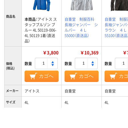
商品名
本商品：
アイトス ス
自重堂 制服百科
自重堂 制
タッフブルゾン ブ
長袖ジャンパー シ
長袖ジャンパ
ルー 4L 50119-006-
ルバー ４Ｌ
ラウン ４
4L 50119 1着（直送
55000（直送品）
55100（直送品
品）
￥3,800
￥10,369
￥7
数量
数量
数量
価格
(税込)
カゴへ
カゴへ
カ
アイトス
自重堂
自重堂
メーカー
4L
4L
4L
サイズ