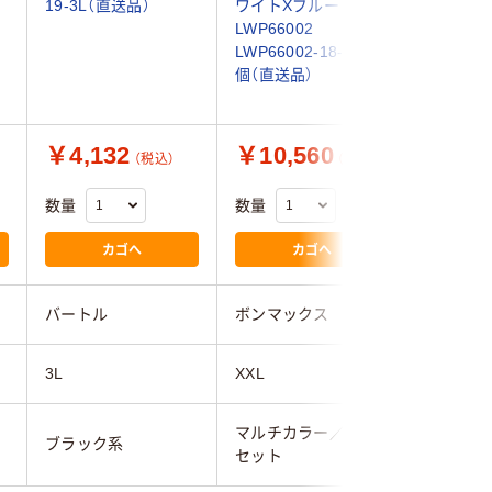
19-3L（直送品）
ワイトXブルー XXL
ツ ホワ
）
LWP66002
XXL LWS
LWP66002-18-XXL 1
LWS4600
個（直送品）
個（直送品
￥4,132
￥10,560
￥8,5
（税込）
（税込）
数量
数量
数量
カゴへ
カゴへ
バートル
ボンマックス
ボンマッ
3L
XXL
XXL
マルチカラー／多色
マルチカ
ブラック系
セット
セット