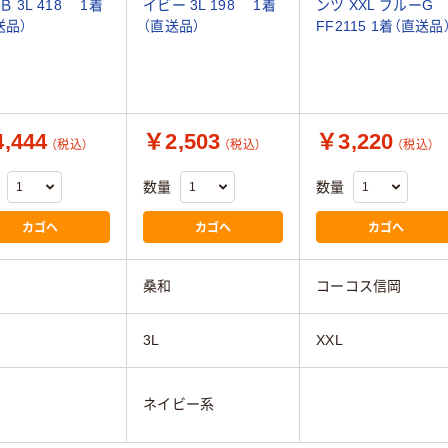
Ｂ 3L 418 1着
イビー 3L 198 1着
ンツ XXL ブルーG
送品）
（直送品）
FF2115 1着（直送品
,444
￥2,503
￥3,220
（税込）
（税込）
（税込）
数量
数量
カゴへ
カゴへ
カゴへ
桑和
コーコス信岡
3L
XXL
ネイビー系