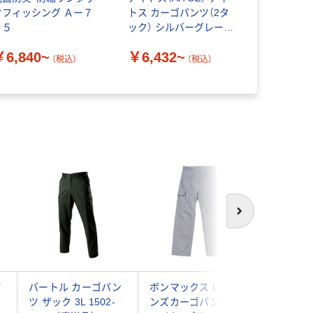
クフィッシング Ａー７
トス カーゴパンツ（2タ
ゴパンツ ブ
４５
ック） シルバーグレー
1022-35-
5564-003
品）
￥6,840~
￥6,432~
￥3,190
（税込）
（税込）
次へ
パ
バートル カーゴパン
ボンマックス Leeメ
ボンマック
ツ ザック 3L 1502-
ンズカーゴパンツ ホ
ンズワー