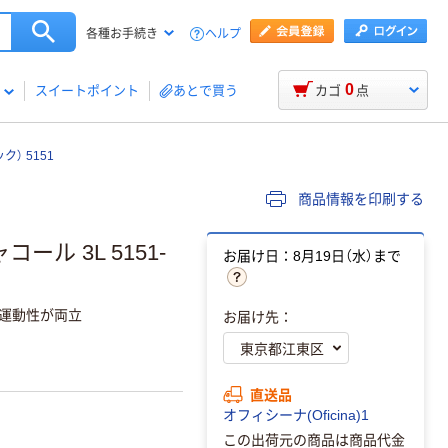
ヘルプ
各種お手続き
0
スイートポイント
あとで買う
カゴ
点
） 5151
商品情報を印刷する
ル 3L 5151-
お届け日：8月19日（水）まで
で運動性が両立
お届け先：
直送品
オフィシーナ(Oficina)1
この出荷元の商品は商品代金