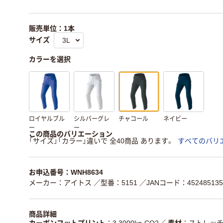
販売単位：1本
サイズ
カラーを選択
ロイヤルブル
シルバーグレ
チャコール
ネイビー
ー
ー
この商品のバリエーション
「サイズ」「カラー」違いで 全40商品 あります。
すべてのバリ
お申込番号：WNH8634
メーカー：アイトス
／型番：5151
／JANコード：452485135
商品詳細
カーボンフットプリント
3.3000kg-CO2
／
素材
ストレッチ