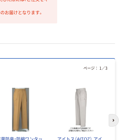
第のお届けとなります。
ページ：
1
／
3
次のスライド
抗菌防臭・防縮ワンタッ
アイトス（AITOZ） アイ
バートル 