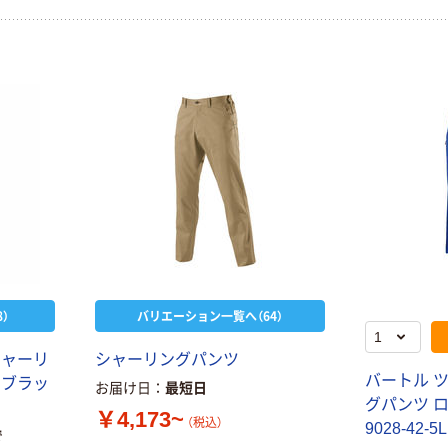
）
バリエーション一覧へ（64）
シャーリ
シャーリングパンツ
バートル 
 ブラッ
お届け日
最短日
グパンツ ロ
￥4,173~
（税込）
9028-42-
で