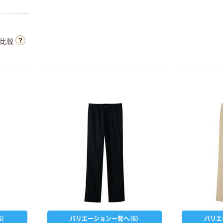
比較
新着
高儀 KNCワイド
マルチフックブ
ラック 4015410
1個（直送品）
￥533
（税込）
カゴへ
）
バリエーション一覧へ（6）
バリエ