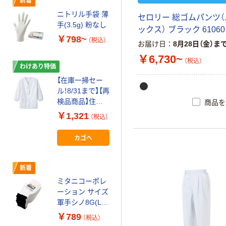
新着
新着
ニトリル手袋 薄
ミタニコーポレ
セロリー 総ゴムパンツ
手(3.5g) 粉なし
ーション お買得
ックス） ブラック 61060
スベリ止め手袋
￥798~
（税込）
お届け日
8月28日（金）ま
12双組(小さめ)
￥1,019
（税込）
白 230089 1袋
￥6,730~
（税込）
(12双入)（直送
わけあり特価
カゴへ
品）
【在庫一掃セー
ル！8/31まで】【再
検品商品】住商
商品を
モンブラン 調理
￥1,321
（税込）
衣 レディス 長
袖 エコ 白 LL 1-
カゴへ
411 1枚（わけあ
り品）
新着
ミタニコーポレ
ーション サイズ
軍手シノ8G(LL)
202399 1袋(12
￥789
（税込）
双入)（直送品）