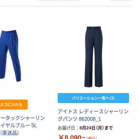
バリエーション一覧へ（3）
カゴに入れる
アイトス レディースシャーリン
ツータックシャーリン
グパンツ 862008_1
イヤルブルー 5L
お届け日
8月24日（月）まで
5L（直送品）
￥8,090~
（税込）