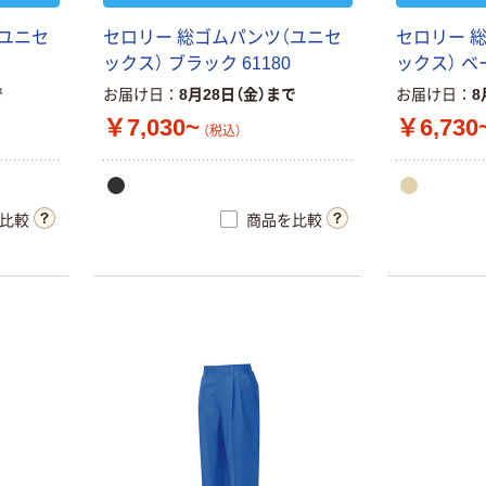
新着
ニトリル手袋 薄
（ユニセ
セロリー 総ゴムパンツ（ユニセ
セロリー 
手(3.5g) 粉なし
ックス） ブラック 61180
ックス） ベー
￥798~
（税込）
で
お届け日
8月28日（金）まで
お届け日
8
￥7,030~
￥6,730
（税込）
わけあり特価
【在庫一掃セー
ル！8/31まで】【再
検品商品】住商
比較
商品を比較
モンブラン 調理
￥1,321
（税込）
衣 レディス 長
袖 エコ 白 LL 1-
カゴへ
411 1枚（わけあ
り品）
新着
ミタニコーポレ
ーション サイズ
軍手シノ8G(LL)
202399 1袋(12
￥789
（税込）
双入)（直送品）