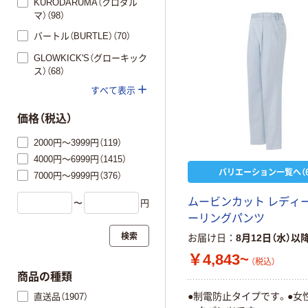
KURODARUMA（クロダル
マ）（98）
バートル（BURTLE）（70）
GLOWKICK'S（グローキック
ス）（68）
すべて表示
価格（税込）
2000円～3999円（119）
4000円～6999円（1415）
バリエーション一覧へ（6
7000円～9999円（376）
ムービンカット レディ
〜
円
ーリングパンツ
検索
お届け日
8月12日（水）以
￥4,843~
（税込）
商品の種類
●制電防止タイプです。●女
直送品（1907）