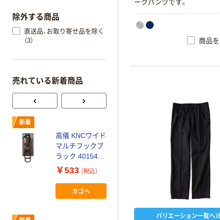
ークパンツです。
除外する商品
直送品、お取り寄せ品を除く
（3）
商品を
売れている新着商品
新着
わけあり特価
高儀 KNCワイド
【在庫一掃セー
再
マルチフックブ
ル！8/31まで】【再
ラック 4015410
検品商品】住商
1個（直送品）
モンブラン コッ
￥533
￥2,612
（税込）
（税込）
クコート 兼用
長袖 白 M 6-
カゴへ
カゴへ
1031 1枚（わけ
あり品）
バリエーション一覧へ（6