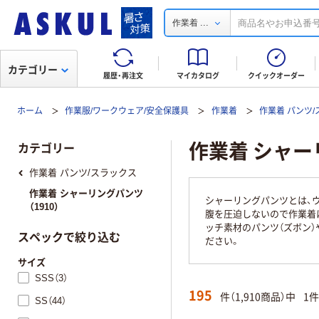
...
作業着
カテゴリー
履歴・再注文
マイカタログ
クイックオーダー
ホーム
作業服/ワークウェア/安全保護具
作業着
作業着 パンツ
作業着 シャ
カテゴリー
作業着 パンツ/スラックス
作業着 シャーリングパンツ
シャーリングパンツとは、
（1910）
腹を圧迫しないので作業着
ッチ素材のパンツ（ズボン
スペックで絞り込む
ださい。
サイズ
SSS（3）
195
件（1,910商品）中
1
SS（44）