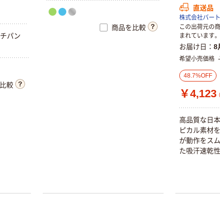
直送品
株式会社バー
この出荷元の
商品を比較
ッチパン
まれています。
お届け日
8
希望小売価格
48.7%OFF
比較
￥4,123
高品質な日
ピカル素材を
が動作をスム
た吸汗速乾