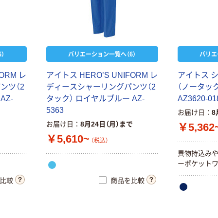
カゴへ
新着
）
バリエーション一覧へ（6）
バリエ
アリオカ
AB5600F ファ
ンユニットフル
ORM レ
アイトス HERO’S UNIFORM レ
アイトス 
セット 1個（直送
ンツ（2
ディースシャーリングパンツ（2
（ノータッ
￥17,716
品）
AZ-
タック） ロイヤルブルー AZ-
AZ3620-01
（税込）
5363
お届け日
8
カゴへ
お届け日
8月24日（月）まで
￥5,362
￥5,610~
（税込）
異物持込み
ーポケット
比較
商品を比較