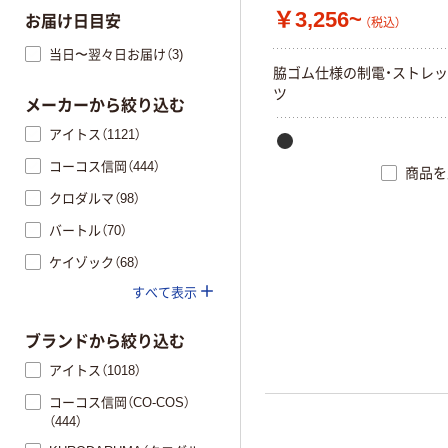
￥3,256~
お届け日目安
（税込）
当日〜翌々日お届け（3)
脇ゴム仕様の制電・ストレ
ツ
メーカーから絞り込む
アイトス（1121）
コーコス信岡（444）
商品を
クロダルマ（98）
バートル（70）
ケイゾック（68）
すべて表示
ブランドから絞り込む
アイトス（1018）
コーコス信岡（CO-COS）
（444）