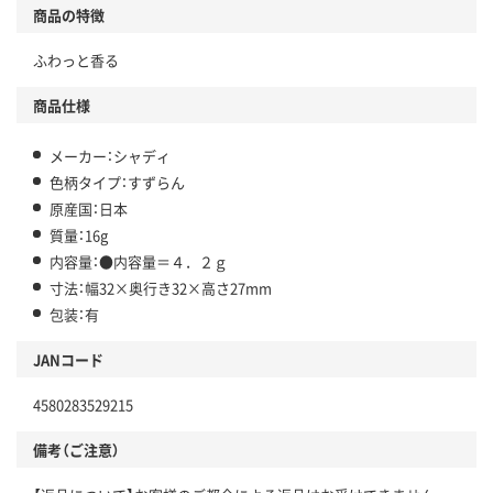
商品の特徴
ふわっと香る
商品仕様
メーカー：シャディ
色柄タイプ：すずらん
原産国：日本
質量：16g
内容量：●内容量＝４．２ｇ
寸法：幅32×奥行き32×高さ27mm
包装：有
JANコード
4580283529215
備考（ご注意）