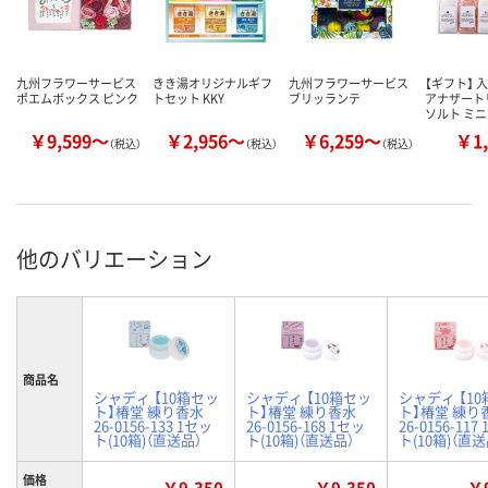
九州フラワーサービス
きき湯オリジナルギフ
九州フラワーサービス
【ギフト】 
ポエムボックス ピンク
トセット KKY
ブリッランテ
アナザート
ソルト ミ
￥9,599～
￥2,956～
￥6,259～
￥1,
（税込）
（税込）
（税込）
他のバリエーション
商品名
シャディ 【10箱セッ
シャディ 【10箱セッ
シャディ 【1
ト】椿堂 練り香水
ト】椿堂 練り香水
ト】椿堂 練り
26-0156-133 1セッ
26-0156-168 1セッ
26-0156-117
ト(10箱)（直送品）
ト(10箱)（直送品）
ト(10箱)（直送
価格
￥9,350
￥9,350
￥9