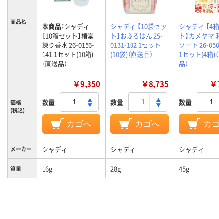
商品名
本商品：
シャディ
シャディ 【10袋セッ
シャディ 【4
【10箱セット】椿堂
ト】おふろはん 25-
ト】カメヤマ 
練り香水 26-0156-
0131-102 1セット
ソート 26-050
141 1セット(10箱)
(10袋)（直送品）
1セット(4箱)
（直送品）
品）
￥9,350
￥8,735
￥7
数量
数量
数量
価格
(税込)
カゴへ
カゴへ
カ
シャディ
シャディ
シャディ
メーカー
16g
28g
45g
質量