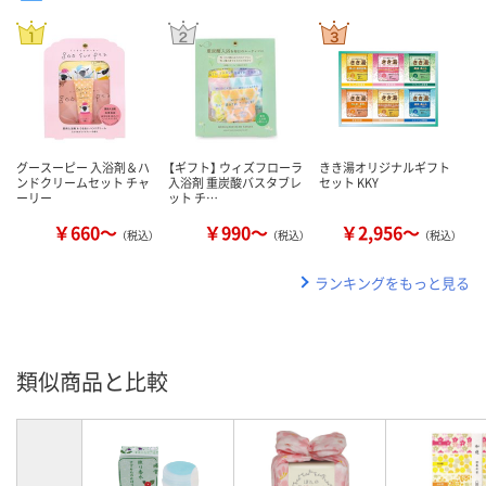
グースーピー 入浴剤＆ハ
【ギフト】 ウィズフローラ
きき湯オリジナルギフト
ンドクリームセット チャ
入浴剤 重炭酸バスタブレ
セット KKY
ーリー
ット チ…
￥660～
￥990～
￥2,956～
（税込）
（税込）
（税込）
ランキングをもっと見る
類似商品と比較