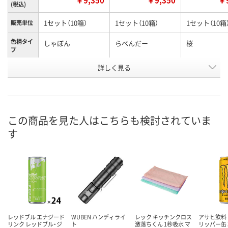
(税込)
1セット（10箱）
1セット（10箱）
1セット（10箱
販売単位
色柄タイ
しゃぼん
らべんだー
桜
プ
お申込番
詳しく見る
WNJ9924
WNJ9927
WNJ9922
号
直送品
直送品
直送品
在庫
8月31日（月）まで
8月31日（月）まで
8月31日（月）
お届け日
この商品を見た人はこちらも検討されていま
す
数量
数量
数量
カゴへ
カゴへ
カ
レッドブル エナジード
WUBEN ハンディライ
レック キッチンクロス
アサヒ飲料
リンク レッドブル・ジ
ト
激落ちくん 1秒吸水 マ
リッパー缶 3