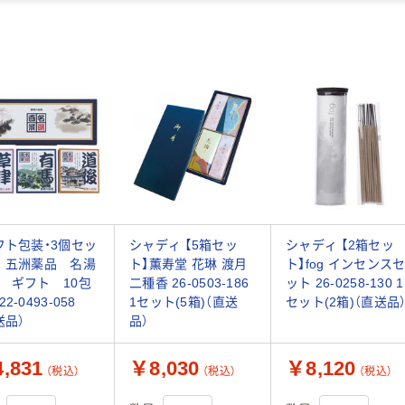
フト包装・3個セッ
シャディ 【5箱セッ
シャディ 【2箱セッ
 五洲薬品 名湯
ト】薫寿堂 花琳 渡月
ト】fog インセンス
 ギフト 10包
二種香 26-0503-186
ット 26-0258-130 1
2-0493-058
1セット(5箱)（直送
セット(2箱)（直送品
送品）
品）
,831
￥8,030
￥8,120
（税込）
（税込）
（税込）