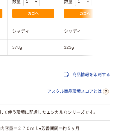
数量
数量
数量
カゴへ
カゴへ
シャディ
シャディ
シャディ
378g
323g
305g
商品情報を印刷する
アスクル商品環境スコアとは
して使う環境に配慮したエシカルなシリーズです。
●内容量＝２７０ｍｌ●芳香期間＝約５ヶ月