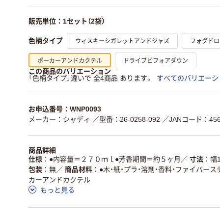
販売単位：1セット（2袋）
ウィスキーシガレットアンドジャズ
フォグドロ
色柄タイプ
ポーカーアンドカクテル
ドライブビフォアダウン
この商品のバリエーション
「色柄タイプ」違いで 全4商品 あります。
すべてのバリエーシ
お申込番号：WNP0093
メーカー：シャディ
／型番：26-0258-092
／JANコード：4562
商品詳細
仕様
●内容量＝２７０ｍｌ●芳香期間＝約５ヶ月
／
寸法
幅
包装
無
／
商品材料
●木・紙・プラ・溶剤・香料・ファイバース
カーアンドカクテル
もっと見る